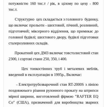
потужністю 160 тис.т / рік, в цілому по цеху - 800
тис.т.
Структурно цех складається з головного будинку,
що включає прольоти - шихтовий, пічний, розливний,
підготовчий; міксерного відділення, що примикає до
головної будівлі; шихтового двору, будівлі підготовки
сталерозливних складів.
Прокатний цех ДМЗ включає товстолистовий стан
2300, і сортові стани 250, 350, і 400.
Цех тонкостінних труб і металевих меблів,
введений в експлуатацію в 1995р., Включає:
- Електротрубозварочний стан RT-2000S з лінією
поздовжнього різання рулонного прокату на штрипси
мірної ширини, виготовлений фірмою "RAFTER EQ
Co" (США), призначений для виробництва зварних