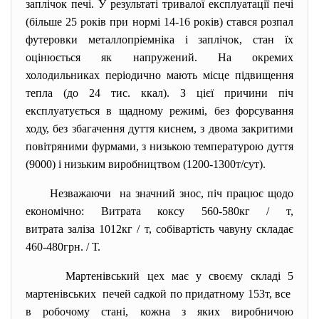
заплічок печі. У результаті тривалої експлуатації печі
(більше 25 років при нормі 14-16 років) стався розпал
футеровки металлопріемніка і заплічок, стан їх
оцінюється як напружений. На окремих
холодильниках періодично мають місце підвищення
тепла (до 24 тис. ккал). З цієї причини піч
експлуатується в щадному режимі, без форсування
ходу, без збагачення дуття киснем, з двома закритими
повітряними фурмами, з низькою температурою дуття
(9000) і низьким виробництвом (1200-1300т/сут).
Незважаючи на значний знос, піч працює щодо
економічно: Витрата коксу 560-580кг / т,
витрата заліза 1012кг / т, собівартість чавуну складає
460-480грн. / Т.
Мартенівський цех має у своєму складі 5
мартенівських печей садкой по придатному 153т, все
в робочому стані, кожна з яких виробничою