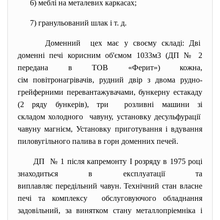
6) меблі на металевих каркасах;
7) гранульований шлак і т. д.
Доменний цех має у своєму складі: Дві
доменні печі корисним об'ємом 1033м3 (ДП № 2
передана в ТОВ «Ферит») кожна,
сім повітронагрівачів, рудний двір з двома рудно-
грейферними
перевантажувачами, бункерну естакаду
(2 ряду бункерів), три розливні машини зі
складом холодного чавуну, установку десульфурації
чавуну магнієм, Установку приготування і вдування
пиловугільного палива в горн доменних печей.
ДП № 1 після капремонту I розряду в 1975 році
знаходиться в експлуатації та
виплавляє передільний чавун. Технічний стан власне
печі та комплексу обслуговуючого обладнання
задовільний, за винятком стану металлопріемніка і