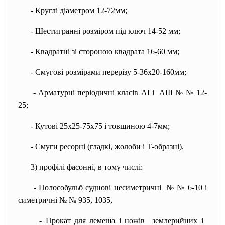
- Круглі діаметром 12-72мм;
- Шестигранні розміром під ключ 14-52 мм;
- Квадратні зі стороною квадрата 16-60 мм;
- Смугові розмірами перерізу 5-36х20-160мм;
- Арматурні періодичні класів AI і AIII № № 12-
25;
- Кутові 25х25-75х75 і товщиною 4-7мм;
- Смуги ресорні (гладкі, жолоби і Т-образні).
3) профілі фасонні, в тому числі:
- Полособульб суднові
несиметричні № № 6-10 і
симетричні № № 935, 1035,
- Прокат для лемеша і ножів землерийних і