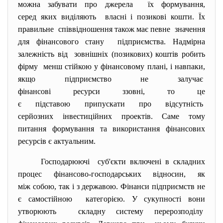
можна забувати про джерела їх формування,
серед яких виділяють власні і позикові кошти. Їх
правильне співвідношення також має певне значення
для фінансового стану підприємства. Надмірна
залежність від зовнішніх (позикових) коштів робить
фірму менш стійкою у фінансовому плані, і навпаки,
якщо підприємство не залучає
фінансові ресурси ззовні, то це
є підставою припускати про відсутність
серйозних інвестиційних
проектів. Саме тому
питання формування та використання фінансових
ресурсів є актуальним.
Господарюючі суб'єкти включені в складних
процес фінансово-господарських
відносин, як
між собою, так і з державою. Фінанси підприємств не
є самостійною категорією. У сукупності вони
утворюють складну систему перерозподілу