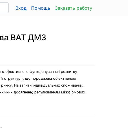
Вход
Помощь
Заказать работу
тва ВАТ ДМЗ
го ефективного функціонування і розвитку
ній структурі), що породжена об'єктивною
 ринку, На запити індивідуальних споживачів;
ехнічних досягнень; регулюванням міжфірмових