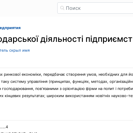
редприятия
одарської діяльності підприємс
атель скрыл имя
ах ринкової економіки, передбачає створення умов, необхідних для йо
таку систему управління (принципах, функціях, методах, організацій
 господарювання, пов'язаними з орієнтацією фірми на попит і потреби
щих кінцевих результатах; широким використанням новітніх науково-т
……4