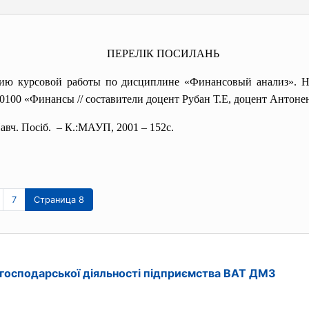
ПЕРЕЛІК ПОСИЛАНЬ
нию курсовой работы по дисциплине «Финансовый анализ». Н
0100 «Финансы // составители доцент Рубан Т.Е, доцент Антонен
авч. Посіб. – К.:МАУП, 2001 – 152с.
7
Страница 8
 господарської діяльності підприємства ВАТ ДМЗ