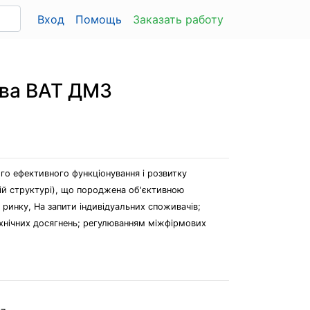
Вход
Помощь
Заказать работу
тва ВАТ ДМЗ
го ефективного функціонування і розвитку
ній структурі), що породжена об'єктивною
 ринку, На запити індивідуальних споживачів;
ехнічних досягнень; регулюванням міжфірмових