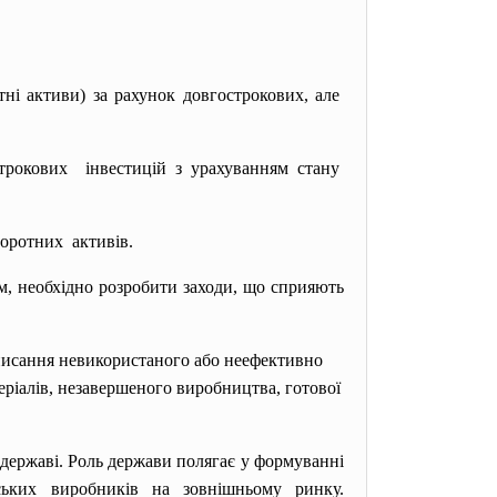
тні активи) за рахунок довгострокових, але
трокових інвестицій з урахуванням
стану
оротних активів.
м, необхідно розробити заходи, що сприяють
списання невикористаного або неефективно
ріалів, незавершеного виробництва, готової
державі. Роль держави полягає у формуванні
нських
виробників на зовнішньому ринку.