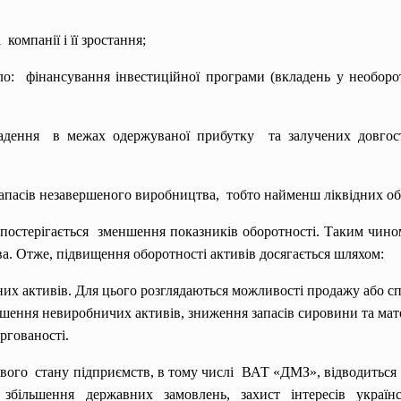
 компанії і її зростання;
ло: фінансування інвестиційної
програми (вкладень у необоро
адення в межах одержуваної прибутку та залучених довгос
апасів незавершеного
виробництва, тобто найменш ліквідних
об
 спостерігається зменшення показників оборотності. Таким чино
а. Отже, підвищення оборотності активів досягається шляхом:
них активів. Для цього розглядаються можливості продажу або 
шення невиробничих активів, зниження запасів сировини та мате
ргованості.
вого стану підприємств, в тому числі ВАТ «ДМЗ», відводиться 
 збільшення державних замовлень, захист інтересів украї