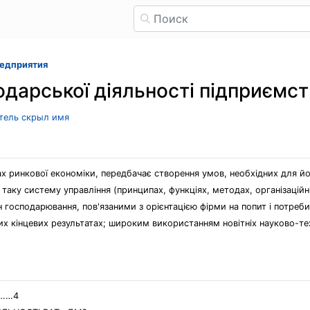
редприятия
одарської діяльності підприємс
атель скрыл имя
ах ринкової економіки, передбачає створення умов, необхідних для йо
таку систему управління (принципах, функціях, методах, організацій
 господарювання, пов'язаними з орієнтацією фірми на попит і потреби
щих кінцевих результатах; широким використанням новітніх науково-т
……4