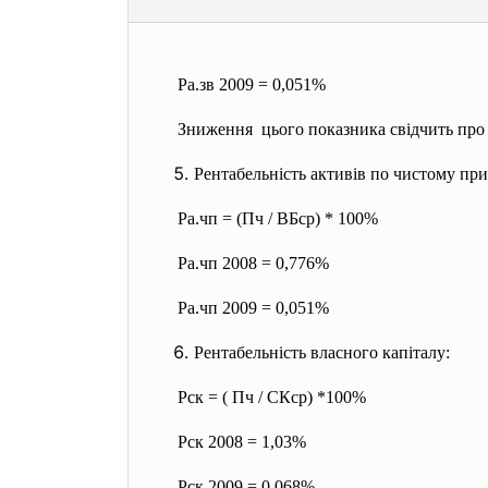
Ра.зв 2009 = 0,051%
Зниження цього показника свідчить про
Рентабельність активів по чистому при
Ра.чп = (Пч / ВБср) * 100%
Ра.чп 2008 = 0,776%
Ра.чп 2009 = 0,051%
Рентабельність власного капіталу:
Рск = ( Пч / СКср) *100%
Рск 2008 = 1,03%
Рск 2009 = 0,068%