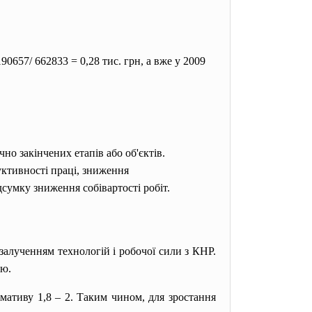
0657/ 662833 = 0,28 тис. грн, а вже у 2009
но закінчених етапів або об'єктів.
уктивності праці, зниження
дсумку зниження собівартості робіт.
алученням технологій і робочої сили з КНР.
тю.
рмативу 1,8 – 2. Таким чином, для зростання