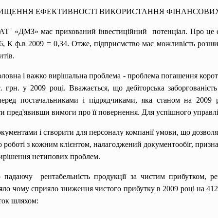
ВИЩЕННЯ ЕФЕКТИВНОСТІ ВИКОРИСТАННЯ ФІНАНСОВИХ 
АТ «ДМЗ» має прихований інвестиційний потенціал. Про це св
0,26, К ф.в 2009 = 0,34. Отже, підприємство має можливість розш
итів.
оловна і важко вирішальна проблема - проблема погашення коротк
с. грн. у 2009 році. Вважається, що дебіторська заборгованіс
 перед постачальниками і підрядчиками, яка станом на 2009 
ти пред'явивши вимоги про її повернення. Для успішного управлі
кументами і створити для персоналу компанії умови, що дозвол
 роботі з кожним клієнтом, налагоджений документообіг, призначе
вирішення нетипових проблем.
 падаючу рентабельність продукції за чистим прибутком, ре
яло чому сприяло зниження чистого прибутку в 2009 році на 4122 
ток шляхом: