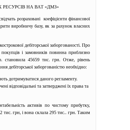
РЕСУРСІВ НА ВАТ «ДМЗ»
ідчать розраховані коефіцієнти фінансової
ирити виробничу базу, як за рахунок власних
острокової дебіторської заборгованості. Про
ть покупців і замовників повинна приблизно
р. становила 45659 тис. грн. Отже, рівень
ння дебіторської заборгованістю необхідно:
яють дотримуватися даного регламенту.
ні відповідальні та затверджені їх права та
нтабельність активів по чистому прибутку,
тис. грн, і вона склала 295 тис.. грн. Таким