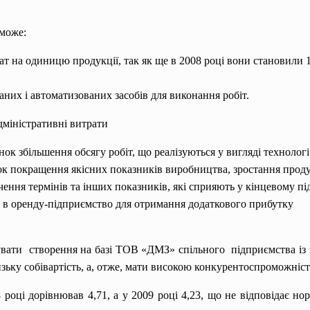
оможе:
т на одиницю продукції, так як ще в 2008 році вони становили 19
них і автоматизованих засобів для виконання робіт.
дміністративні витрати
нок збільшення обсягу робіт, що реалізуються у вигляді технологіч
нок покращення якісних показників виробництва, зростання прод
чення термінів та інших показників, які сприяють у кінцевому пі
а в оренду-підприємство для отримання додаткового прибутку
вати створення на базі ТОВ «ДМЗ» спільного підприємства із з
зьку собівартість, а, отже, мати високою конкурентоспроможніс
 році дорівнював 4,71, а у 2009 році 4,23, що не відповідає но