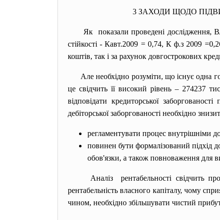
3 ЗАХОДИ ЩОДО ПІД
Як показали проведені дослідження, В
стійкості - Кавт.2009 = 0,74, К ф.з 2009 =
коштів, так і за рахунок довгострокових кред
Але необхідно розуміти, що існує одна г
це свідчить її високий рівень – 274237 ти
відповідати кредиторської заборгованості
дебіторської заборгованості необхідно знизи
регламентувати процес внутрішніми до
повинен бути формалізований підхід до
обов'язки, а також повноваження для 
Аналіз рентабельності свідчить про
рентабельність власного капіталу, чому спри
чином, необхідно збільшувати чистий прибу