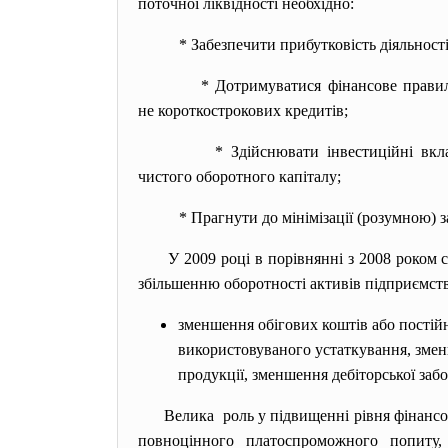
поточної ліквідності необхідно:
* Забезпечити прибутковість
діяльності
* Дотримуватися фінансове
прави
не короткострокових кредитів;
* Здійснювати інвестиційні
вкл
чистого оборотного капіталу;
* Прагнути до мінімізації (
розумною) з
У 2009 році в порівнянні з 2008 роком
збільшенню оборотності активів підприємств
зменшення обігових коштів або постій
використовуваного устаткування, змен
продукції, зменшення дебіторської забо
Велика роль у підвищенні рівня фінансо
повноцінного платоспроможного попиту,