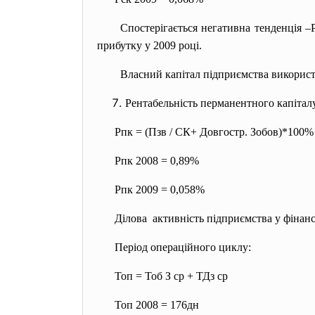
Спостерігається негативна тенденція 
прибутку у 2009 році.
Власний капітал підприємства використ
Рентабельність перманентного капітал
Рпк = (Пзв / СК+ Довгостр. Зобов)*100%
Рпк 2008 = 0,89%
Рпк 2009 = 0,058%
Ділова активність підприємства у фінанс
Період операційного циклу:
Топ = Тоб З ср + ТДз ср
Топ 2008 = 176дн