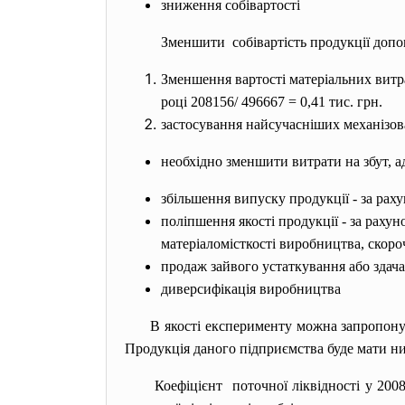
зниження собівартості
Зменшити собівартість продукції доп
Зменшення вартості матеріальних витра
році 208156/ 496667 = 0,41 тис. грн.
застосування найсучасніших механізова
необхідно зменшити витрати на збут, а
збільшення випуску продукції - за раху
поліпшення якості продукції - за раху
матеріаломісткості виробництва, скоро
продаж зайвого устаткування або здач
диверсифікація виробництва
В якості експерименту можна запропону
Продукція даного підприємства буде мати ни
Коефіцієнт поточної ліквідності у 2008