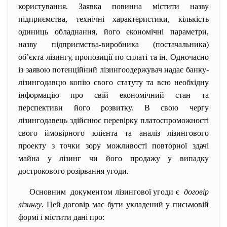
користування. Заявка повинна містити назву
підприємства, технічні характеристики, кількість
одиниць обладнання, його економічні параметри,
назву підприємства-виробника (постачальника)
об’єкта лізингу, пропозиції по сплаті та ін. Одночасно
із заявою потенційний лізингоодержувач надає банку-
лізингодавцю копію свого статуту та всю необхідну
інформацію про свій економічний стан та
перспективи його розвитку. В свою чергу
лізингодавець здійснює перевірку платоспроможності
свого ймовірного клієнта та аналіз лізингового
проекту з точки зору можливості повторної здачі
майна у лізинг чи його продажу у випадку
дострокового розірвання угоди.
Основним документом лізингової угоди є
договір
лізингу
. Цей договір має бути укладений у письмовій
формі і містити дані про: