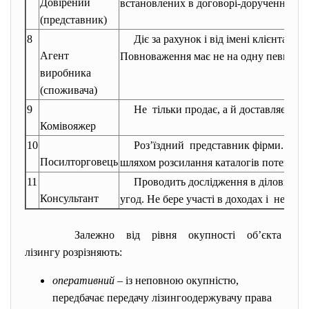
Довірений
встановлених в договорі-дорученні по
(представник)
8
Діє за рахунок і від імені клієнта на 
Агент
Повноваження має не на одну певну уго
виробника
(споживача)
9
Не тільки продає, а й доставляє об’є
Комівояжер
10
Роз’їздний представник фірми. Реал
Посилторговець
шляхом розсилання каталогів потенцій
11
Проводить дослідження в ділових ко
Консультант
угод. Не бере участі в доходах і не дає 
Залежно від рівня окупності об’єкта
лізингу розрізняють:
оперативний
– із неповною окупністю,
передбачає передачу лізингоодержувачу права