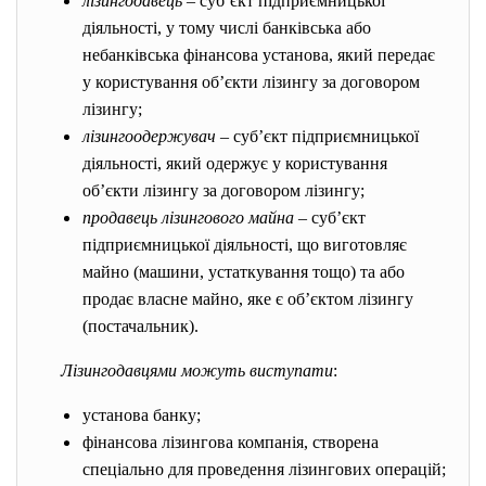
лізингодавець
– суб’єкт підприємницької
діяльності, у тому числі банківська або
небанківська фінансова установа, який передає
у користування об’єкти лізингу за договором
лізингу;
лізингоодержувач
– суб’єкт підприємницької
діяльності, який одержує у користування
об’єкти лізингу за договором лізингу;
продавець лізингового майна
– суб’єкт
підприємницької діяльності, що виготовляє
майно (машини, устаткування тощо) та або
продає власне майно, яке є об’єктом лізингу
(постачальник).
Лізингодавцями можуть виступати
:
установа банку;
фінансова лізингова компанія, створена
спеціально для проведення лізингових операцій;