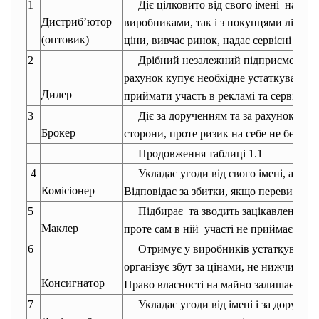
1
Діє цілковито від свого імені на ос
Дистриб’ютор
виробниками, так і з покупцями лізин
(оптовик)
ціни, вивчає ринок, надає сервісні посл
2
Дрібний незалежний підприємець, як
рахунок купує необхідне
устаткування 
Дилер
приймати участь в рекламі та сервісном
3
Діє за дорученням та за рахунок кліє
Брокер
сторони, проте ризик на себе не бере.
Продовження таблиці 1.1
4
Укладає угоди від свого імені, але за
Комісіонер
Відповідає за збитки, якщо перевищує 
5
Підбирає та зводить зацікавлені сто
Маклер
проте сам в ній участі не приймає.
6
Отримує у виробників устаткування (
організує збут за цінами, не нижчими з
Консигнатор
Право власності на майно залишається 
7
Укладає угоди від імені і за доручен