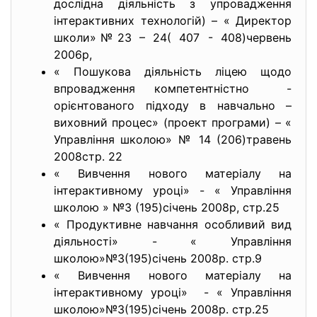
дослідна діяльність з упровадження
інтерактивних технологій) – « Директор
школи»№23 – 24( 407 - 408)червень
2006р,
« Пошукова діяльність ліцею щодо
впровадження компетентністно -
орієнтованого підходу в навчально –
виховний процес» (проект програми) – «
Управління школою» № 14 (206)травень
2008стр. 22
« Вивчення нового матеріалу на
інтерактивному уроці» - « Управління
школою » №3 (195)січень 2008р, стр.25
« Продуктивне навчання особливий вид
діяльності» - « Управління
школою»№3(195)січень 2008р. стр.9
« Вивчення нового матеріалу на
інтерактивному уроці» - « Управління
школою»№3(195)січень 2008р. стр.25