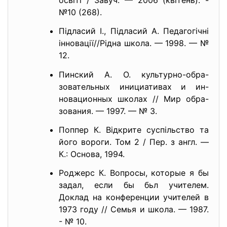
освіті / Завуч. — 2006 (квітень). -
№10 (268).
Підласий І., Підласий А. Педагогічні
інновації//Рідна школа. — 1998. — №
12.
Пинский А. О. культурно-обра-
зовательных инициативах и ин-
новационных школах // Мир обра-
зования. — 1997. — № 3.
Поппер К. Відкрите суспільство та
його вороги. Том 2 / Пер. з англ. —
К.: Основа, 1994.
Роджерс К. Вопросы, которые я бы
задал, если бы бьл учителем.
Доклад на конференции учителей в
1973 году // Семья и школа. — 1987.
- № 10.