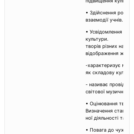
підвищення культурн
• Здійснення роботи
взаемодії учнів.
• Усвідомлення рол
культури
творів різних націо
відображення життя
-характеризує муз
як складову культу
- називає провідни
світової музичної к
• Оцінювання творів
Визначення ставлен
ної діяльності та ді
• Повага до чужої п