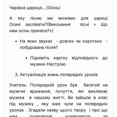
Чарівна цариця….(Осінь)
А яку пісню ми можемо для цариці
Осені заспівати?(Виконання пісні « Що
нам осінь принесе?»)
На яких звуках - довгих чи коротких -
побудована пісня?
Підніміть картку відповідного до
музики Настрою.
Актуалізація знань попередніх уроків
Учитель: Попередній урок був багатий на
музичні враження, почуття, які викликає
музика в нашому житті. Ви зайшли в клас
під музику , яку вже чули на попередніх
уроках . Згадали назву цього твору і про що
нам розповідає композитор за