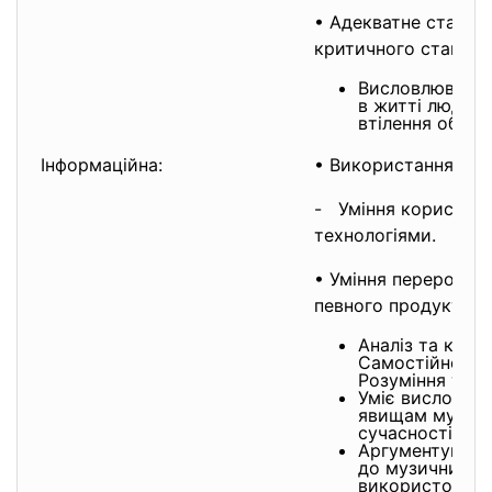
• Адекватне ставле
критичного ставлен
Висловлювати 
в житті людини
втілення образ
Інформаційна:
• Використання різн
- Уміння користув
технологіям
• Уміння переробля
певного продукту.
Аналіз та крит
Самостійне оп
Розуміння та у
Уміє висловлюв
явищам музично
сучасності;
Аргументувати 
до музичних тво
використовуюч