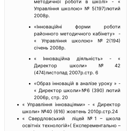
методичної роботи в школі» - «
Управління школою» № 5(197)лютий
2008р.
«Інноваційні форми роботи
районного методичного кабінету» -
« Управління школою» №2(194)
січень 2008р.
« Інноваційна діяльність» - «
Директор школи»№42
(474)листопад 2007р.стр. 6
«Образ інновацій в аналізе уроку » -
« Директор школи»№6 (390) лютий
2006р, стр. 20
« Управління інноваціями» - « Директор
школи» №40 (616) жовтень 2010р.стр.24
« Свердловський ліцей №1 – школа
освітніх технологій»( Експерементально –