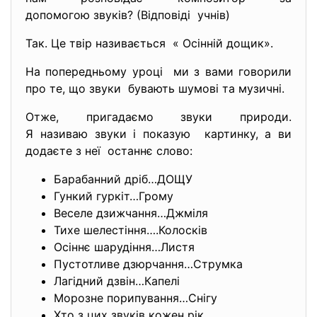
допомогою звуків? (Відповіді учнів)
Так. Це твір називається « Осінній дощик».
На попередньому уроці ми з вами говорили
про те, що звуки бувають шумові та музичні.
Отже, пригадаємо звуки природи.
Я називаю звуки і показую картинку, а ви
додаєте з неї останнє слово:
Барабанний дріб…ДОЩУ
Гункий гуркіт…Грому
Веселе дзижчання…Джміля
Тихе шелестіння….Колосків
Осіннє шарудіння…Листя
Пустотливе дзюрчання…Струмка
Лагідний дзвін…Капелі
Морозне порипування…Снігу
Хто з цих звуків кожен рік