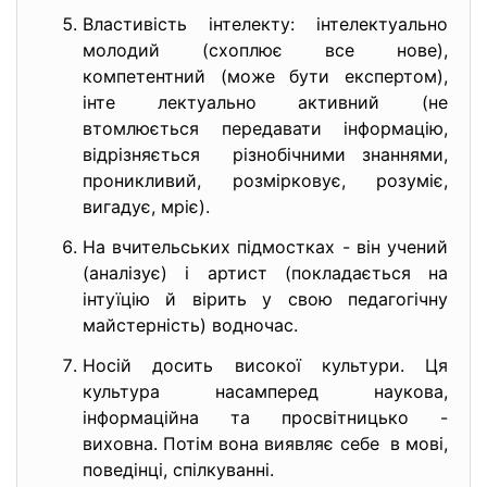
Властивість інтелекту: інтелектуально
молодий (схоплює все нове),
компетентний (може бути експертом),
інте лектуально активний (не
втомлюється передавати інформацію,
відрізняється різнобічними знаннями,
проникливий, розмірковує, розуміє,
вигадує, мріє).
На вчительських підмостках - він учений
(аналізує) і артист (покладається на
інтуїцію й вірить у свою педагогічну
майстерність) водночас.
Носій досить високої культури. Ця
культура насамперед наукова,
інформаційна та просвітницько -
виховна. Потім вона виявляє себе в мові,
поведінці, спілкуванні.