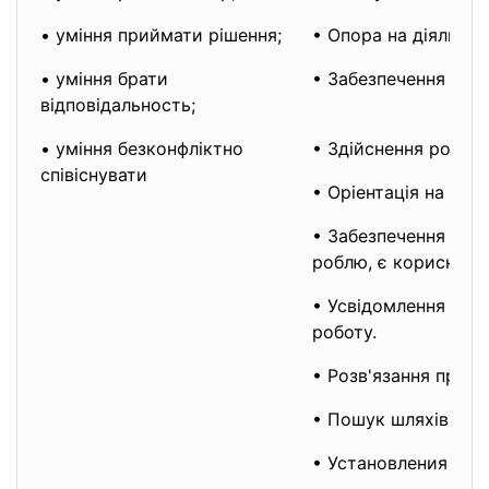
• уміння приймати рішення;
• Опора на діяльніс
• уміння брати
• Забезпечення 
відповідальность;
• уміння безконфліктно
• Здійснення роботи
співіснувати
• Оріентація на кон
• Забезпечення моти
роблю, є ко
• Усвідомлення влас
роботу
• Розв'язання пробл
• Пошук шляхів реал
• Установления прич