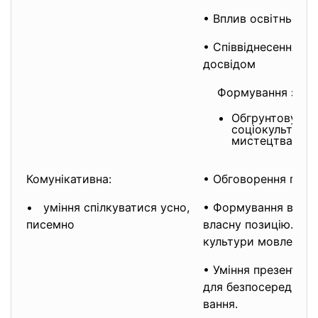
• Вплив освітнього 
• Співвіднесення об
досвідом
Формування загал
Обгрунтовуват
соціокультурн
мисте
Комунікативна:
• Обговорення проб
• уміння спілкуватися усно,
• Формування власн
писемно
власну позицію. Ро
культури мовлення.
• Уміння презентува
для безпосередньог
вання.