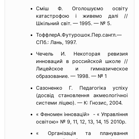
Сміш Ф. Оголошуємо освіту
катастрофою і живемо далі //
Шкільний світ. — 1995. — № 5.
ТоффлерА.Футурошок.Пер.сангл.—
СПб.: Лань, 1997.
Чечель И. Некоторая ревизия
инноваций в российской школе //
Лицейское и гимназическое
образование. — 1998. — № 1
Сазоненко Г. Педагогіка успіху
(досвід становлення акмеологічноі
системи ліцею). — К: Гнозис, 2004.
« Феномен інновацій» - « Управління
освітою» № 9, 11, 12, 13, 14, 15 2010р.
« Організація та планування