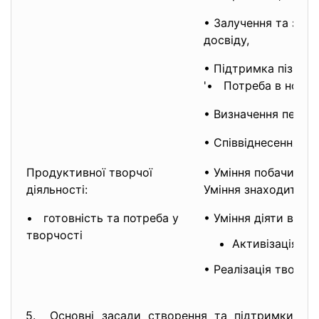
• Залучення та збаг
досвіду
• Підтримка пізнав
'• Потреба в нових
• Визначення персп
• Співвіднесення т
Продуктивної творчої
• Уміння побачити 
діяльності:
Уміння знаходити но
• готовність та потреба у
• Уміння діяти в не
творчості
Активізація тв
• Реалізація творчо
5. Основні засади створення та підтримки