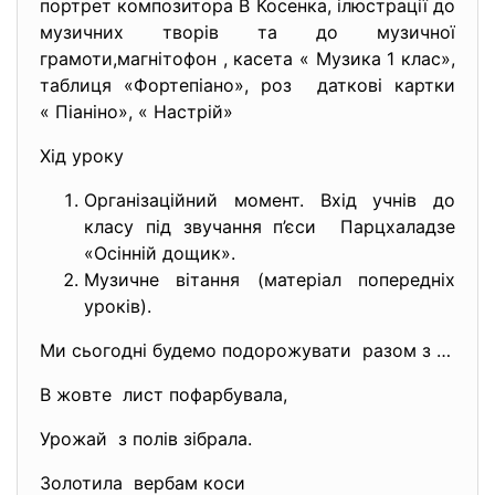
портрет композитора В Косенка, ілюстрації до
музичних творів та до музичної
грамоти,магнітофон , касета « Музика 1 клас»,
таблиця «Фортепіано», роз даткові картки
« Піаніно», « Настрій»
Хід уроку
Організаційний момент. Вхід учнів до
класу під звучання п’єси Парцхаладзе
«Осінній дощик».
Музичне вітання (матеріал попередніх
уроків).
Ми сьогодні будемо подорожувати разом з …
В жовте лист пофарбувала,
Урожай з полів зібрала.
Золотила вербам коси