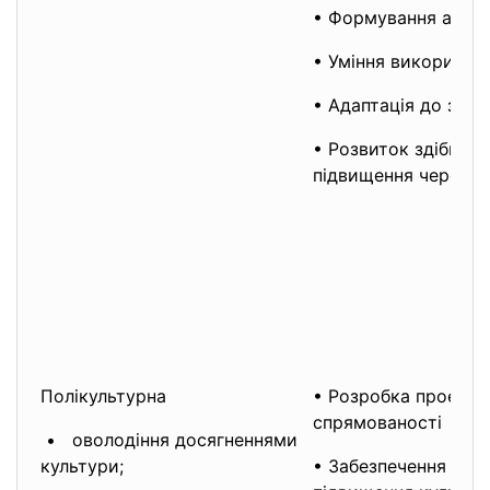
• Формування адекв
• Уміння використо
• Адаптація до змін.
• Розвиток здібност
підвищення через це
Полікультурна
• Розробка проектів
спрямовано
• оволодіння досягненнями
культури;
• Забезпечення роз