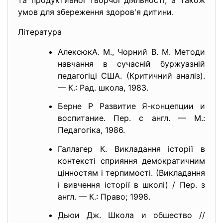
та продуктивної творчої діяльності, а також
умов для збереження здоров'я дитини.
Література
АлексюкА. М., Чорний В. М. Методи
навчання в сучасній буржуазній
педагогіці США. (Критичний аналіз).
— К.: Рад. школа, 1983.
Берне Р Развитие Я-концепции и
воспитание. Пер. с англ. — М.:
Педагогіка, 1986.
Галлагер К. Викладання історії в
контексті сприяння демократичним
цінностям і терпимості. (Викладання
і вивчення історії в школі) / Пер. з
англ. — К.: Право; 1998.
Дьюи Дж. Школа и обшество //