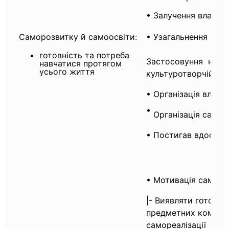
• Залучення власно
Саморозвитку й самоосвіти:
• Узагальнен
готовність та потреба
Застосовуння набут
навчатися протягом
усього життя
культуротворчій дія
• Організація власн
•
Організація самоос
• Постигав вд
• Мотивація саморо
|- Виявляти готовн
предметних компете
самореалізації