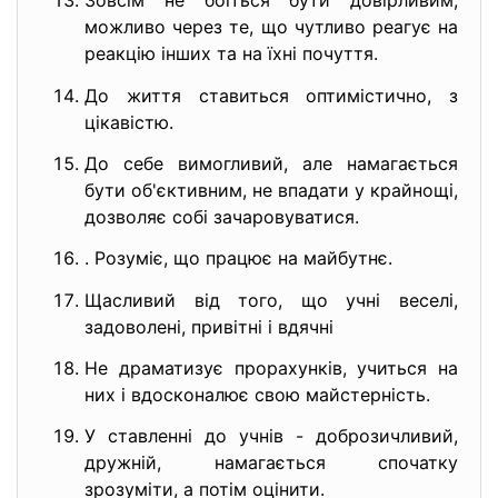
Зовсім не боїться бути довірливим,
можливо через те, що чутливо реагує на
реакцію інших та на їхні почуття.
До життя ставиться оптимістично, з
цікавістю.
До себе вимогливий, але намагається
бути об'єктивним, не впадати у крайнощі,
дозволяє собі зачаровуватися.
. Розуміє, що працює на майбутнє.
Щасливий від того, що учні веселі,
задоволені, привітні і вдячні
Не драматизує прорахунків, учиться на
них і вдосконалює свою майстерність.
У ставленні до учнів - доброзичливий,
дружній, намагається спочатку
зрозуміти, а потім оцінити.