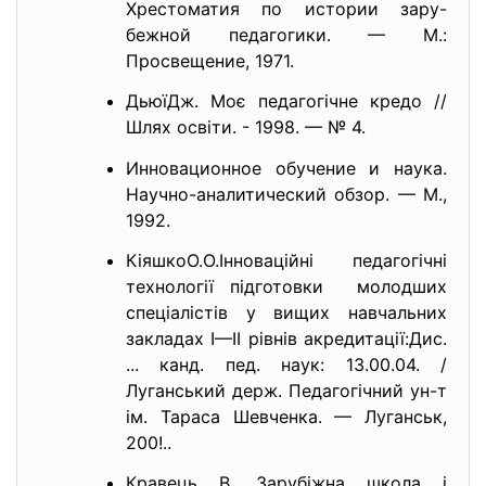
Хрестоматия по истории зару-
бежной педагогики. — М.:
Просвещение, 1971.
ДьюїДж. Моє педагогічне кредо //
Шлях освіти. - 1998. — № 4.
Инновационное обучение и наука.
Научно-аналитический обзор. — М.,
1992.
КіяшкоО.О.Інноваційні педагогічні
технології підготовки молодших
спеціалістів у вищих навчальних
закладах І—II рівнів акредитації:Дис.
... канд. пед. наук: 13.00.04. /
Луганський держ. Педагогічний ун-т
ім. Тараса Шевченка. — Луганськ,
200!..
Кравець В. Зарубіжна школа і