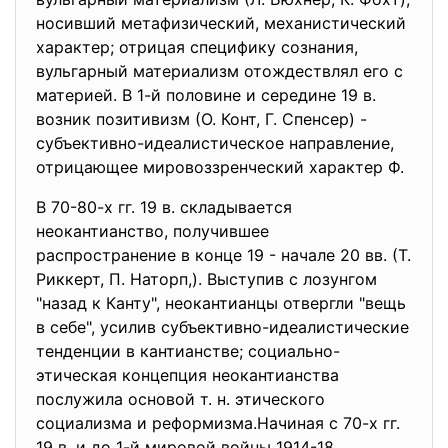
носивший метафизический, механистический
характер; отрицая специфику сознания,
вульгарный материализм отождествлял его с
материей. В 1-й половине и середине 19 в.
возник позитивизм (О. Конт, Г. Спенсер) -
субъективно-идеалистическое направление,
отрицающее мировоззренческий характер Ф.
В 70-80-х гг. 19 в. складывается
неокантианство, получившее
распространение в конце 19 - начале 20 вв. (Т.
Риккерт, П. Наторп,). Выступив с лозунгом
"назад к Канту", неокантианцы отвергли "вещь
в себе", усилив субъективно-идеалистические
тенденции в кантианстве; социально-
этическая концепция неокантианства
послужила основой т. н. этического
социализма и реформизма.Начиная с 70-х гг.
19 в. и до 1-й мировой войны 1914-18