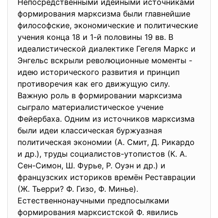
Непосредственными идейными источниками
формирования марксизма были главнейшие
философские, экономические и политические
учения конца 18 и 1-й половины 19 вв. В
идеалистической диалектике Гегеля Маркс и
Энгельс вскрыли революционные моменты -
идею исторического развития и принцип
противоречия как его движущую силу.
Важную роль в формировании марксизма
сыграло материалистическое учение
Фейербаха. Одним из источников марксизма
были идеи классическая буржуазная
политическая экономии (А. Смит, Д. Рикардо
и др.), труды социалистов-утопистов (К. А.
Сен-Симон, Ш. Фурье, Р. Оуэн и др.) и
французских историков времён Реставрации
(Ж. Тьерри? Ф. Гизо, Ф. Минье).
Естественнонаучными предпосылками
формирования марксистской Ф. явились