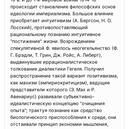
происходит становление философских основ
идеологии империализма. Большое влияние
приобретает интуитивизм (А. Бергсон, Н. О.
Лосский), противопоставляющий
рациональному познанию интуитивное
"постижение" жизни. Возрождением
спекулятивной Ф. явилось неогегельянство (Ф.
Г. Брэдли, Т. Грин, Дж. Ройс, А. Либерт),
выдвинувшее иррационалистическое
толкование диалектики Гегеля. Получил
распространение такой вариант позитивизма,
как махизм (эмпириокритицизм), ведущие
представители которого (Э. Мах и Р.
Авенариус) развивали субъективно-
идеалистическую концепцию "очищения
опыта"; трактуя познание как средство
биологического приспособления к среде, они
отстаивали принцип экономии мышления,