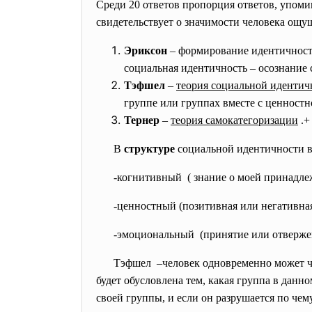
Среди 20 ответов пропорция ответов, упом
свидетельствует о значимости человека ощу
Эриксон
– формирование идентичности
социальная идентичность – осознание 
Тэфшел
–
теория социальной идентич
группе или группах вместе с ценност
Тернер
–
теория самокатегоризации
.+
В
структуре
социальной идентичности в
-когнитивный ( знание о моей принадле
-ценностный (позитивная или негативн
-эмоциональный (принятие или отверж
Тэфшел –человек одновременно может 
будет обусловлена тем, какая группа в данн
своей группы, и если он разрушается по чем