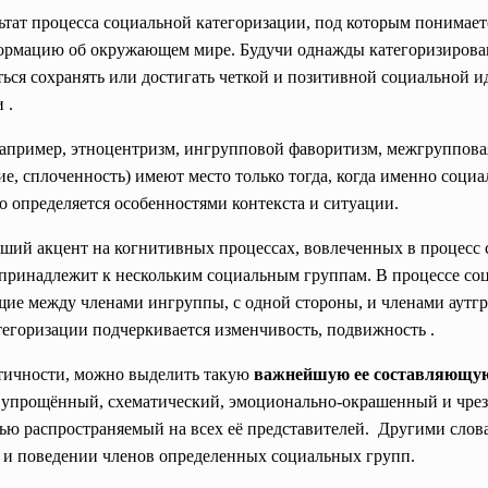
льтат процесса социальной категоризации, под которым понима
формацию об окружающем мире. Будучи однажды категоризирова
ься сохранять или достигать четкой и позитивной социальной 
 .
апример, этноцентризм, ингрупповой фаворитизм, межгруппова
е, сплоченность) имеют место только тогда, когда именно соци
о определяется особенностями контекста и
ситуации.
ьший акцент на когнитивных процессах, вовлеченных в процесс
к принадлежит к нескольким социальным группам. В процессе со
щие между членами ингруппы, с одной стороны, и членами аутгр
егоризации подчеркивается изменчивость, подвижность .
тичности, можно выделить такую
важнейшую ее составляющую
упрощённый, схематический, эмоционально-окрашенный и чрез
ью распространяемый на всех её представителей. Другими слова
х и поведении членов определенных социальных групп.