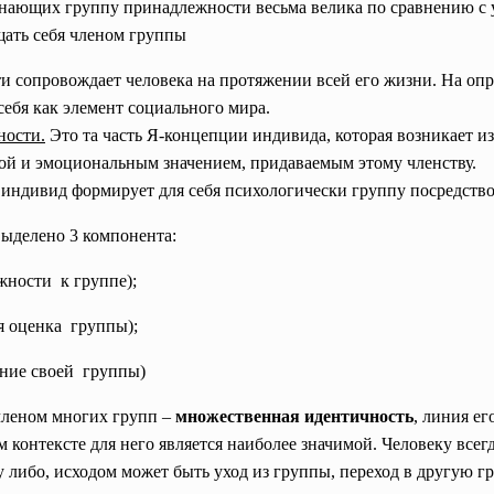
инающих группу принадлежности весьма велика по сравнению с 
щать себя членом группы
 сопровождает человека на протяжении всей его жизни. На оп
себя как элемент социального мира.
ности.
Это та часть Я-концепции индивида, которая возникает из
ной и эмоциональным значением, придаваемым этому членству.
 индивид формирует для себя психологически группу посредство
ыделено 3 компонента:
жности к группе);
ая
оценка группы);
ение
своей группы)
членом многих групп –
множественная идентичность
, линия е
ом контексте для него является наиболее значимой. Человеку все
у либо, исходом может быть уход из группы, переход в другую гр