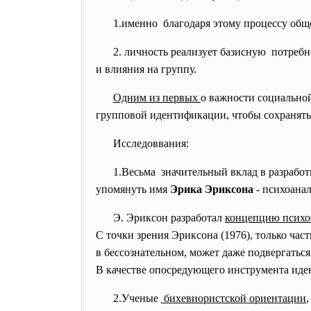
1.именно благодаря этому процессу
общ
2. личность реализует базисную потреб
и влияния на группу.
Одним из первых
о важности социально
групповой идентификации, чтобы сохранять
Исследоввания:
1.Весьма значительный вклад в
разрабо
упомянуть имя
Эрика Эриксона
- психоана
Э. Эриксон разработал
концепцию психо
С точки зрения Эриксона (1976), только час
в бессознательном, может даже подвергатьс
В качестве опосредующего инструмента иде
2.Ученые
бихевиористской ориентации