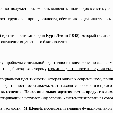
ество получает возможность включить индивидов в систему
со
ность групповой
принадлежности, обеспечивающей защиту, возм
й идентичности заговорил
Курт Левин
(1948), который полагал
 ощущение внутреннего благополучия.
тку проблемы социальной
идентичности внес, конечно же,
псих
литика, благодаря которому
термин «идентичность» получил стат
социальной идентичности, которая близка к современному пон
ть идентичности осознаваема, часть находится в области в предс
я вытеснению.
Психосоциальная идентичность - продукт взаи
нтификации выступает «идеология» - систематизированная сово
, в частности,
М.Шериф
, исследовали влияние функциональной