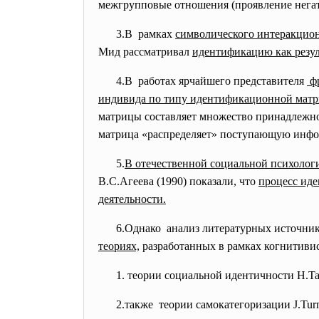
межгрупповые отношения (проявление негат
3.В рамках
символического интеракцио
Мид рассматривал
идентификацию как резул
4.В работах ярчайшего
представителя
фр
индивида по типу идентификационной мат
матрицы составляет множество принадлежнос
матрица «распределяет» поступающую инфор
5.
В отечественной социальной психолог
В.С.Агеева (1990) показали, что
процесс иде
деятельности.
6.Однако анализ литературных
источник
теориях,
разработанных в рамках когнитиви
1. теории социальной идентичности H.Tajf
2.также теории самокатегоризации J.
Tur