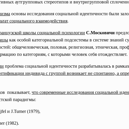
ивных аутгрупповых стереотипов и внутригрупповой сплоченно
низма
основы исследования социальной идентичности были зал
ьтат социального взаимодействия
.
анцузской школы социальной психологии
С.Московичи
предл
рицы
как особой категориальной подсистемы в системе знаний 
тей: общечеловеческая, половая, религиозная, этническая, про
мацию по категориям, с которыми человек себя отождествляет.
ии
проблема социальной идентичности разрабатывалась в рамках
нтификации индивида с группой возникает не спонтанно, а опр
ов показывает,
что современные исследования социальной иден
стской парадигмы:
el и J.Turner (1979),
ner (1982).