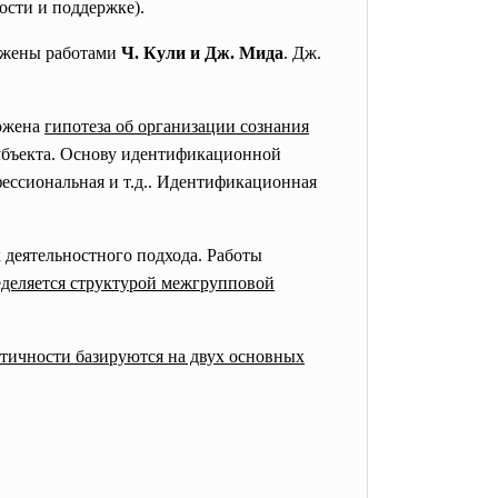
сти и поддержке).
ожены работами
Ч. Кули и Дж. Мида
. Дж.
ожена
гипотеза об организации сознания
субъекта. Основу идентификационной
фессиональная и т.д.. Идентификационная
 деятельностного подхода. Работы
еделяется структурой межгрупповой
тичности базируются на двух основных