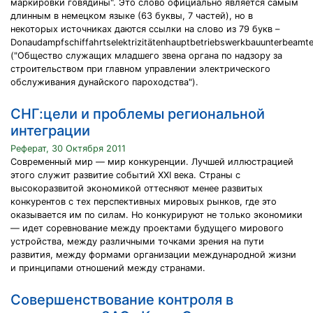
маркировки говядины". Это слово официально является самым
длинным в немецком языке (63 буквы, 7 частей), но в
некоторых источниках даются ссылки на слово из 79 букв –
Donaudampfschiffahrtselektrizitätenhauptbetriebswerkbauunterbeamte
("Общество служащих младшего звена органа по надзору за
строительством при главном управлении электрического
обслуживания дунайского пароходства").
СНГ:цели и проблемы региональной
интеграции
Реферат, 30 Октября 2011
Современный мир — мир конкуренции. Лучшей иллюстрацией
этого служит развитие событий XXI века. Страны с
высокоразвитой экономикой оттесняют менее развитых
конкурентов с тех перспективных мировых рынков, где это
оказывается им по силам. Но конкурируют не только экономики
— идет соревнование между проектами будущего мирового
устройства, между различными точками зрения на пути
развития, между формами организации международной жизни
и принципами отношений между странами.
Совершенствование контроля в