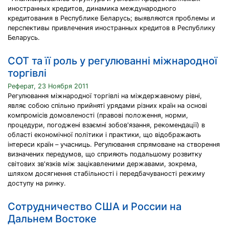
иностранных кредитов, динамика международного
кредитования в Республике Беларусь; выявляются проблемы и
перспективы привлечения иностранных кредитов в Республику
Беларусь.
СОТ та її роль у регулюванні міжнародної
торгівлі
Реферат, 23 Ноября 2011
Регулювання міжнародної торгівлі на міждержавному рівні,
являє собою спільно прийняті урядами різних країн на основі
компромісів домовленості (правові положення, норми,
процедури, погоджені взаємні зобов'язання, рекомендації) в
області економічної політики і практики, що відображають
інтереси країн – учасниць. Регулювання спрямоване на створення
визначених передумов, що сприяють подальшому розвитку
світових зв'язків між зацікавленими державами, зокрема,
шляхом досягнення стабільності і передбачуваності режиму
доступу на ринку.
Сотрудничество США и России на
Дальнем Востоке