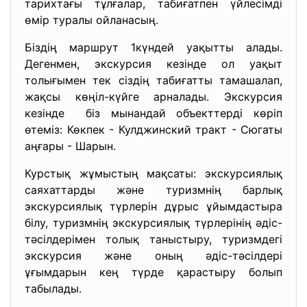
тарихтағы тұлғалар, табиғатпен үйлесімді
өмір туралы ойланасың.
Біздің маршрут 1күндей уақытты алады.
Дегенмен, экскурсия кезінде ол уақыт
толығымен тек сіздің табиғатты тамашалап,
жақсы көңіл-күйге арналады. Экскурсия
кезінде біз мынандай объекттерді көріп
өтеміз: Көкпек - Кулджинский тракт - Сюгаты
аңғары - Шарын.
Курстық жұмыстың мақсаты: экскурсиялық
саяхаттарды және туризмнің барлық
экскурсиялық түрлерін дұрыс ұйымдастыра
білу, туризмнің экскурсиялық түрлерінің әдіс-
тәсілдерімен толық таныстыру, туризмдегі
экскурсия және оның әдіс-тәсілдері
ұғымдарын кең түрде қарастыру болып
табылады.