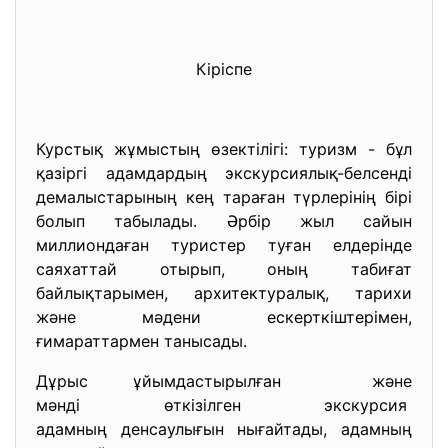
Кіріспе
Курстық жұмыстың өзектілігі: туризм - бұл
қазіргі адамдардың экскурсиялық-белсенді
демалыстарының кең тараған түрлерінің бірі
болып табылады. Әрбір жыл сайын
миллиондаған туристер туған елдерінде
саяхаттай отырып, оның табиғат
байлықтарымен, архитектуралық, тарихи
және мәдени ескерткіштерімен,
ғимараттармен танысады.
Дұрыс ұйымдастырылған және
мәнді өткізілген экскурсия
адамның денсаулығын нығайтады, адамның