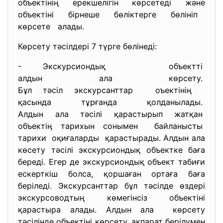
объектінің ерекшелігін көрсетеді және
объектіні бірнеше бөліктерге бөлініп
көрсете алады.
Көрсету тәсілдері 7 түрге бөлінеді:
- Экскурсиондық объектті
алдын ала көрсету.
Бұл тәсіл экскурсанттар
оъектінің
қасында тұрғанда қолданылады.
Алдын ала тәсілі қарастырып жатқан
объектің тарихын сонымен байланысты
тарихи оқиғаларды қарастырады. Алдын ала
көсету тәсілі экскурсиондық объектке баға
береді. Егер де экскурсиондық объект табиғи
ескерткіш болса, қоршаған ортаға баға
беріледі. Экскурсанттар бұл тәсілде өздері
экскурсоводтың көмегінсіз объектіні
қарастыра алады. Алдын ала көрсету
тәсілінде объектіні көрсету, ақпарат берілумен