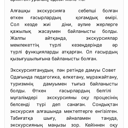
Алғашқы экскурсияға себепші болған
өткен ғасырлардың қоғамдық өмірі.
Сол кезде жиі діни, әулие жерлерге
қажылық жасаумен байланысты болды.
Жалпы айтқанда, экскурсиялар
мемлекеттің түрлі кезеңдерінде әр
түрлі функцияларды атқарған. Ол ғасырдың
қызығушылығына байланысты болған.
Экскурсиятанудың пән ретінде дамуы Совет
Одағында педагогика, өлкетану, мұражайтану,
туризмнің дамуымен тығыз байланысты
болды. Өткен ғасырлардың белгілі
мұғалімдері экскурсияны оқу процесінің
белсенді түрі деп санаған. Сондықтан
экскурсия алғашында мектептерге енгізілген.
Табиғатқа шығу, айналамен тануда,
экскурсияның маңызы зор. Кейіннен оқу