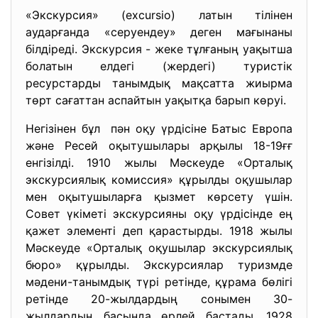
«Экскурсия» (excursio) латын тілінен
аударғанда «серуендеу» деген мағынаны
білдіреді. Экскурсия - жеке тұлғаның уақытша
болатын елдегі (жердегі) туристік
ресурстарды танымдық мақсатта жиырма
төрт сағаттан аспайтын уақытқа барып көруі.
Негізінен бұл пән оқу үрдісіне Батыс Европа
және Ресей оқытушылары арқылы 18-19ғғ
енгізілді. 1910 жылы Мәскеуде «Орталық
экскурсиялық комиссия» құрылды оқушылар
мен оқытушыларға қызмет көрсету үшін.
Совет үкіметі экскурсияны оқу үрдісінде ең
қажет элементі деп қарастырды. 1918 жылы
Мәскеуде «Орталық оқушылар экскурсиялық
бюро» құрылды. Экскурсиялар туризмде
мәдени-танымдық түрі ретінде, құрама бөлігі
ретінде 20-жылдардың сонымен 30-
жылдардың басында өрлей бастады. 1928