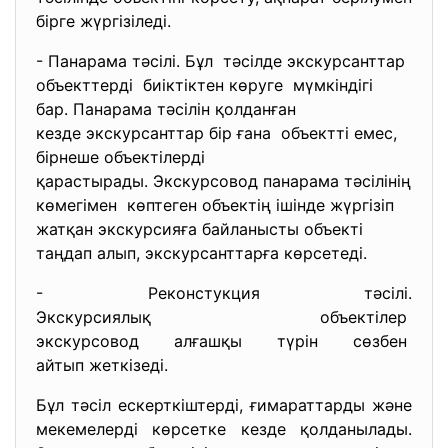
бірге жүргізіледі.
- Панарама тәсілі. Бұл тәсілде экскурсанттар
объекттерді биіктіктен көруге мүмкіндігі
бар. Панарама тәсілін
қолданған
кезде экскурсанттар бір ғана объектті емес,
бірнеше объектілерді
қарастырады. Экскурсовод панарама тәсілінің
көмегімен көптеген объектің ішінде жүргізіп
жатқан экскурсияға байланысты объекті
таңдап алып, экскурсанттарға көрсетеді.
- Реконстукция тәсілі.
Экскурсиялық объектілер
экскурсовод алғашқы түрін
сөзбен
айтып жеткізеді.
Бұл тәсіл ескерткіштерді, ғимараттарды және
мекемелерді көрсетке кезде қолданылады.