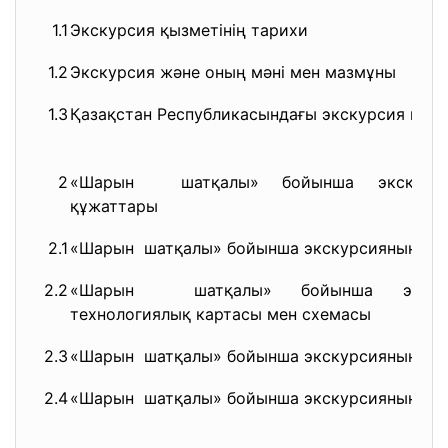
1.1
Экскурсия қызметінің тарихи
1.2
Экскурсия және оның мәні мен мазмұны
1.3
Қазақстан Республикасындағы экскурсия
қызм
2
«Шарын шатқалы» бойынша экскурсия
құжаттары
2.1
«Шарын шатқалы» бойынша экскурсияның кірі
2.2
«Шарын шатқалы» бойынша экскур
технологиялық картасы мен
схемасы
2.3
«Шарын шатқалы» бойынша экскурсияның қ
2.4
«Шарын шатқалы» бойынша экскурсияның бақы