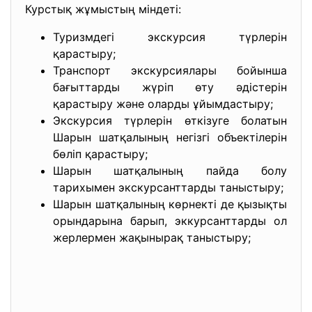
Курстық жұмыстың міндеті:
Туризмдегі экскурсия түрлерін
қарастыру;
Транспорт экскурсиялары бойынша
бағыттарды жүріп өту әдістерін
қарастыру және оларды ұйымдастыру;
Экскурсия түрлерін өткізуге болатын
Шарын шатқалының негізгі объектілерін
бөліп қарастыру;
Шарын шатқалының пайда болу
тарихымен экскурсанттарды таныстыру;
Шарын шатқалының көрнекті де қызықты
орындарына барып, эккурсанттарды ол
жерлермен жақынырақ таныстыру;