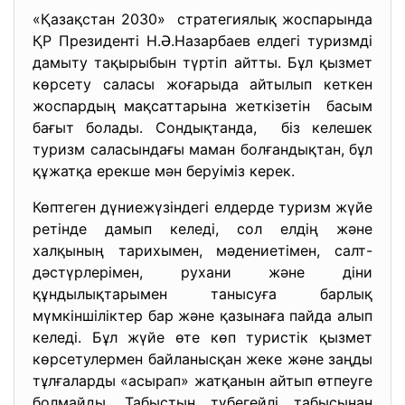
«Қазақстан 2030» стратегиялық жоспарында
ҚР Президенті Н.Ә.Назарбаев елдегі туризмді
дамыту тақырыбын түртіп айтты. Бұл қызмет
көрсету саласы жоғарыда айтылып кеткен
жоспардың мақсаттарына жеткізетін басым
бағыт болады. Сондықтанда, біз келешек
туризм саласындағы маман болғандықтан, бұл
құжатқа ерекше мән беруіміз керек.
Көптеген дүниежүзіндегі елдерде туризм жүйе
ретінде дамып келеді, сол елдің және
халқының тарихымен, мәдениетімен, салт-
дәстүрлерімен, рухани және діни
құндылықтарымен танысуға барлық
мүмкіншіліктер бар және қазынаға пайда алып
келеді. Бұл жүйе өте көп туристік қызмет
көрсетулермен байланысқан жеке және заңды
тұлғаларды «асырап» жатқанын айтып өтпеуге
болмайды. Табыстың түбегейлі табысынан