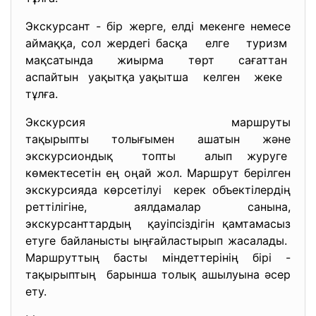
Экскурсант - бір жерге, елді мекенге немесе
аймаққа, сол жердегі басқа елге туризм
мақсатында жиырма төрт сағаттан
аспайтын уақытқа уақытша келген жеке
тұлға.
Экскурсия маршруты
тақырыпты толығымен ашатын және
экскурсиондық топты алып журуге
көмектесетін ең оңай жол. Маршрут берілген
экскурсияда көрсетілуі керек объектілердің
реттілігіне, аялдамалар санына,
экскурсанттардың қауіпсіздігін қамтамасыз
етуге байланысты ыңғайластырып жасалады.
Маршруттың басты міндеттерінің бірі -
тақырыптың барынша толық ашылуына әсер
ету.