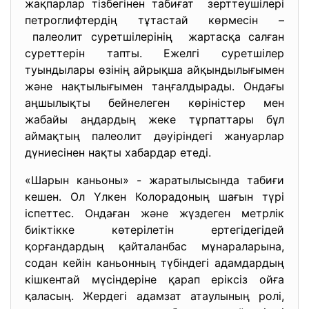
жақпарлар тiзбегiнен табиғат зерттеушiлерi
петроглифтердiң тұтастай көрмесiн –
палеолит суретшiлерiнiң жартасқа салған
суреттерiн тапты. Ежелгі суретшілер
туындылары өзінің айрықша айқындылығымен
және нақтылығымен таңғалдырады. Ондағы
аңшылықты бейнелеген көрiнiстер мен
жабайы аңдардың жеке тұрпаттары бұл
аймақтың палеолит дәуiрiндегi жануарлар
дүниесiнен нақты хабардар етедi.
«Шарын каньоны» - жаратылысында табиғи
кешен. Ол Үлкен Колорадоның шағын түрі
іспеттес. Ондаған және жүздеген метрлік
биіктікке көтерілетін ертегідегідей
қорғандардың қайталанбас мұнараларына,
содан кейін каньонның түбіндегі адамдардың
кішкентай мүсіндеріне қарап еріксіз ойға
қаласың. Жердегі адамзат атаулының ролі,