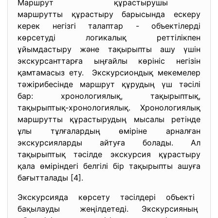
Маршрут құрастырушы
маршрутты құрастыру барысында ескеру
керек негізгі талаптар - объектілерді
көрсетуді логикалық реттілікпен
ұйымдастыру және тақырыпты ашу үшін
экскурсанттарға ыңғайлы көрініс негізін
қамтамасыз ету. Экскурсиондық мекемелер
тәжірибесінде маршрут құрудың үш тәсілі
бар: хронологиялық, тақырыптық,
тақырыптық-хронологиялық. Хронологиялық
маршрутты құрастырудың мысалы ретінде
ұлы тұлғалардың өміріне арналған
экскурсияларды айтуға болады. Ал
тақырыптық тәсілде экскурсия құрастыру
қала өміріндегі белгілі бір тақырыпты ашуға
бағытталады [4].
Экскурсияда көрсету тәсілдері объекті
бақылауды жеңілдетеді. Экскурсияның