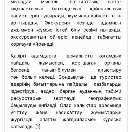
мынадай мысалы: патриоттық, ынта-
ықыластылық, батылдылық, қайсарлылық
қасиеттерін тудырады, жұмысқа қабілеттілігін
арттырады. Экскурсия кезінде адамның
ұжыммен жұмыс істей білу сезімі нығаяды,
экскурсанттың ой-өрісі кеңейеді, табиғатты
қорғауға үйренеді.
Қазіргі адамдарға демалысты қоғамдық
пайдалы жұмыспен, қор-шаған ортаны
белсенді танып-білумен қиыстыру
тән болып келеді. Сондықтан да туристер
өдерінің бағыттарына пайдалы қазбаларды
іздестіруді, өздері барған ауданның табиғи
ресурстарын зерттеуді, географиялық
бақылауды енгізеді. Олар халықтар арасында
үгіттеу және насихаттау жұмыстарын
жүргізеді, апатты жағдайлармен күреске
қатысады [1].