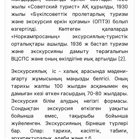
жылы «Советский турист» АҚ құрылды, 1930
жылы «Бүкілсоветтік пролетарлық туризм
және экскурсия еркін қоғамы» (ОПТЭ) болып
өзгертілді. Көптеген қалаларда
«Норкампросаның» эксурсиялық-туристік
орталықтары ашылды. 1936 ж бастап туризм
және экскурсияны дамыту төрағалығын
ВЦСПС және оның өкілдігіне иық артылды [2].
Экскурсиялық іс - халық арасында мәдени-
ағарту жұмысының маңызды белгісі. Оның
тарихы жалпы 100 жылдан асқанымен ең
дамыған кезі өткен ғасырдың 70-80 жылдары.
Экскурсия білім алудың негізгі формасы.
Сондықтан экскурсия өткізген уақыты
бойынша емес, тақырыбы бойынша
жүйеленген. Экскурсияның бірнеше түрлері
бар. Олар: тарихи, кәсіптік, табиғи,
архитектуралық, әдеби және т.б.