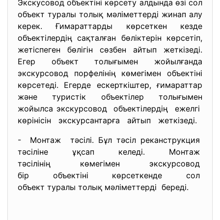
Экскусовод объектіні көрсету алдында өзі сол
объект туралы толық мәліметтерді жинап алу
керек. Ғимараттарды көрсеткен кезде
объектілердің сақталған бөліктерін көрсетіп,
жетіспеген бөлігін сөзбен айтып жеткізеді.
Егер объект толығымен жойылғанда
экскурсовод порфелінің көмегімен объектіні
көрсетеді. Егерде ескерткіштер, ғимараттар
және туристік объектілер толығымен
жойылса экскурсовод объектілердің ежелгі
көрінісін экскурсантарға айтып жеткізеді.
- Монтаж тәсілі. Бұл тәсіл реканструкция
тәсіліне ұқсап келеді. Монтаж
тәсілінің көмегімен
экскурсовод
бір объектіні көрсеткенде сол
объект туралы толық
мәліметтерді береді.