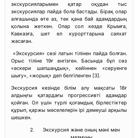
экскурсияларымен қатар оқудан тыс
экскурсиялар пайда бола бастады. Бірақ олар
алғашында өте аз, тек қана бай адамдардың
қолына жеткен. Олар сол кезде Крымға,
Кавказға, шет ел курорттарына саяхат
жасаған.
«Экскурсия» сөзі латын тілінен пайда болған.
Орыс тіліне 19ғ енгізген. Басында бұл сөз
«әскери шапшаңдық», кейіннен «серуенге
шығу», «жорық» деп белгіленген [3].
Экскурсия кезінде білім алу мақсаты 18ғ
алдыңғы қатардағы прогрессивті адамдар
қойған. Ол үшін түрлі қоғамдық бірлестіктер
құрып, қаржы мәселелерін ірі демеуші арқылы
шешкен.
Экскурсия және оның мәні мен
мазмұны