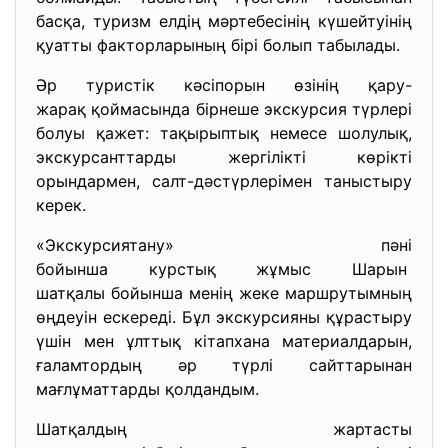
басқа, туризм елдiң мәртебесiнiң күшейтуiнiң
қуатты факторларының бiрi болып табылады.
Әр туристік кәсіпорын өзінің қару-
жарақ қоймасында бірнеше экскурсия түрлері
болуы қажет: тақырыптық немесе шолулық,
экскурсанттарды жергілікті көрікті
орындармен, салт-дәстүрлерімен таныстыру
керек.
«Экскурсиятану» пәні
бойынша курстық жұмыс Шарын
шатқалы бойынша менiң жеке маршрутымның
өңдеуiн ескередi. Бұл экскурсияны құрастыру
үшін мен ұлттық кітапхана материалдарын,
ғаламтордың әр түрлі сайттарынан
мағлұматтарды қолдандым.
Шатқалдың жартасты