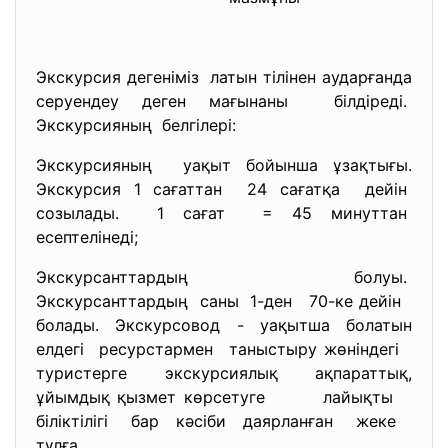
Экскурсия дегеніміз латын тілінен аударғанда
серуендеу деген мағынаны білдіреді.
Экскурсияның белгілері:
Экскурсияның уақыт бойынша ұзақтығы.
Экскурсия 1 сағаттан 24 сағатқа дейін
созылады. 1 сағат = 45 минуттан
есептелінеді;
Экскурсанттардың болуы.
Экскурсанттардың саны 1-ден 70-ке дейін
болады. Экскурсовод - уақытша болатын
елдегі ресурстармен таныстыру жөніндегі
туристерге экскурсиялық ақпараттық,
ұйымдық қызмет көрсетуге лайықты
біліктілігі бар кәсіби даярланған жеке
тұлға.