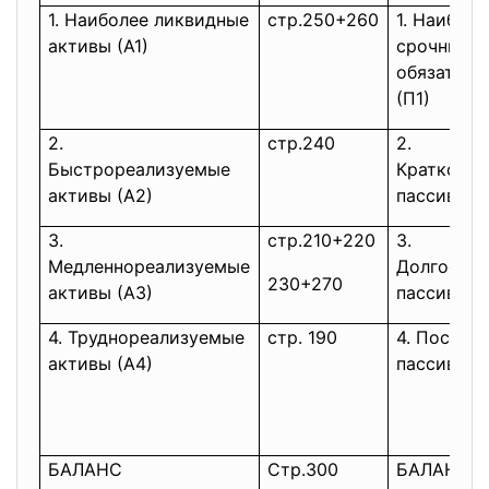
1. Наиболее ликвидные
стр.250+260
1. Наиболе
активы (А1)
срочные
обязатель
(П1)
2.
стр.240
2.
Быстрореализуемые
Краткоср
активы (А2)
пассивы (
3.
стр.210+220
3.
Медленнореализуемые
Долгосро
230+270
активы (А3)
пассивы (
4. Труднореализуемые
стр. 190
4. Постоя
активы (А4)
пассивы (
БАЛАНС
Стр.300
БАЛАНС