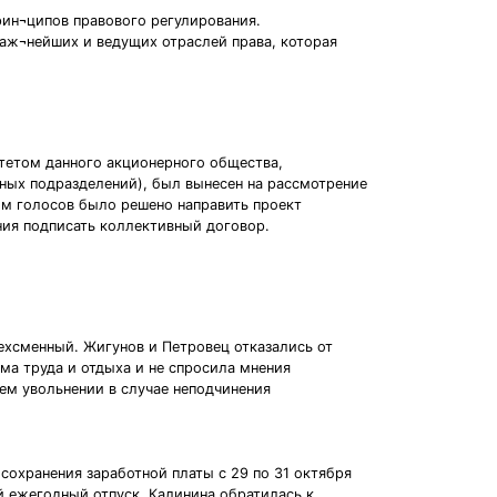
рин¬ципов правового регулирования.
важ¬нейших и ведущих отраслей права, которая
тетом данного акционерного общества,
ных подразделений), был вынесен на рассмотрение
ом голосов было решено направить проект
ния подписать коллективный договор.
ехсменный. Жигунов и Петровец отказались от
ма труда и отдыха и не спросила мнения
ем увольнении в случае неподчинения
 сохранения заработной платы с 29 по 31 октября
й ежегодный отпуск. Калинина обратилась к