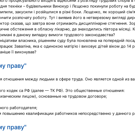
ного процесуального входять відносини з розгляду трудових спорів в 
 дня техніки – будівельники Винокур і Лєщєнко покинули роботу на бу
 випили, закусили і розійшлися в різні боки. Лєщєнко, як хороший сім
інчити розпочату роботу. Тут і виявив його в нетверезому вигляді дир
ктор сказав, що завтра вони отримають дисциплінарне стягнення. Зор
ичне обстеження в обласну лікарню, де знаходились півтора місяці. 
отримані в даному випадку вимоги трудового законодавства?
ініціативи власника, рішенням суду була поновлена на попередній посад
рацює Заваліна, яка є одинокою матір’ю і виховує дітей віком до 14 р
аніше її виконував?
му праву"
я отношения между людьми в сфере труда. Оно является одной из в
вого кодек са РФ (далее — ТК РФ). Это общественные отношения:
физическим лицом), основанные на трудовом договоре;
ного работодателя;
 и повышению квалификации работников непосредственно у данного р
му праву"