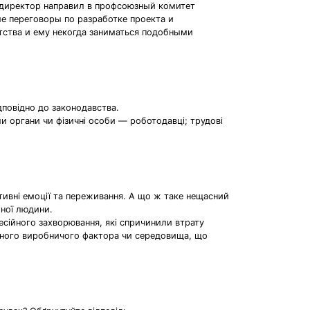
 директор направил в профсоюзный комитет
е переговоры по разработке проекта и
тства и ему некогда заниматься подобными
дповідно до законодавства.
ми органи чи фізичні особи — роботодавці; трудові
ативні емоції та переживання. А що ж таке нещасний
жної людини.
есійного захворювання, які спричинили втрату
ечного виробничого фактора чи середовища, що