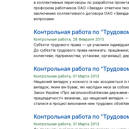
в коллективные переговоры по разработке проект
профсоюза работников ОАО «Звезда» ответное пись
заключению коллективного договора ОАО «Звезда»
вопросами.
Контрольная работа по "Трудово
Контрольная работа, 28 Февраля 2013
Суб’єкти трудового права — це учасники індивідуал
До суб’єктів трудового права належать: працівники
колективи; підприємства; установи; організації; дер
Контрольная работа по "Трудово
Контрольная работа, 01 Марта 2013
Нещасний випадок у кожного із нас асоціюється із 
випадок, яким він буває, які наслідки несе за соб
Закон України «Про загальнообов’язкове державне 
працездатності» визначає, що нещасний випадок — 
сталися в процесі виконання ним трудових обов’язк
Контрольная работа по "Трудово
Контрольная работа, 31 Марта 2013