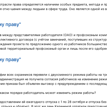
отрасли права определяется наличием особых предмета, метода и п
я отно¬шения между людьми в сфере труда. Оно является одной из 
му праву"
ов между представителями работодателя (ОАО) и профсоюзным коми
лективного договора (с учётом замечаний, поступивших из структур
уждения проекта по предложению одного из работников большинств
левой территориальный профсоюзный орган и лишь после его одобре
му праву"
афии всех охранников перевели с двухсменного режима работы на тр
 администрация не получила согласия работников на изменение режи
нение приказа был объявлен выговор с предупреждением о последующ
 каком порядке работодатель может изменить режим работы?
доставлении ей ежегодного отпуска с 1 по 28 октября и отпуска без
 отдыха и обратно). В этот же день Калининой оплатили предстоящи