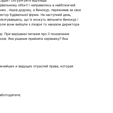
судах? Обґрунтуйте відповідь
дівельному об’єкті і направились в найближчий
’янин , пішов додому, а Винокур, переживав за своє
ектор будівельної фірми. На наступний день,
ієнтувавшись, що їх можуть звільнити Винокур і
Коли вони вийшли з лікарні то наказом директора
і. При вирішенні питання про її поновлення
оків. Яке рішення прийняти керівнику? Яка
ажнейших и ведущих отраслей права, которая
аботодателя;