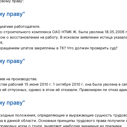
овому праву".
му праву"
циативе работодателя.
о-строительного комплекса ОАО НТМК Ж. была уволена 18.05.2006 по 
ком о восстановлении на работу. В исковом заявлении истица указала
К.
окращением штатов закреплены в ТК? Что должен проверить суд?
му праву"
аев на производстве.
тве рабочей 15 июня 2010 г. 1 октября 2010 г. она была уволена в с
 ей отпускных, однако в этом ей отказали. Правомерен ли отказ ад
му праву"
исходные положения, определяющие и выражающие сущность трудово
ва в данной области. Основные принципы трудового права получили 
правовых норм о труде, выявляют наиболее значимые их признаки.