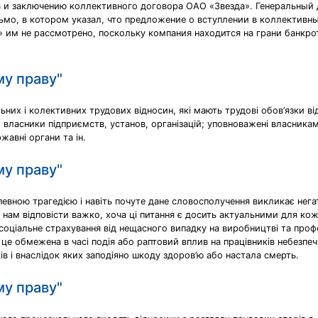
а и заключению коллективного договора ОАО «Звезда». Генеральный
мо, в котором указал, что предложение о вступлении в коллективны
 им не рассмотрено, поскольку компания находится на грани банкро
му праву"
ьних і колективних трудових відносин, які мають трудові обов’язки ві
; власники підприємств, установ, організацій; уповноважені власника
жавні органи та ін.
му праву"
певною трагедією і навіть почуте дане словосполучення викликає нег
ою нам відповісти важко, хоча ці питання є досить актуальними для ко
соціальне страхування від нещасного випадку на виробництві та проф
це обмежена в часі подія або раптовий вплив на працівників небезп
ів і внаслідок яких заподіяно шкоду здоров’ю або настала смерть.
му праву"