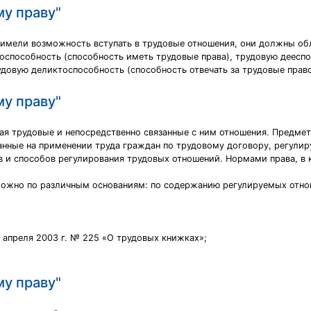
му праву"
имели возможность вступать в трудовые отношения, они должны об
воспособность (способность иметь трудовые права), трудовую деесп
удовую деликтоспособность (способность отвечать за трудовые прав
му праву"
ющая трудовые и непосредственно связанные с ним отношения. Предме
анные на применении труда граждан по трудовому договору, регули
 и способов регулирования трудовых отношений. Нормами права, в 
можно по различным основаниям: по содержанию регулируемых отнош
6 апреля 2003 г. № 225 «О трудовых книжках»;
му праву"