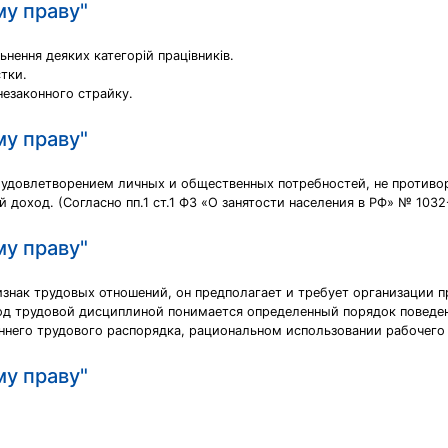
му праву"
ьнення деяких категорій працівників.
стки.
 незаконного страйку.
му праву"
 с удовлетворением личных и общественных потребностей, не проти
 доход. (Согласно пп.1 ст.1 ФЗ «О занятости населения в РФ» № 1032-
му праву"
знак трудовых отношений, он предполагает и требует организации п
од трудовой дисциплиной понимается определенный порядок поведен
его трудового распорядка, рациональном использовании рабочего 
му праву"