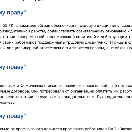
му праву"
т. 55 ТК наниматель обязан обеспечивать трудовую дисциплину, соз
изводительной работы, содействовать сознательному отношению к т
тветствии с современной экономической политикой и действующим 
 своих работников поддерживать трудовую дисциплину. И лишь в с
е к дисциплинарной ответственности является правом, а не обязанн
му праву"
рисовым и Фомичевым о ремонте различных помещений этой организ
умме договора. Они потребовали от организации оплатить им работ
к в соответствии с трудовым законодательством. Руководитель орга
омичеву.
му праву"
исьмо от профсоюзного комитета профсоюза работников ОАО «Звезда