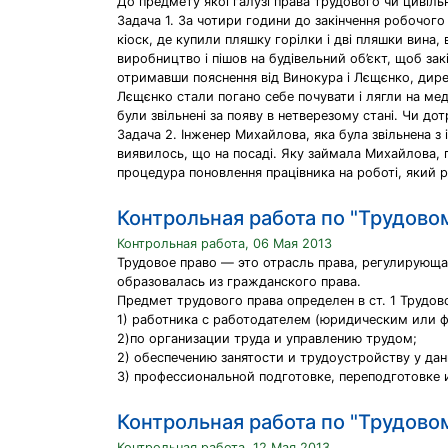
До предмету якої галузі права трудового чи цивіль
Задача 1. За чотири години до закінчення робочого
кіоск, де купили пляшку горілки і дві пляшки вина,
виробництво і пішов на будівельний об’єкт, щоб зак
отримавши пояснення від Винокура і Лєщєнко, дире
Лєщєнко стали погано себе почувати і лягли на мед
були звільнені за появу в нетверезому стані. Чи д
Задача 2. Інженер Михайлова, яка була звільнена з 
виявилось, що на посаді. Яку займала Михайлова, п
процедура поновлення працівника на роботі, який р
Контрольная работа по "Трудово
Контрольная работа, 06 Мая 2013
Трудовое право — это отрасль права, регулирующа
образовалась из гражданского права.
Предмет трудового права определен в ст. 1 Трудо
1) работника с работодателем (юридическим или 
2)по организации труда и yпpaвлению трудом;
2) обеспечению занятости и трудоустройству у дан
3) профессиональной подготовке, переподготовке
Контрольная работа по "Трудово
Контрольная работа, 12 Мая 2013