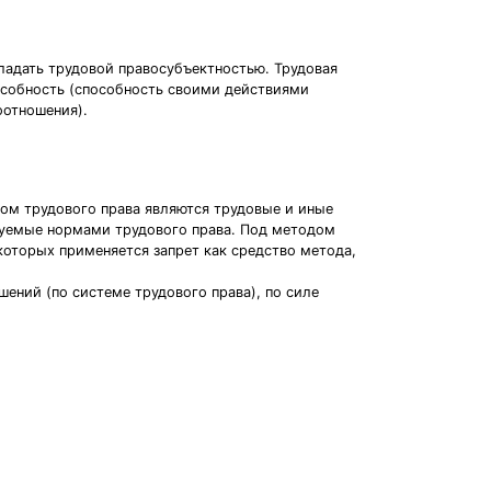
ладать трудовой правосубъектностью. Трудовая
особность (способность своими действиями
оотношения).
том трудового права являются трудовые и иные
руемые нормами трудового права. Под методом
которых применяется запрет как средство метода,
ений (по системе трудового права), по силе