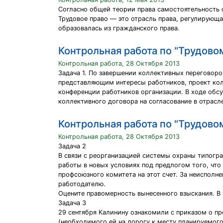
Согласно общей теории права самостоятельность 
Трудовое право — это отрасль права, регулирующа
образовалась из гражданского права.
Контрольная работа по "Трудово
Контрольная работа, 28 Октября 2013
Задача 1. По завершении коллективных переговор
представляющим интересы работников, проект кол
конференции работников организации. В ходе обс
коллективного договора на согласование в отрас
Контрольная работа по "Трудово
Контрольная работа, 28 Октября 2013
Задача 2
В связи с реорганизацией системы охраны типогр
работы в новых условиях под предлогом того, что
профсоюзного комитета на этот счет. За неиспол
работодателю.
Оцените правомерность вынесенного взыскания. В
Задача 3
29 сентября Калинину ознакомили с приказом о пре
(необходимого ей на дорогу к месту планируемого