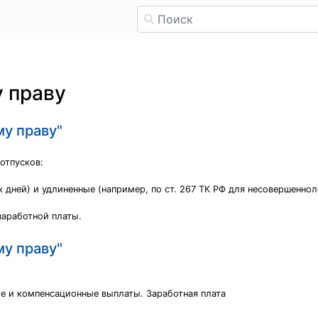
 праву
му праву"
отпусков:
 дней) и удлиненные (например, по ст. 267 ТК РФ для несовершенно
заработной платы.
му праву"
ые и компенсационные выплаты. Заработная плата