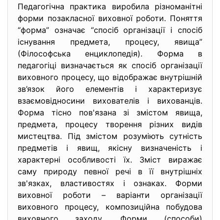
Педагогічна практика виробила різноманітні
форми позакласної виховної роботи. Поняття
“форма” означає “спосіб організації і спосіб
існування предмета, процесу, явища”
(Філософська енциклопедія). Форма в
педагогіці визначається як спосіб організації
виховного процесу, що відображає внутрішній
зв’язок його елементів і характеризує
взаємовідносини вихователів і вихованців.
Форма тісно пов'язана зі змістом явища,
предмета, процесу творення різних видів
мистецтва. Під змістом розуміють сутність
предметів і явищ, якісну визначеність і
характерні особливості їх. Зміст виражає
саму природу певної речі в її внутрішніх
зв'язках, властивостях і ознаках. Форми
виховної роботи – варіанти організації
виховного процесу, композиційна побудова
виховного заходу. Форми (способи)