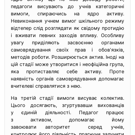
педагоги висувають до учнів категоричні
вимоги, спираючись на ядро активу.
Невиконання учнем вимог шкільного режиму
відтепер слід розглядати як свідому протидію
і вживати певних заходів впливу. Особливу
увагу приділяють засвоєнню органами
самоврядування своїх прав і обов'язків,
методів роботи. Розширюється актив. Іноді на
цій стадії може утворитися і неофіційна група,
яка протиставляє себе активу. Проте
наявність органів самоврядування допомагає
вчителеві справлятися з нею.
На третій стадії вимоги висуває колектив.
Цього досягають, згуртувавши вихованців
у єдиній діяльності. Педагог працює
з активом, допомагає йому
завоювати авторитет серед учнів,
контролює його діяльність, прагнучи залучити