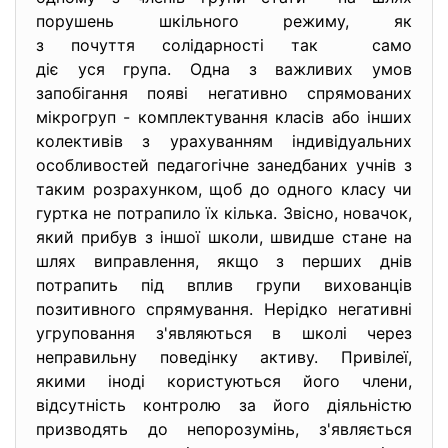
порушень шкільного режиму, як
з почуття солідарності так само
діє уся група. Одна з важливих умов
запобігання появі негативно спрямованих
мікрогруп - комплектування класів або інших
колективів з урахуванням індивідуальних
особливостей педагогічне занедбаних учнів з
таким розрахунком, щоб до одного класу чи
гуртка не потрапило їх кілька. Звісно, новачок,
який прибув з іншої школи, швидше стане на
шлях виправлення, якщо з перших днів
потрапить під вплив групи вихованців
позитивного спрямування. Нерідко негативні
угруповання з'являються в школі через
неправильну поведінку активу. Привілеї,
якими іноді користуються його члени,
відсутність контролю за його діяльністю
призводять до непорозумінь, з'являється