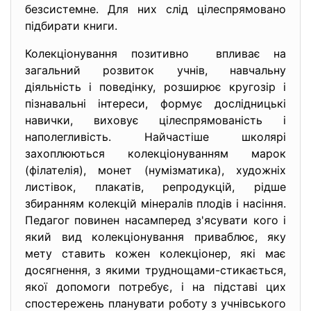
безсистемне. Для них слід цілеспрямовано
підбирати книги.
Колекціонування позитивно впливає на
загальний розвиток учнів, навчальну
діяльність і поведінку, розширює кругозір і
пізнавальні інтереси, формує дослідницькі
навички, виховує цілеспрямованість і
наполегливість. Найчастіше школярі
захоплюються колекціонуванням марок
(філателія), монет (нумізматика), художніх
листівок, плакатів, репродукцій, рідше
збиранням колекцій мінералів плодів і насіння.
Педагог повинен насамперед з'ясувати кого і
який вид колекціонування приваблює, яку
мету ставить кожен колекціонер, які має
досягнення, з якими труднощами-стикається,
якої допомоги потребує, і на підставі цих
спостережень планувати роботу з учнівського