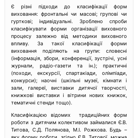
Є різні підходи до класифікації форм
виховання: фронтальні чи масові; групові чи
гурткові; індивідуальні. Зроблено спроби
класифікувати форми організації виховного
процесу залежно від методики виховного
впливу. За такої класифікації форми
виховання поділяють на групи: словесні
(інформація, збори, конференції, зустрічі, усні
журнали, радіо-газети та ін.); практичні
(походи, екскурсії, спартакіади, олімпіади,
конкурси); наочні (шкільні музеї, кімнати і
зали, галереї, виставки дитячої творчості,
книжкові виставки і вітрини нових книжок,
тематичні стенди тощо).
Класифікацією відомих традиційних форм
роботи з дитячим колективом займалися Є.В.
Титова, С.Д. Полянова, М.І. Рожкова. Будь –
яку форму роботи, згідно Є.В. Титової, можна