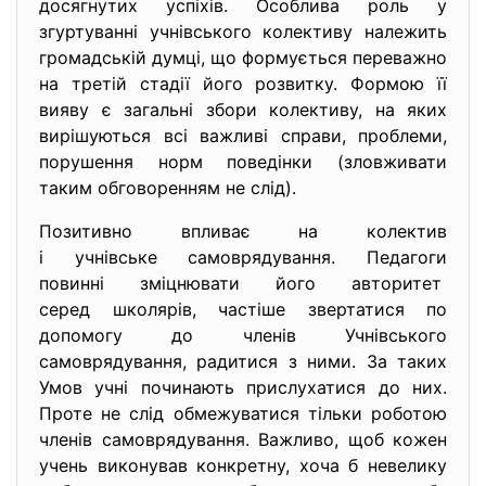
досягнутих успіхів. Особлива роль у
згуртуванні учнівського колективу належить
громадській думці, що формується переважно
на третій стадії його розвитку. Формою її
вияву є загальні збори колективу, на яких
вирішуються всі важливі справи, проблеми,
порушення норм поведінки (зловживати
таким обговоренням не слід).
Позитивно впливає на колектив
і учнівське самоврядування. Педагоги
повинні зміцнювати його авторитет
серед школярів, частіше звертатися по
допомогу до членів Учнівського
самоврядування, радитися з ними. За таких
Умов учні починають прислухатися до них.
Проте не слід обмежуватися тільки роботою
членів самоврядування. Важливо, щоб кожен
учень виконував конкретну, хоча б невелику