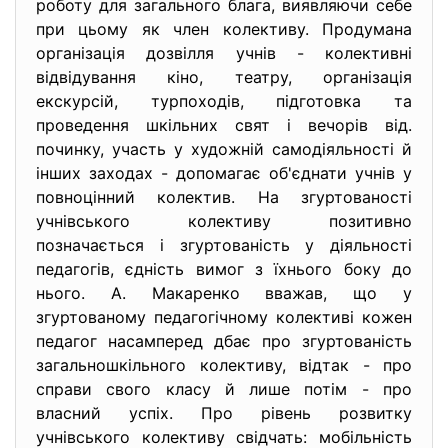
роботу для загального блага, виявляючи себе
при цьому як член колективу. Продумана
організація дозвілля учнів - колективні
відвідування кіно, театру, організація
екскурсій, турпоходів, підготовка та
проведення шкільних свят і вечорів від.
починку, участь у художній самодіяльності й
інших заходах - допомагає об'єднати учнів у
повноцінний колектив. На згуртованості
учнівського колективу позитивно
позначається і згуртованість у діяльності
педагогів, єдність вимог з їхнього боку до
нього. А. Макаренко вважав, що у
згуртованому педагогічному колективі кожен
педагог насамперед дбає про згуртованість
загальношкільного колективу, відтак - про
справи свого класу й лише потім - про
власний успіх. Про рівень розвитку
учнівського колективу свідчать: мобільність