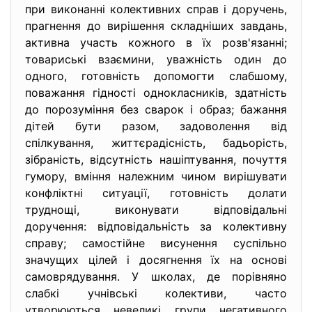
при виконанні колективних справ і доручень,
прагнення до вирішення складніших завдань,
активна участь кожного в їх розв'язанні;
товариські взаємини, уважність один до
одного, готовність допомогти слабшому,
поважання гідності однокласників, здатність
до порозуміння без сварок і образ; бажання
дітей бути разом, задоволення від
спілкування, життєрадісність, бадьорість,
зібраність, відсутність нашіптування, почуття
гумору, вміння належним чином вирішувати
конфліктні ситуації, готовність долати
труднощі, виконувати відповідальні
доручення: відповідальність за колективну
справу; самостійне висунення суспільно
значущих цілей і досягнення їх на основі
самоврядування. У школах, де порівняно
слабкі учнівські колективи, часто
утворюються невеликі групи негативного