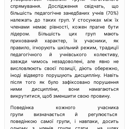
спрямування. Дослідження свідчать, що
більшість педагогічне занедбаних учнів (70%)
належать до таких груп. У стосунках між їх
членами немає рівності, кожен прагне бути
лідером. Більшість цих груп мають
прихований характер, їх учасники, як
правило, ігнорують шкільний режим, традиції
педагогічного й учнівського колективу,
завжди чимось незадоволені, але явно не
висловлюють своєї позиції, діють обережно,
іноді відверто порушують дисципліну. Навіть
після того як було зафіксовано порушення
ними дисципліни, вони намагаються
викрутитися, щоб зменшити свою провину.
Поведінка кожного учасника
групи визначається й регулюється
поведінкою самої групи, і навпаки, досить
одному з членів групи стати на шлях