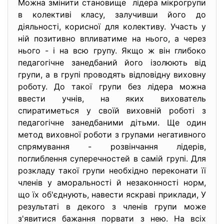
Можна змінити становище лідера мікрогрупи
в колективі класу, залучивши його до
діяльності, корисної для колективу. Участь у
ній позитивно впливатиме на нього, а через
нього - і на всю групу. Якщо ж він глибоко
педагогічне занедбаний його ізолюють від
групи, а в групі проводять відповідну виховну
роботу. До такої групи без лідера можна
ввести учнів, на яких вихователь
спиратиметься у своїй виховній роботі з
педагогічне занедбаними дітьми. Ще один
метод виховної роботи з групами негативного
спрямування - розвінчання лідерів,
поглиблення суперечностей в самій групі. Для
розкладу такої групи необхідно переконати її
членів у аморальності й незаконності норм,
що їх об'єднують, навести яскраві приклади, У
результаті в декого з членів групи може
з'явитися бажання порвати з нею. На всіх