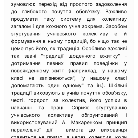
зумовлює перехід від простого задоволення
до глибокого почуття обов'язку. Важливо
продумати таку систему для колективу
загалом і для кожного учня зокрема. Засобом
згуртування учнівського колективу є й
формування в ньому традицій, бо ніщо так не
цементує його, як традиція. Особливо важливі
так звані "традиції щоденного вжитку" -
дотримання певних правил поведінки у
повсякденному житті {наприклад, "у нашому
класі не запізнюються", "у нашому класі
допомагають один одному" та ін.). Шкільні
традиції виховують в учнів почуття обов'язку,
честі, гордості за колектив, його успіхи в
навчанні та праці. Сприяє згуртуванню
учнівського колективу обґрунтований і
використовуваний А. Макаренком принцип
паралельної дії - вимога до вихованця
ставиться не прямо, а через колектив, коли