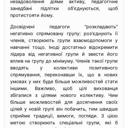
незадоволення діями активу, педагогічне
занедбані підлітки об'єднуються, щоб
протистояти йому.
Досвідчені педагоги "розкладають"
негативно спрямовану групу: роз'єднують її
членів, створюють групи взаємодопомоги у
навчанні тощо. Іноді достатньо відокремити
лідера від негативної групи й звести його
вплив на групу до мінімуму. Членів такої групи
вводять у колективи позитивного
спрямування, переконавши їх, що в нових
умовах у них буде більше можливостей стати
іншими. Важливо, щоб цілі вихованця
збігалися з цілями нового колективу. Чим
більше можливостей для досягнення своїх
цілей у новій групі він побачить, тим швидше
сприйме традиції, вимоги, погляди. З цією
метою створюють спеціальні групи, які б