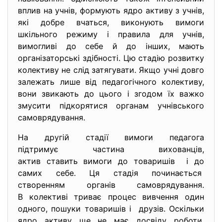
вплив на учнів, формують ядро активу з учнів,
які добре вчаться, виконують вимоги
шкільного режиму і правила для учнів,
вимогливі до себе й до інших, мають
організаторські здібності. Цю стадію розвитку
колективу не слід затягувати. Якщо учні довго
залежать лише від педагогічного колективу,
вони звикають до цього і згодом їх важко
змусити підкорятися органам учнівського
самоврядування.
На другій стадії вимоги педагога
підтримує частина вихованців,
актив ставить вимоги до товаришів і до
самих себе. Ця стадія починається
створенням органів самоврядування.
В колективі триває процес вивчення один
одного, пошуки товаришів і друзів. Оскільки
ядро активу ще не має досвіду роботи,