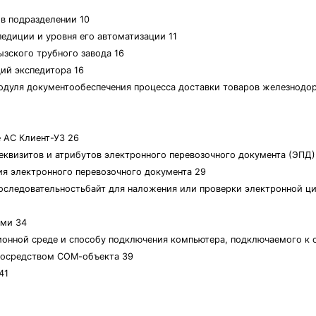
 в подразделении 10
педиции и уровня его автоматизации 11
зского трубного завода 16
ий экспедитора 16
модуля документообеспечения процесса доставки товаров железнод
е АС Клиент-УЗ 26
реквизитов и атрибутов электронного перевозочного документа (ЭПД)
ия электронного перевозочного документа 29
последовательностьбайт для наложения или проверки электронной ц
ами 34
ционной среде и способу подключения компьютера, подключаемого к 
посредством СОМ-объекта 39
41