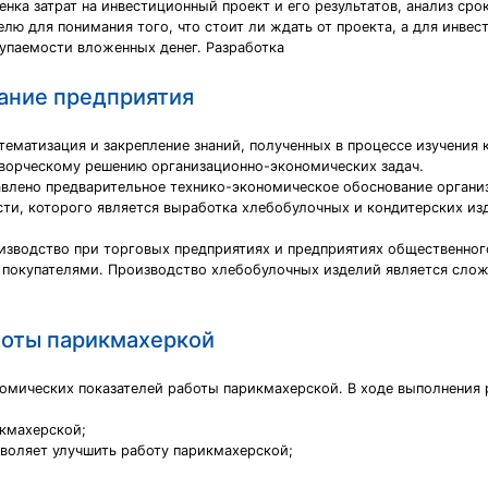
нка затрат на инвестиционный проект и его результатов, анализ сро
ю для понимания того, что стоит ли ждать от проекта, а для инве
упаемости вложенных денег. Разработка
ание предприятия
ематизация и закрепление знаний, полученных в процессе изучения к
творческому решению организационно-экономических задач.
авлено предварительное технико-экономическое обоснование органи
ти, которого является выработка хлебобулочных и кондитерских изд
зводство при торговых предприятиях и предприятиях общественного
а покупателями. Производство хлебобулочных изделий является сло
боты парикмахеркой
ономических показателей работы парикмахерской. В ходе выполнени
икмахерской;
зволяет улучшить работу парикмахерской;