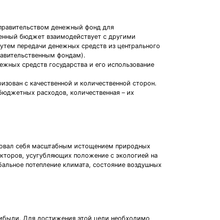
 правительством денежный фонд для
венный бюджет взаимодействует с другими
путем передачи денежных средств из центрального
авительственным фондам).
ежных средств государства и его использование
изован с качественной и количественной сторон.
бюджетных расходов, количественная – их
еновал себя масштабным истощением природных
кторов, усугубляющих положение с экологией на
обальное потепление климата, состояние воздушных
рибыли. Для достижения этой цели необходимо