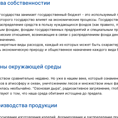
ва собственностии
государства занимает государственный бюджет - это используемый
оторого государство влияет на экономические процессы. Государст
аспределение средств в пользу нуждающихся фондов (как правило, 
ым фондам, фондам государственных предприятий и специальным пр
ческие отношения, возникающие в связи с распределением фонда ден
значению.
онкретные виды расходов, каждый из которых может быть охарактер
ть экономическую природу и общественное назначение каждого вида 
аны окружающей среды
ством сравнительно недавно. Но уже в нашем веке, который ознам
в в атмосферу и океан, уничтожением лесов и множеством иных фа
илась необычайно. “Озоновая дыра”, радиоактивное загрязнение, гл
твуют о том, что наша среда обитания истощена до предела.
оизводства продукции
основание изготовления изделий, формирование и распределение п