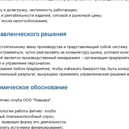
ку и дозагрузку, численность работающих;
 и рентабельности изделий, оптовой и рыночной цены;
и после налогообложения;
равленческого решения
стоятельному звену производства и представляющий собой систему 
страиваться, чутко реагировать на конъюнктуру рынка, условия кон
й является производственный менеджмент – организация предприяти
я и управление персоналом.
ования любое предприятие, чтобы избежать банкротства, быть конк
имальный результат, вынуждено принимать управленческие решения в
омическое обоснование
итнес-клуба ООО "Ривьера".
нологии работы фитнес- клуба
ный платежеспособный спрос;
 правовую форму его деятельности;
делить источники финансирования;;