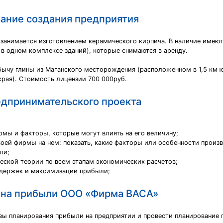
ание создания предприятия
» занимается изготовлением керамического кирпича. В наличие имеют
в одном комплексе зданий), которые снимаются в аренду.
ычу глины из Маганского месторождения (расположенном в 1,5 км юг
кpaя). Стоимость лицензии 700 000руб.
дпринимательского проекта
рмы и факторы, которые могут влиять на его величину;
своей фирмы на нем; показать, какие факторы или особенности прои
ли;
еской теории по всем этапам экономических расчетов;
здержек и максимизации прибыли;
ана прибыли ООО «Фирма ВАСА»
овы планирования прибыли на предприятии и провести планировани