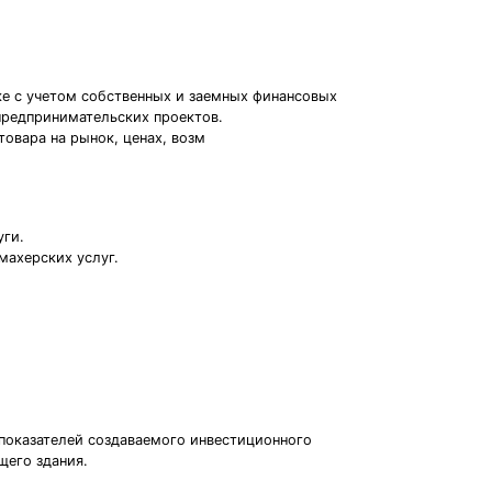
нке с учетом собственных и заемных финансовых
предпринимательских проектов.
овара на рынок, ценах, возм
уги.
махерских услуг.
 показателей создаваемого инвестиционного
щего здания.