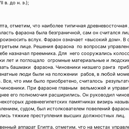
 в. до н. э.);
пта, отметим, что наиболее типичная древневосточная
власть фараона была безграничной, сам он считался 
произносить вслух. Фараон означает «высокий дом». 
 третьем лице. Решения фараона по вопросам управлен
себе назначал преемника. Для него сооружались коло
ки лет и поглощало огромные материальные и людски
вать башмаки фараона. Чиновники низшего ранга прибл
знатные люди были на положении рабов, в любой моме
. Все, что ими было приобретено, считалось результа
 чиновники. При фараоне главным вельможей и управи
днее его полномочия расширились. Он руководил чино
некоторых древнеегипетских памятниках визирь назыв
авлением, судом, был истолкователем повелений фараон
ались тяжкие преступления высших должностных лиц.
венный аппарат
Египта, отметим, что на местах управ