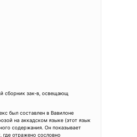
1-й сборник зак-в, освещающ
оставлен в Вавилоне
й на аккадском языке (этот язык
зного содержания. Он показывает
 документ, где отражено сословно