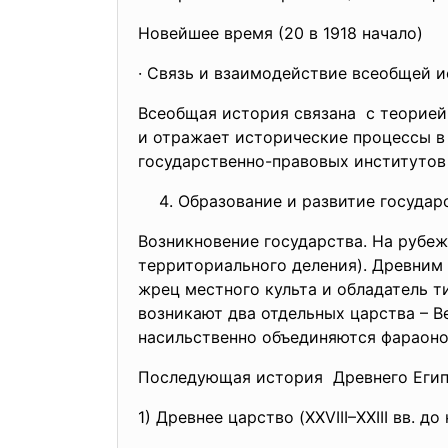
Новейшее время (20 в 1918 начало)
· Связь и взаимодействие всеобщей и
Всеобщая история связана с теорией 
и отражает исторические процессы в
государственно-правовых институто
Образование и развитие государс
Возникновение государства. На рубеже
территориального деления). Древним 
жрец местного культа и обладатель т
возникают два отдельных царства – В
насильственно объединяются фараон
Последующая история Древнего Египт
1) Древнее царство (XXVIII–XXIII вв. до н