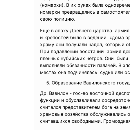
(номархи). В их руках была одновреме
номархи превращались в самостоятел
свою полицию.
Еще в эпоху Древнего царства армия
и крепостей было в ведении «дома о
храму они получали надел, который о
При подавлении восстаний армия де
пленных нубийских негров. Они были
выполняли обязанности палачей. В эп
местах она подчинялась судье или ос
Образование Вавилонского госуд
Др. Вавилон - гос-во восточной деспо
функции и обуславливали
сосредоточе
считался представителем бога на зем
храмовые хозяйства обслуживались о
считавшихся свободными. Громоздкая