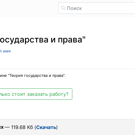
осударства и права"
ыл имя
не "Теория государства и права".
лько стоит заказать работу?
cx
— 119.68 Кб (
Скачать
)