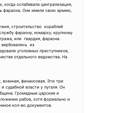
х, когда ослабевала централизация,
ь фараона. Они имели свою армию,
ужия, строительство кораблей
службу фараону, номарху, крупному
тража, или гвардия, фараона.
 вербовались из
едовали уголовных преступников,
честве отдельного ведомства. На
, военная, финансовая. Эти три
и судебной власти у лугаля. Он
община. Громадные царские и
ложении рабов, хотя формально и
омное кол-во документов.