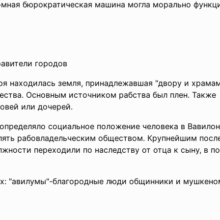
омная бюрократическая машина могла морально функц
равители городов
я находилась земля, принадлежавшая "двору и храмам
тва. Основным источником рабства был плен. Также 
овей или дочерей.
определяло социальное положение человека в Вавилоне
лять рабовладельческим
обществом. Крупнейшим после
жности переходили по наследству от отца к сыну, в п
х: "авилумы"-благородные люди общинники и мушкеном