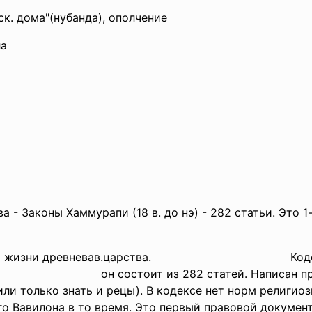
. дома"(нубанда), ополчение
ла
а - Законы Хаммурапи (18 в. до нэ) - 282 статьи. Это 
ой жизни древневав.царства.
Кодекс был с
 н.э.,
он состоит из 282 статей. Написан прозо
или только знать и рецы). В кодексе нет норм религио
евнего Вавилона в то время. Это первый правовой