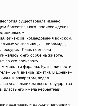
 деспотия существовала именно
лицом божественного происхождения,
В официальном
ия, финансов, командования войском,
ссальные усыпальницы – пирамиды,
е ресурсы. Лишь немногие
ижались к его особе на животе,
нт по его произволу
том милости фараона. Культ личности
телем был визирь (джати). В Древнем
вничьим аппаратом, ведал
ался «начальником всего государства
а. Власть его имела необъятный
ление возглавляли царские чиновники