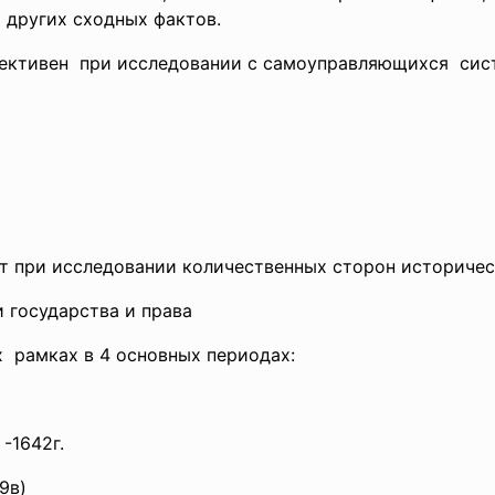
 других сходных фактов.
ективен при исследовании с
самоуправляющихся сист
)
ют при исследовании количественных сторон историчес
 государства и права
х рамках в 4 основных периодах:
 -1642г.
9в)