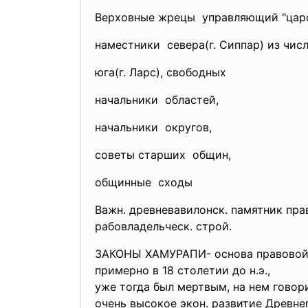
Верховные жрецы управляющий "царск
наместники севера(г. Сиппар) из чис
юга(г. Ларс), свободных
начальники областей,
начальники округов,
советы старших общин,
общинные сходы
Важн. древневавилонск. памятник прав
рабовладельческ. строй.
ЗАКОНЫ ХАМУРАПИ- основа правов
примерно в 18 столетии до
уже тогда был мертвым, на нем говор
очень высокое экон. развитие Др