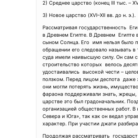
2) Среднее царство (конец III тыс. – XVII
3) Новое царство (XVI–XII вв. до н. э.).
Рассматривая
государственность Еги
в Древнем Египте. В Древнем Египте 
сыном Солнца. Его имя нельзя было 
обращении его следовало
называть в
суда имели наивысшую силу. Он сам 
строительство которых велось десят
удостаивались высокой чести – цело
ползком. Перед лицом деспота даже 
они могли потерять жизнь, имущество
фараона поддерживали знать, жрецы,
царстве это был градоначальник. Поз
организацией общественных работ. В 
Севера и Юга», так как он ведал упр
характер. При участии джати разбир
Продолжая рассматривать государст