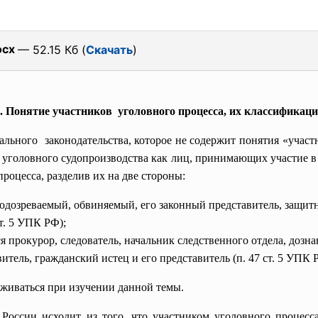
ocx
— 52.15 Кб (
Скачать
)
. Понятие участников уголовного процесса, их классификац
ального законодательства, которое не содержит понятия «учас
ов уголовного судопроизводства как лиц, принимающих участие
роцесса, разделив их на две стороны:
подозреваемый, обвиняемый, его законный представитель, защит
ст. 5 УПК РФ);
я прокурор, следователь, начальник следственного отдела, дозн
итель, гражданский истец и его представитель (п. 47 ст. 5 УПК 
живаться при изучении данной темы.
 России исходит из того, что участником уголовного процес