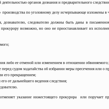
й деятельностью органов дознания и предварительного следствия
 производства по уголовному делу исчерпывающе изложены в ч.
я, дознавателю, следователю должны быть даны в письменно
рокурору возможно, но оно не приостанавливает их исполнен
мого;
ния либо ее отменой или изменением в отношении обвиняемого;
ие перед судом ходатайства об избрании меры пресечения или о 
ли его прекращением;
 его от дальнейшего ведения следствия;
едователю.
отменяет указание нижестоящего прокурора или поручает про