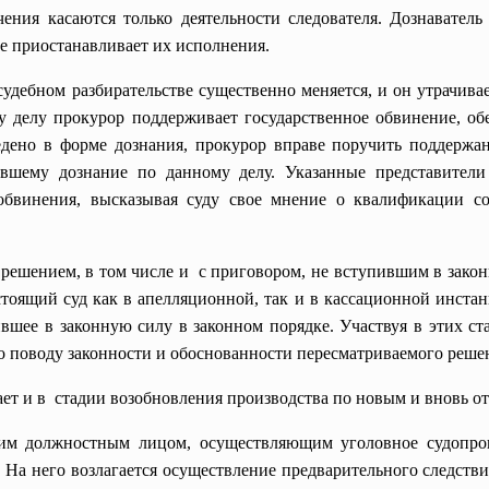
чения касаются только деятельности следователя. Дознавател
е приостанавливает их исполнения.
судебном разбирательстве существенно
меняется, и он утрачив
у делу прокурор поддерживает государственное обвинение, обе
едено в форме дознания, прокурор вправе поручить поддержан
ившему дознание по данному делу. Указанные представители
обвинения, высказывая суду свое мнение о квалификации с
 решением, в том числе и с приговором, не вступившим в закон
тоящий суд как в апелляционной, так и в кассационной инстан
ившее в законную силу в законном порядке. Участвуя в этих ст
о поводу законности и обоснованности пересматриваемого реше
т и в стадии возобновления производства по новым и вновь о
м должностным лицом, осуществляющим уголовное судопроизв
РФ). На него возлагается осуществление предварительного следст