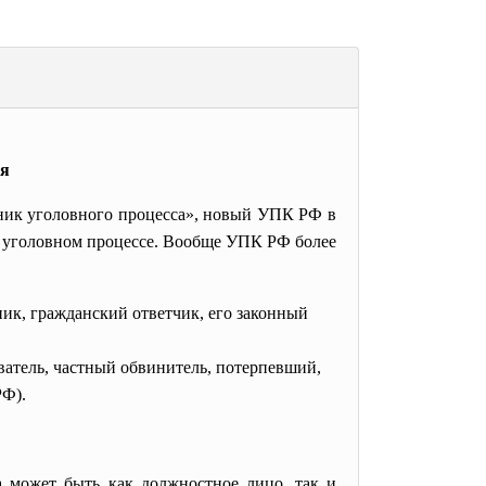
ия
тник уголовного процесса», новый УПК РФ в
 в уголовном процессе. Вообще УПК РФ более
ник, гражданский ответчик, его законный
аватель, частный обвинитель, потерпевший,
РФ).
са может быть как должностное лицо, так и