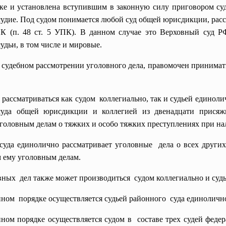
ке и установлена вступившим в законную силу приговором суд
осудие. Под судом понимается любой суд общей юрисдикции, рас
 (п. 48 ст. 5 УПК). В данном случае это Верховный суд Р
удьи, в том числе и мировые.
и судебном рассмотрении уголовного дела, правомочен принимать 
 рассматриваться как
судом коллегиально, так и судьей единол
суда общей юрисдикции и коллегией из двенадцати присяжн
головным делам о тяжких и особо тяжких преступлениях при на
суда единолично рассматривает уголовные дела о всех других
м ему уголовным делам.
ных дел также может производиться судом коллегиально и суд
ом порядке осуществляется судьей районного суда единолично 
ом порядке осуществляется судом в составе трех судей федера