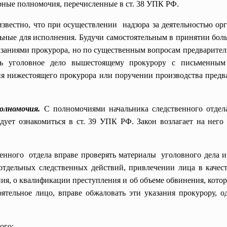
ные полномочия, перечисленные в ст. 38 УПК РФ.
вестно, что при осуществлении надзора за деятельностью орг
льные для исполнения. Будучи самостоятельным в принятии бол
казаниями прокурора, но по существенным вопросам предваритель
ть уголовное дело вышестоящему прокурору с письменным
я нижестоящего прокурора или поручении производства предв
полномочия.
С полномочиями начальника следственного отдел
едует ознакомиться в ст. 39 УПК РФ. Закон возлагает на него
венного отдела вправе проверять материалы уголовного дела и
 отдельных следственных действий, привлечении лица в качес
ия, о квалификации преступления и об объеме обвинения, кото
оятельное лицо, вправе обжаловать эти указания прокурору,
ого;