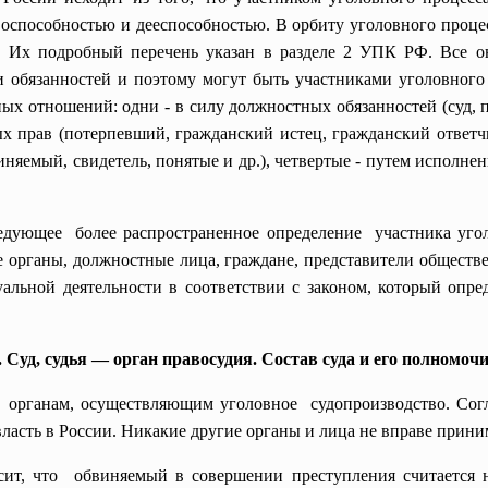
оспособностью и дееспособностью. В орбиту уголовного процесс
. Их подробный перечень указан в разделе 2 УПК РФ. Все о
и обязанностей и поэтому могут быть участниками уголовного
х отношений: одни - в силу должностных обязанностей (суд, пр
х прав (потерпевший, гражданский истец, гражданский ответчи
няемый, свидетель, понятые и др.), четвертые - путем исполне
ледующее более распространенное определение участника уго
е органы, должностные лица, граждане, представители обществ
льной деятельности в соответствии с законом, который опре
. Суд, судья — орган правосудия. Состав суда и его полномоч
м органам, осуществляющим уголовное судопроизводство. Согл
ласть в России. Никакие другие органы и лица не вправе прини
ит, что обвиняемый в совершении преступления считается н