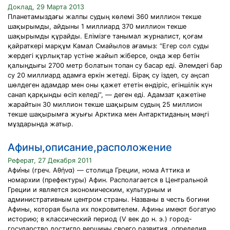
Доклад, 29 Марта 2013
Планетамыздағы жалпы судың көлемi 360 миллион текше
шақырымды, айдыны 1 миллиард 370 миллион текше
шақырымды құрайды. Елiмiзге танымал журналист, қоғам
қайраткерi марқұм Камал Смайылов ағамыз: “Егер сол суды
жердегi құрлықтар үстiне жайып жiберсе, онда жер бетiн
қалыңдығы 2700 метр болатын топан су басар едi. Әлемдегi бар
су 20 миллиард адамға еркiн жетедi. Бiрақ су iздеп, су аңсап
шөлдеген адамдар мен оны қажет ететiн өндiрiс, егiншiлiк күн
санап қарқынды өсiп келедi”, — деген едi. Адамзат қажетiне
жарайтын 30 миллион текше шақырым судың 25 миллион
текше шақырымға жуығы Арктика мен Антарктиданың мәңгi
мұздарында жатыр.
Афины,описание,расположение
Реферат, 27 Декабря 2011
Афи́ны (греч. Αθήνα) — столица Греции, нома Аттика и
номархии (префектуры) Афин. Располагается в Центральной
Греции и является экономическим, культурным и
административным центром страны. Названы в честь богини
Афины, которая была их покровителем. Афины имеют богатую
историю; в классический период (V век до н. э.) город-
государство достигло вершины своего развития, определив