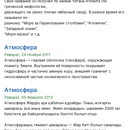
Свое название он получил по имени титана Атланта (по
греческой мифологии,
держащего на своих плечах небесный свод). В разное время его
называли по-
разному: "Море за Геракловыми столбами", "Атлантик",
"Западный океан",
"Море мрака" и т.д.
Атмосфера
Реферат, 24 Ноября 2011
Атмосфера — газовая оболочка (геосфера), окружающая
планету Земля. Внутренняя её поверхность покрывает
гидросферу и частично земную кору, внешняя граничит с
околоземной частью космического пространства.
Атмосфера
Реферат, 05 Февраля 2013
Атмосфера Жердің ауа қабатын құрайды. Оның жоғарғы
шекарасы аса анық емес. Жеке иондардын. шамамен 2000 км
биіктікте де байқалатындығы белгілі болып отыр.
Атмосфераның төменгі шекарасы — Жер беті болып саналады.