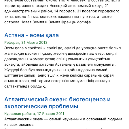
население составляет около 1 млн. человек. В состав области
территориально входит Ненецкий автономный округ, 21
административный район, 14 городов, 31 поселок городского
типа, около 4 тыс. сельских населенных пунктов, а также
острова Новая Земля и Земля Франца-Иосифа.
Астана - әсем қала
Реферат, 31 Марта 2013
Әсем қала мерейтойы ерлігі де, өрлігі де ұрпаққа өнеге болып
жалғасқан қасиетті қазақ жерінің шежіресін паш етер, көңілі
дархан,жаны жомарт қазақ елінің ұлылығын ұлықтайтын
асқақта, айбынды ажарлы Астананың қазақ елі монументы.
Жүздері бал-бұл жанып,қуанышы қойнындарына симай,
шаттанған халық, Бейбітшілік және келісім сарайына қарай
ағылып қазақ елі тарихи ескерткіш монументінің ашылуы
салтанатында болдық.
Атлантический океан: биогеоценоз и
экологические проблемы
Курсовая работа, 17 Января 2011
Атлантический океан — самый изученный и освоенный людьми
из всех океанов.