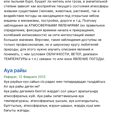
или пыльная буря, бушует ли метель или гроза, в значительной
степени зависит как восприятие текущего состояния атмосферы
живыми существами (человек, животные, растения), так и
воздействие погоды на находящиеся под открытым небом
машины и механизмы, постройки, дороги и т.д. Поэтому
наблюдения за АТМОСФЕРНЫМИ ЯВЛЕНИЯМИ (их правильное
определение, фиксация времени начала и прекращения,
колебаний интенсивности) на сети метеостанций имеют
большое значение. Впрочем, такие наблюдения доступны не
только профессионалам, но и широкому кругу любителей
природы; для этого нужно изучить описания явлений и
понимать, с чем (условия ОБЛАЧНОСТИ, ВЕТЕР, диапазон
ТЕМПЕРАТУРЫ и т.п.) связано то или иное ЯВЛЕНИЕ ПОГОДЫ.
Ауа райы
Реферат, 12 Февраля 2013
Ауа рауйын күн сайын сiз радио мен теледидардан тыңдайсыз.
Ал ауа райы деген не?
Ауа райы дегенiмiз белгiлi жердегi сол уақыт аралығында
атмосфералық күйi. Ауа райы сипаттамасына ауа
температурасы, атмосфералық қысым, ауа ылғалдылығы,
бұлттылық, атмосфералық жауын-шашын, жердiң күшi мен
бағыты жатады.