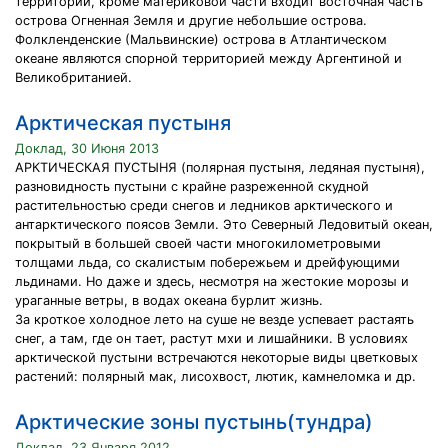
территории, кроме материковой части входит восточная часть
острова Огненная Земля и другие небольшие острова.
Фолкленденские (Мальвинские) острова в Атлантическом
океане являются спорной территорией между Аргентиной и
Великобританией.
Арктическая пустыня
Доклад, 30 Июня 2013
АРКТИЧЕСКАЯ ПУСТЫНЯ (полярная пустыня, ледяная пустыня),
разновидность пустыни с крайне разреженной скудной
растительностью среди снегов и ледников арктического и
антарктического поясов Земли. Это Северный Ледовитый океан,
покрытый в большей своей части многокилометровыми
толщами льда, со скалистым побережьем и дрейфующими
льдинами. Но даже и здесь, несмотря на жестокие морозы и
ураганные ветры, в водах океана бурлит жизнь.
За кроткое холодное лето на суше не везде успевает растаять
снег, а там, где он тает, растут мхи и лишайники. В условиях
арктической пустыни встречаются некоторые виды цветковых
растений: полярный мак, лисохвост, лютик, камнеломка и др.
Арктические зоны пустынь(тундра)
Доклад, 23 Января 2012