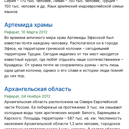
Сирия - 170 тыс. человек, Ливан - 150 тыс. человек, Турция -
150 тыс. человек и др. Язык армянский индоевропейской семьи
языков.
Артемида храмы
Реферат, 10 Марта 2012
Во времена античного мира храм Артемиды Эфесской был
известен почти каждому человеку. Располагался он в городе
Эфесе, на территории греческой колонии – сегодняшней
территории Турции. Сегодня недалеко от тех мест находится
известный курорт, где любят отдыхать наши соотечественники –
Кушадасы. От храма почти не сохранились руины – есть лишь
одна целая колонна, однако о его славе и истории люди помнят
до сих пор.
Архангельская область
Реферат, 04 Ноября 2012
Архангельская область расположена на Севере Европейской
части России. Ее побережье на протяжении 3 тыс. км омывают
холодные воды трех арктических морей: Белого, Баренцева и
Карского. Площадь территории – 587 тыс. кв. км. Численность
населения Архангельской области 1,3 млн человек, городское