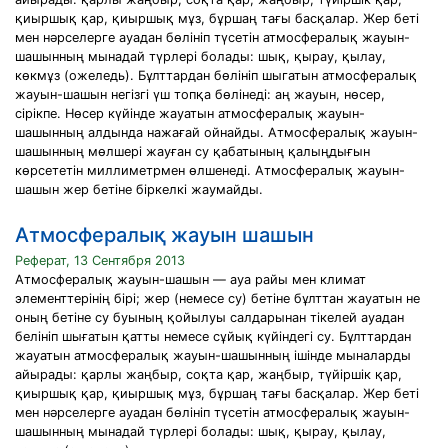
қиыршық қар, қиыршық мұз, бұршаң тағы басқалар. Жер беті
мен нәрселерге ауадан бөлініп түсетін атмосфералық жауын-
шашынның мынадай түрлері болады: шық, қырау, қылау,
көкмұз (ожеледь). Бұлттардан бөлініп шыгатын атмосфералық
жауын-шашын негізгі үш топқа бөлінеді: аң жауын, нөсер,
сірікпе. Нөсер күйінде жауатын атмосфералық жауын-
шашынның алдында нажағай ойнайды. Атмосфералық жауын-
шашынның мөлшері жауған су қабатының қалыңдығын
көрсететін миллиметрмен өлшенеді. Атмосфералық жауын-
шашын жер бетіне біркелкі жаумайды.
Атмосфералық жауын шашын
Реферат, 13 Сентября 2013
Атмосфералық жауын-шашын — ауа райы мен климат
элементтерінің бірі; жер (немесе су) бетіне бұлттан жауатын не
оның бетіне су буының қойылуы салдарынан тікелей ауадан
белініп шығатын қатты немесе сұйық күйіндегі су. Бұлттардан
жауатын атмосфералық жауын-шашынның ішінде мыналарды
айырады: қарлы жаңбыр, соқта қар, жаңбыр, түйіршік қар,
қиыршық қар, қиыршық мұз, бұршаң тағы басқалар. Жер беті
мен нәрселерге ауадан бөлініп түсетін атмосфералық жауын-
шашынның мынадай түрлері болады: шық, қырау, қылау,