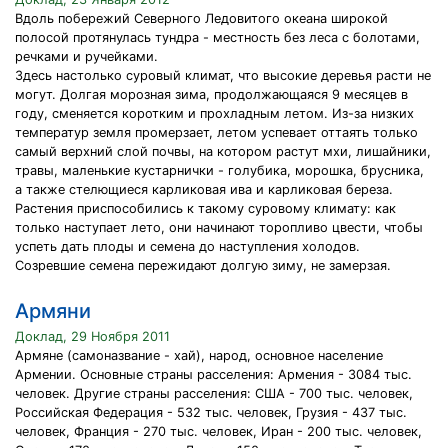
Вдоль побережий Северного Ледовитого океана широкой
полосой протянулась тундра - местность без леса с болотами,
речками и ручейками.
Здесь настолько суровый климат, что высокие деревья расти не
могут. Долгая морозная зима, продолжающаяся 9 месяцев в
году, сменяется коротким и прохладным летом. Из-за низких
температур земля промерзает, летом успевает оттаять только
самый верхний слой почвы, на котором растут мхи, лишайники,
травы, маленькие кустарнички - голубика, морошка, брусника,
а также стелющиеся карликовая ива и карликовая береза.
Растения приспособились к такому суровому климату: как
только наступает лето, они начинают торопливо цвести, чтобы
успеть дать плоды и семена до наступления холодов.
Созревшие семена пережидают долгую зиму, не замерзая.
Армяни
Доклад, 29 Ноября 2011
Армяне (самоназвание - хай), народ, основное население
Армении. Основные страны расселения: Армения - 3084 тыс.
человек. Другие страны расселения: США - 700 тыс. человек,
Российская Федерация - 532 тыс. человек, Грузия - 437 тыс.
человек, Франция - 270 тыс. человек, Иран - 200 тыс. человек,