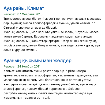
Ауа райы. Климат
Реферат, 07 Февраля 2013
Тропосфера ауасы бiртектi еместiгiнен әр түрлi ауалық массалар
бар. Ауалық масса тропосферадағы ауаның үлкен көлемi, ол
бiртектi және қозғалысы да бiрдей.
Ауалық массаның мөлшерi өте үлкен. Мысалы, 1 ауалық масса
толығымен барлық Европаның ауданын жауып қала алады.
Ауалық массаның қасиеттерi әртүрлi. Олар жылы және суық,
түссiз және шаңданған болуы мүмкiн, ылғалды және құрғақ ауа
алып жүруi де мүмкiн.
Ауаның қысымы мен желдер
Реферат, 24 Ноября 2011
Климат қалыптастырушы факторлар бір-бірімен өзара
әрекеттесе отырып, атмосфералық қысымның таралуына, ауа
массаларының сипаты мен бағытына және соғатын үстем
желдерге ықпал етеді. Қазақстанның ұлан-байтақ аумағында
атмосфералық қысым бірдей таралмаған. Әсіресе
республиканың жазық бөлігі мен таулы аймактарында ауа
қысымының таралуы әр түрлі.