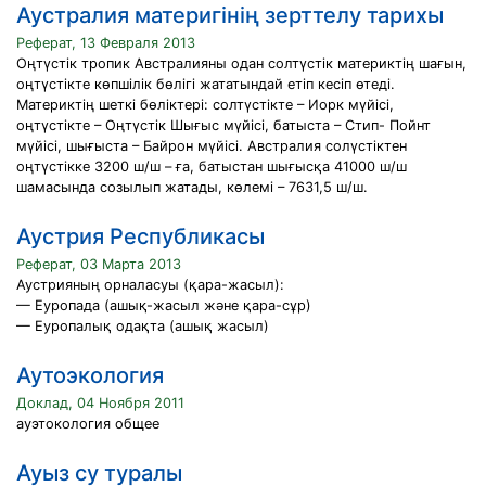
Аустралия материгінің зерттелу тарихы
Реферат, 13 Февраля 2013
Оңтүстік тропик Австралияны одан солтүстік материктің шағын,
оңтүстікте көпшілік бөлігі жататындай етіп кесіп өтеді.
Материктің шеткі бөліктері: солтүстікте – Иорк мүйісі,
оңтүстікте – Оңтүстік Шығыс мүйісі, батыста – Стип- Пойнт
мүйісі, шығыста – Байрон мүйісі. Австралия солүстіктен
оңтүстікке 3200 ш/ш – ға, батыстан шығысқа 41000 ш/ш
шамасында созылып жатады, көлемі – 7631,5 ш/ш.
Аустрия Республикасы
Реферат, 03 Марта 2013
Аустрияның орналасуы (қара-жасыл):
— Еуропада (ашық-жасыл және қара-сұр)
— Еуропалық одақта (ашық жасыл)
Аутоэкология
Доклад, 04 Ноября 2011
ауэтокология общее
Ауыз су туралы