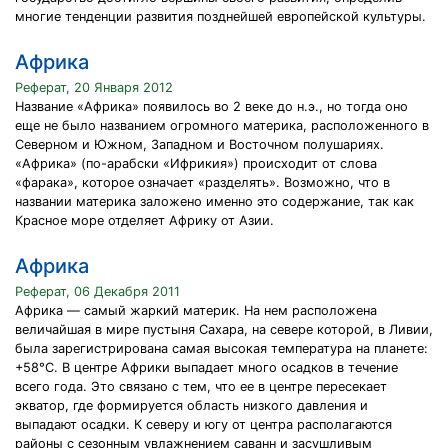
многие тенденции развития позднейшей европейской культуры.
Африка
Реферат, 20 Января 2012
Название «Африка» появилось во 2 веке до н.э., но тогда оно
еще не было названием огромного материка, расположенного в
Северном и Южном, Западном и Восточном полушариях.
«Африка» (по-арабски «Ифрикия») происходит от слова
«фарака», которое означает «разделять». Возможно, что в
названии материка заложено именно это содержание, так как
Красное море отделяет Африку от Азии.
Африка
Реферат, 06 Декабря 2011
Африка — самый жаркий материк. На нем расположена
величайшая в мире пустыня Сахара, на севере которой, в Ливии,
была зарегистрирована самая высокая температура на планете:
+58°С. В центре Африки выпадает много осадков в течение
всего года. Это связано с тем, что ее в центре пересекает
экватор, где формируется область низкого давления и
выпадают осадки. К северу и югу от центра располагаются
районы с сезонным увлажнением саванн и засушливым