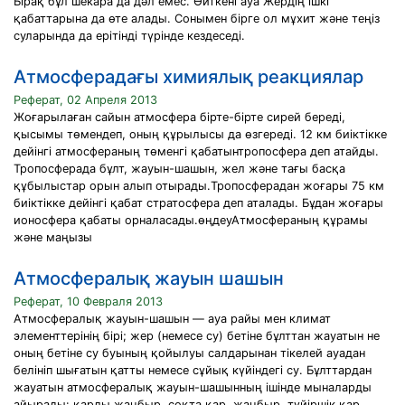
Бірақ бұл шекара да дәл емес. Өйткені ауа Жердің ішкі
қабаттарына да өте алады. Сонымен бірге ол мұхит және теңіз
суларында да ерітінді түрінде кездеседі.
Атмосферадағы химиялық реакциялар
Реферат, 02 Апреля 2013
Жоғарылаған сайын атмосфера бірте-бірте сирей береді,
қысымы төмендеп, оның құрылысы да өзгереді. 12 км биіктікке
дейінгі атмосфераның төменгі қабатынтропосфера деп атайды.
Тропосферада бұлт, жауын-шашын, жел және тағы басқа
құбылыстар орын алып отырады.Тропосферадан жоғары 75 км
биіктікке дейінгі қабат стратосфера деп аталады. Бұдан жоғары
ионосфера қабаты орналасады.өңдеуАтмосфераның құрамы
және маңызы
Атмосфералық жауын шашын
Реферат, 10 Февраля 2013
Атмосфералық жауын-шашын — ауа райы мен климат
элементтерінің бірі; жер (немесе су) бетіне бұлттан жауатын не
оның бетіне су буының қойылуы салдарынан тікелей ауадан
белініп шығатын қатты немесе сұйық күйіндегі су. Бұлттардан
жауатын атмосфералық жауын-шашынның ішінде мыналарды
айырады: қарлы жаңбыр, соқта қар, жаңбыр, түйіршік қар,