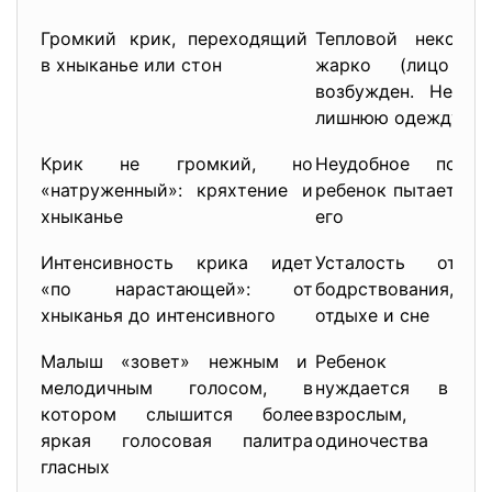
Громкий крик, переходящий
Тепловой некомфо
в хныканье или стон
жарко (лицо кр
возбужден. Необх
лишнюю одежду, пе
Крик не громкий, но
Неудобное полож
«натруженный»: кряхтение и
ребенок пытается 
хныканье
его
Интенсивность крика идет
Усталость от д
«по нарастающей»: от
бодрствования, по
хныканья до интенсивного
отдыхе и сне
Малыш «зовет» нежным и
Ребенок
мелодичным голосом, в
нуждается в о
котором слышится более
взрослым, у
яркая голосовая палитра
одиночества
гласных