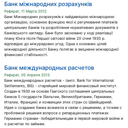
Банк міжнародних розрахунків
Реферат, 11 Марта 2012
Банк Міжнародних розрахунків є найдавнішою міжнародною
організацією, основною функцією якої є регулювання платежів
центральних банків та розроблення нормативних документів з
банківського нагляду. Банк було засновано у ході реалізації
плану Юнга після Першої світової війни 20 січня 1930 р.
відповідно до міжурядових угод. Одна з основних цілей
міжнародної діяльності Банку полягає в зміцненні міжнародної
фінансової стабільності.
Банк международных расчетов
Реферат, 05 Апреля 2013
Банк международных расчетов - (англ. Bank for International
Settlements, BIS) - старейший мировой финансовый институт.
Создан в 1930 на основе Гаагского соглашения центральных
банков 5 государств (Бельгии, Великобритании, Германии,
Италии, Франции) и конвенции этих стран со Швейцарией.
Идея о создании банка возникла в связи с решением, а точнее с
проблемой решения вопроса о репарационных платежах
Германии странам- победительницам в первой мировой войне и
о расчетах по займам.