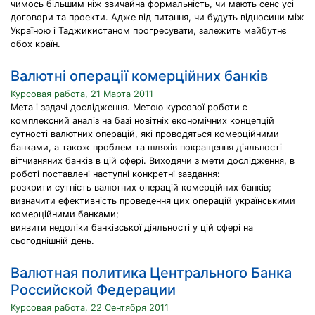
чимось більшим ніж звичайна формальність, чи мають сенс усі
договори та проекти. Адже від питання, чи будуть відносини між
Україною і Таджикистаном прогресувати, залежить майбутнє
обох країн.
Валютні операції комерційних банків
Курсовая работа, 21 Марта 2011
Мета і задачі дослідження. Метою курсової роботи є
комплексний аналіз на базі новітніх економічних концепцій
сутності валютних операцій, які проводяться комерційними
банками, а також проблем та шляхів покращення діяльності
вітчизняних банків в цій сфері. Виходячи з мети дослідження, в
роботі поставлені наступні конкретні завдання:
розкрити сутність валютних операцій комерційних банків;
визначити ефективність проведення цих операцій українськими
комерційними банками;
виявити недоліки банківської діяльності у цій сфері на
сьогоднішній день.
Валютная политика Центрального Банка
Российской Федерации
Курсовая работа, 22 Сентября 2011