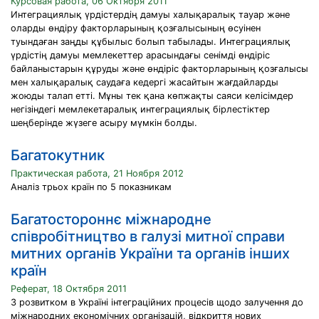
Курсовая работа, 06 Октября 2011
Интеграциялық үрдістердің дамуы халықаралық тауар және
оларды өндіру факторларының қозғалысының өсуінен
туындаған заңды құбылыс болып табылады. Интеграциялық
үрдістің дамуы мемлекеттер арасындағы сенімді өндіріс
байланыстарын құруды және өндіріс факторларының қозғалысы
мен халықаралық саудаға кедергі жасайтын жағдайларды
жоюды талап етті. Мұны тек қана көпжақты саяси келісімдер
негізіндегі мемлекетаралық интеграциялық бірлестіктер
шеңберінде жүзеге асыру мүмкін болды.
Багатокутник
Практическая работа, 21 Ноября 2012
Аналіз трьох країн по 5 показникам
Багатостороннє міжнародне
співробітництво в галузі митної справи
митних органів України та органів інших
країн
Реферат, 18 Октября 2011
З розвитком в Україні інтеграційних процесів щодо залучення до
міжнародних економічних організацій, відкриття нових