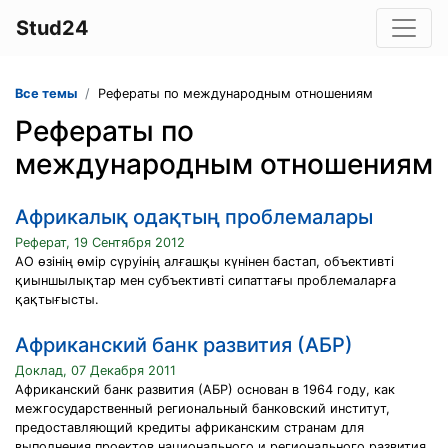
Stud24
Все темы
Рефераты по международным отношениям
Рефераты по
международным отношениям
Африкалық одақтың проблемалары
Реферат, 19 Сентября 2012
АО өзінің өмір сүруінің алғашқы күнінен бастап, объективті
қиыншылықтар мен субъективті сипаттағы проблемаларға
қақтығысты.
Африканский банк развития (АБР)
Доклад, 07 Декабря 2011
Африканский банк развития (АБР) основан в 1964 году, как
межгосударственный региональный банковский институт,
предоставляющий кредиты африканским странам для
выполнения проектов национального и регионального развития