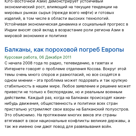
Юго-Восточной Азии) демонстрирует устойчивый
экономический рост, влияющий на текущие тенденции на
мировых рынках сырья (прежде всего нефти) и готовых
изделий, в том числе в области высоких технологий.
Устойчивая экономическая динамика и социальный прогресс в
Индии вносят свой вклад в возрастание роли региона Азии в
мировой экономике и политике
Балканы, как пороховой погреб Европы
Курсовая работа, 06 Декабря 2011
С начала 2008 года по радио, телевидению, в газетах и
Интернете говорят о проблеме отделения Косова. Вокруг этой
темы очень много споров и разногласий, но все сходятся в
одном мнении – эта проблема может подорвать и так хрупкую
стабильность в нашем мире. Любое заявление и решение может
привести не только к беспорядкам, но и реальным военным
действиям. Каждый раз, когда на Балканах происходят какие-
нибудь движения, общественность и политики всех стран
пристально устремляют свои взоры на Балканский полуостров.
Это объяснимо. На протяжении многих веков эти страны
втягивают в свои национальные конфликты великие державы, а
так же именно они дают повод для развязывания войн.