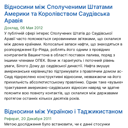
Відносини між Сполученими Штатами
Америки та Королівством Саудівська
Аравія
Доклад, 06 Мая 2012
У публічній сфері інтерес Сполучених Штатів до Саудівської
Аравії часто пояснюється сировинними зв'язками, що склалися
між двома країнами. Колосальні запаси нафти, що знаходяться в
розпорядженні Ер-Ріяда, роблять його одним з провідних
контрагентів Вашингтона в області поставок палива, поряд з
іншими членами ОПЕК. Вони ж гарантують і поточний рівень
уваги, Білого Дому до саудівської династії. Нафта змушує
американське керівництво підтримувати з правлячим домом ас-
Сауд підкреслено конструктивні відносини, незважаючи на його
прихильність абсолютистському правлінню. Однак таке «вузьке»
трактування американо-саудівських відносин навряд чи здатне
пояснити всю повноту контактів, що склалися між державами
протягом останніх кількох десятків років.
Відносини між Україною і Таджикистаном
Реферат, 20 Декабря 2011
Метою дослідження було встановити, чи є данні стосунки