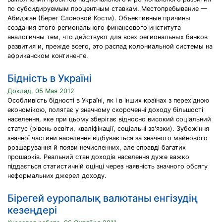
по субсидируемым процентным ставкам. Местопребывание —
Абиджан (Берег Слоновой Кости). Объективные причины
создания этого регионального финансового института
аналогичны тем, что действуют для всех региональных банков
развития и, прежде всего, это распад колониальной системы на
африканском континенте.
Бідність в Україні
Доклад, 05 Мая 2012
Особливість бідності в Україні, як і в інших країнах з перехідною
економікою, полягає у значному скороченні доходу більшості
населення, яке при цьому зберігає відносно високий соціальний
статус (рівень освіти, кваліфікації, соціальні зв'язки). Зубожіння
значної частини населення відбувається за значного майнового
розшарування й появи нечисленних, але справді багатих
прошарків. Реальний стан доходів населення дуже важко
піддається статистичній оцінці через наявність значного обсягу
неформальних джерел доходу.
Бірегей еуропалық валютаны енгізудің
кезеңдері