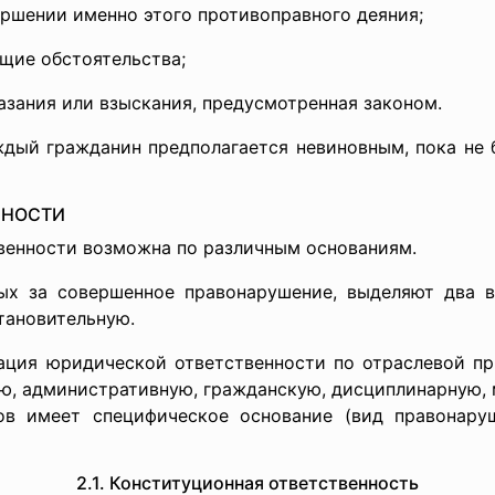
ршении именно этого противоправного деяния;
ие обстоятельства;
ания или взыскания, предусмотренная законом.
ый гражданин предполагается невиновным, пока не б
ННОСТИ
венности возможна по различным основаниям.
ых за совершенное правонарушение, выделяют два в
тановительную.
ация юридической ответственности по отраслевой п
ю, административную, гражданскую, дисциплинарную,
ов имеет специфическое основание (вид правонару
2.1. Конституционная ответственность