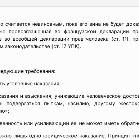
о считается невиновным, пока его вина не будет док
е провозглашенная во французской декларации пра
во всеобщей декларации прав человека (ст. 11), пр
м законодательстве (ст. 17 УПК).
ледующие требования:
ь уголовные наказания;
ния и взыскания, унижающие человеческое достоинс
н подвергаться пыткам, насилию, другому жесто
ию»;
енность или усиливающий ее, не может иметь обратн
о лишь одно юридическое наказание. Принцип «non 