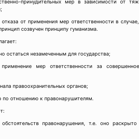
нно-принудительных мер в зависимости от тяжес
;
каза от применения мер ответственности в случае, 
принцип созвучен принципу гуманизма.
агает:
 остаться незамеченным для государства;
нение мер ответственности за совершенное п
ала правоохранительных органов;
по отношению к правонарушителям.
т:
оятельств правонарушения, т.е. оно раскрыто п