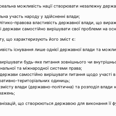
 реальна можливість нації створювати незалежну держа
ьна участь народу у здійсненні влади;
ітико-правова властивість державної влади, що виражає
аві держави самостійно вирішувати свої проблеми на ос
у, що характеризують його зміст є:
вість існування лише однієї державної влади та можли
вирішувати будь-яке питання зовнішнього чи внутрішнь
ональної та міжнародної системи права;
 держави самостійно вирішувати питання щодо участі в 
ративно-територіальних одиниць;
 змісту влади (державно-політична) та розподіл влади 
важень;
ганізацій, що створюються державою для виконання її ф