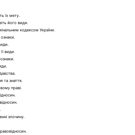
ь їх мету.
іть його види.
мінальним кодексом України.
 ознаки.
види.
її види.
 ознаки.
иди.
давства.
я та знаття.
овому праві.
ідносин.
відносин.
.
енні злочину.
правовідносин.