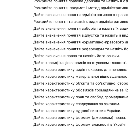
Розкрийте поняття правова держава та назвіть її оз
Розкрийте поняття, предмет і метод адміністративн
Дайте визначення поняття адміністративного правоп
Розкрийте поняття та вкажіть види адміністративно
Дайте визначення поняття виборів та назвіть їх види
Дайте визначення поняття відпустка та назвіть її ви
Дайте визначення поняття нормативно-правового ак
Дайте визначення поняття референдум та назвіть й
Дайте визначення права та назвіть його ознаки.
Дайте класифікацію злочинів за ступенем тяжкості.
Дайте характеристику видів покарань для неповнолі
Дайте характеристику матеріальної відповідальност
Дайте характеристику об'єкта та об'єктивної стор
Дайте характеристику обов’язків громадянина за Ко
Дайте характеристику прав та свобод громадянина 
Дайте характеристику спадкування за законом.
Дайте характеристику судової системи України.
Дайте характеристику формам (джерелам) права.
Дайте характеристику формам власності в Україні.