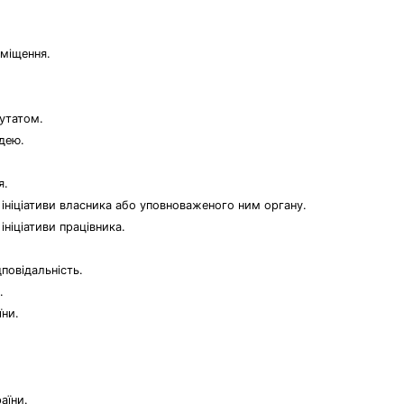
міщення.
путатом.
дею.
я.
 ініціативи власника або уповноваженого ним органу.
ініціативи працівника.
повідальність.
.
їни.
аїни.