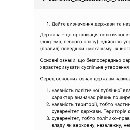
Дайте визначення держави та назв
Держава – це організація політичної 
(зокрема, певного класу), здійснює 
(правил) поведінки і механізму їхньо
Основні ознаки, що безпосередньо хар
характеризувати суспільне
утворення 
Серед основних ознак держави назив
наявність політичної публічної в
характер визначає рівень пошире
наявність території, тобто части
суверенітет держави. Територія
суверенітет, тобто політико-пр
владу як верховну, незалежну, не