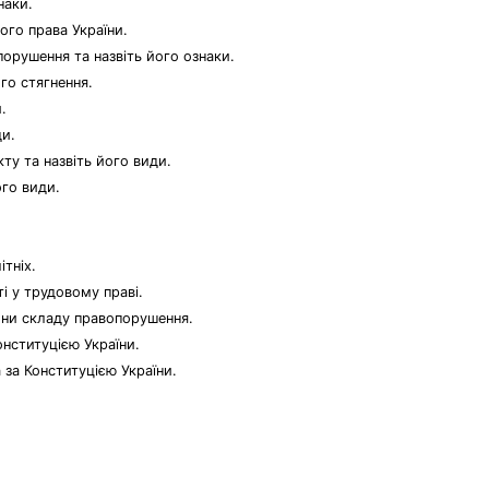
наки.
ого права України.
орушення та назвіть його ознаки.
го стягнення.
.
ди.
ту та назвіть його види.
ого види.
тніх.
і у трудовому праві.
они складу правопорушення.
нституцією України.
за Конституцією України.