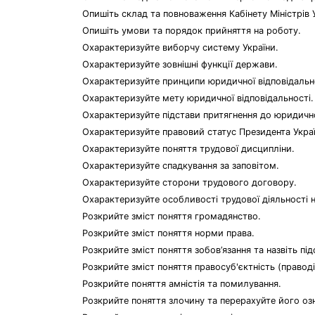
Опишіть склад та повноваження Кабінету Міністрів 
Опишіть умови та порядок прийняття на роботу.
Охарактеризуйте виборчу систему України.
Охарактеризуйте зовнішні функції держави.
Охарактеризуйте принципи юридичної відповідальн
Охарактеризуйте мету юридичної відповідальності.
Охарактеризуйте підстави притягнення до юридично
Охарактеризуйте правовий статус Президента Украї
Охарактеризуйте поняття трудової дисципліни.
Охарактеризуйте спадкування за заповітом.
Охарактеризуйте сторони трудового договору.
Охарактеризуйте особливості трудової діяльності н
Розкрийте зміст поняття громадянство.
Розкрийте зміст поняття норми права.
Розкрийте зміст поняття зобов’язання та назвіть пі
Розкрийте зміст поняття правосуб'єктність (праводі
Розкрийте поняття амністія та помилування.
Розкрийте поняття злочину та перерахуйте його оз