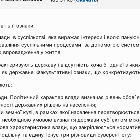
іть її ознаки.
влади в суспільстві, яка виражає інтереси і волю паную
управління суспільними процесами за допомогою систе
го впровадження у життя.
актеризують державу і відсутність хоча б однієї з яки
як державне. Факультативні ознаки, що конкретизують 
ають:
лади. Політичний характер влади визначає рівень обов`я
ності державних рішень на населення;
ни земної кулі, в рамках якої населення перетворюєтьс
 є необхідною умовою визнаття держави суб`єктом міжн
авова характеристика влади, що закріплюється нормат
подільну та єдину. Існує три різновиди суверенітету: