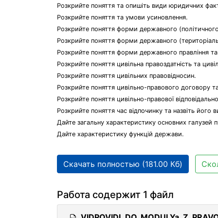
Розкрийте поняття та опишіть види юридичних факт
Розкрийте поняття та умови усиновлення.
Розкрийте поняття форми державного (політичного
Розкрийте поняття форми державного (територіальн
Розкрийте поняття форми державного правління та 
Розкрийте поняття цивільна правоздатність та цивіл
Розкрийте поняття цивільних правовідносин.
Розкрийте поняття цивільно-правового договору та
Розкрийте поняття цивільно-правової відповідальност
Розкрийте поняття час відпочинку та назвіть його в
Дайте загальну характеристику основних галузей п
Дайте характеристику функцій держави.
Скачать полностью (181.00 Кб)
Ско
Работа содержит 1 файл
VIDPOVIDI_DO_MODULYa_Z_PRAV