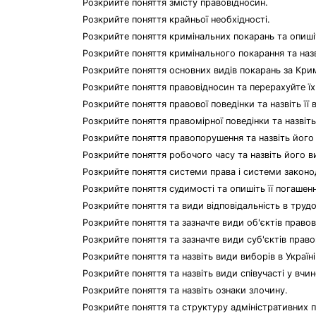
Розкрийте поняття змісту правовідносин.
Розкрийте поняття крайньої необхідності.
Розкрийте поняття кримінальних покарань та опишіт
Розкрийте поняття кримінального покарання та назв
Розкрийте поняття основних видів покарань за Кри
Розкрийте поняття правовідносин та перерахуйте їх
Розкрийте поняття правової поведінки та назвіть її 
Розкрийте поняття правомірної поведінки та назвіть 
Розкрийте поняття правопорушення та назвіть його
Розкрийте поняття робочого часу та назвіть його в
Розкрийте поняття системи права і системи законо
Розкрийте поняття судимості та опишіть її погашенн
Розкрийте поняття та види відповідальність в труд
Розкрийте поняття та зазначте види об'єктів правов
Розкрийте поняття та зазначте види суб'єктів право
Розкрийте поняття та назвіть види виборів в Україні
Розкрийте поняття та назвіть види співучасті у вчин
Розкрийте поняття та назвіть ознаки злочину.
Розкрийте поняття та структуру адміністративних 