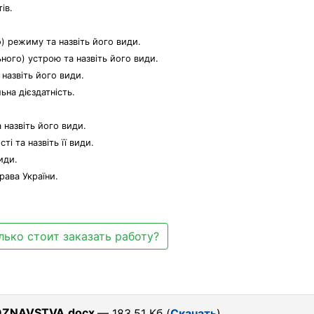
ів.
) режиму та назвіть його види.
ого) устрою та назвіть його види.
назвіть його види.
ьна дієздатність.
 назвіть його види.
і та назвіть її види.
иди.
рава України.
лько стоит заказать работу?
OZNAVSTVA.docx
— 183.51 Кб (
Скачать
)