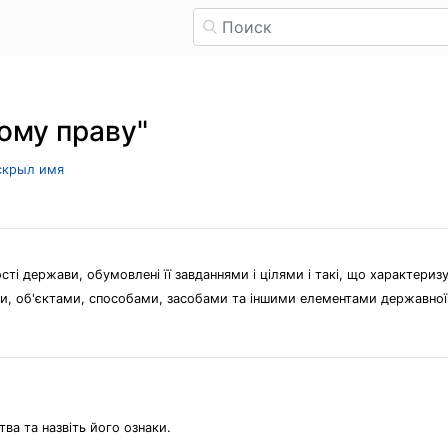
ому праву"
 скрыл имя
ті держави, обумовлені її завданнями і цілями і такі, що характеризу
ми, об'єктами, способами, засобами та іншими елементами державної 
ва та назвіть його ознаки.