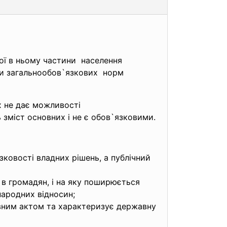
чої в ньому частини населення
ми
загальнообов`язкових норм
х не дає можливості
зміст основних і не є обов`язковими.
зковості владних рішень, а публічний
я в громадян, і на яку поширюється
ародних відносин;
ивним актом та характеризує державну