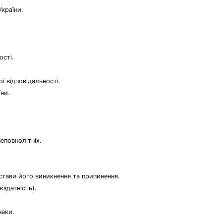
України.
ості.
ї відповідальності.
ни.
еповнолітніх.
дстави його виникнення та припинення.
єздатність).
наки.