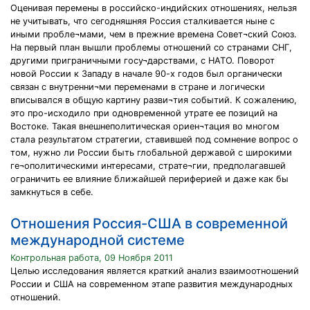
Оценивая перемены в российско-индийских отношениях, нельзя
не учитывать, что сегодняшняя Россия сталкивается ныне с
иными пробле¬мами, чем в прежние времена Совет¬ский Союз.
На первый план вышли проблемы отношений со странами СНГ,
другими приграничными госу¬дарствами, с НАТО. Поворот
новой России к Западу в начале 90-х годов был органически
связан с внутренни¬ми переменами в стране и логически
вписывался в общую картину разви¬тия событий. К сожалению,
это про-исходило при одновременной утрате ее позиций на
Востоке. Такая внешнеполитическая ориен¬тация во многом
стала результатом стратегии, ставившей под сомнение вопрос о
том, нужно ли России быть глобальной державой с широкими
ге¬ополитическими интересами, страте¬гии, предполагавшей
ограничить ее влияние ближайшей периферией и даже как бы
замкнуться в себе.
Отношения Россия-США в современной
международной системе
Контрольная работа, 09 Ноября 2011
Целью исследования является краткий анализ взаимоотношений
России и США на современном этапе развития международных
отношений.