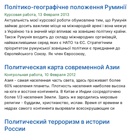
Політико-географічне положення Руминії
Курсовая работа, 13 Февраля 2013
Актуальність моєї курсової роботи обумовлена тим, що Румунія
займає досить важливе місце на міжнародній арені і вона межує
з Україною та в значній мірі впливає на зовнішню політику країни.
Також Румунія входить до складу міжнародних організацій,
найважливішими серед яких є НАТО та ЄС. Стратегічним
пріоритетом румунської зовнішньої політики є приєднання до
Європейського Союзу. Як член Євросоюзу,
Политическая карта современной Азии
Контрольная работа, 10 Февраля 2012
Азия - самая населенная часть света, здесь проживает более
60% населения планеты. Плотность населения наиболее высока
на юге и востоке континента. В Китае и Индии сосредоточено
более 1/3 населения Земли. Здесь же зародились мировые
религии - буддизм, христианство, ислам. Время от времени в
недрах самого континента вызревали всесокрушающие си
Политический терроризм в истории
России