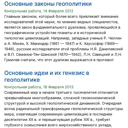
Основные законы геополитики
Контрольная работа, 14 Февраля 2012
Главным законом, который более всего привлекает внимание
исследователей этой науки, по мнению видных специалистов,
является закон фундаментального дуализма, проявляющийся в
географическом устройстве планеты и в исторической
типологии цивилизаций. Например, западные ученые Р. Челлен
и А. Мэхен, X. Макиндер (1861 — 1947) и К. Хаусхофер (1869—
1946), русские исследователи этой проблемы Н.Я. Данилевский
и В.П. Семенов-Тян-Шанский (1870—1942), П.Н. Савицкий и Л.Н.
Гумилев считали, что этот дуализм выражается в противоп
Основные идеи и их генезис в
геополитике
Контрольная работа, 18 Февраля 2013
Современный мир в начале третьего тысячелетия отличается
чрезвычайным многообразием, сложной геоэкономической
структурой и высокой геополитической динамикой. Очередная
волна радикальной трансформации геополитической структуры
мира, охватившая современную цивилизацию в последнем
десятилетии XX в. и перешагнувшая рубеж XXI в., требует
глубокого осмысления всего мирохозяйственного уклада,