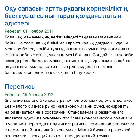
Оқу сапасын арттырудағы көрнекіліктің
бастауыш сыныптарда қолданылатын
әдістері
Реферат, 01 Ноября 2011
Болашақ маманның ең негізгі міндеті таңдаған мамандығы
бойынша теориялық білімі мен практикалық дағдысын ұдайы
меңгеру болса, кәсіби тұрғыдан қалыптасуына педагогикалық
іс- тәжірибе кезеңінің үлкен көмегі болады. Сондай іс- тәжірибе
кезеңдерінде бағдарламаның тақырыптық құрылымына сай сан
алуан шығармалар, көркеніліктерді пайдалана отырып,
балаларды ән әлеміне қызықтыра білу керек.
Перепись
Реферат, 16 Апреля 2012
Значение малого бизнеса в рыночной экономике, очень велико.
Без малого бизнеса рыночная экономика ни функционировать,
ни развиваться не в состоянии. Становление и развитие его
является одной из основных проблем экономической политики
в условиях перехода от административно-командной экономики
к нормальной рыночной экономике. Малый бизнес в рыночной
экономике – ведущий сектор, определяющий темпы