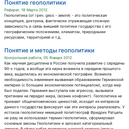
Понятие геополитики
Реферат, 18 Марта 2012
Геополитика (от греч. geos - земля) - это политическая
концепция, доктрина, фактически отражающая сложную
зависимость и связь внешней политики государства с его
географическим положением, климатом, природными
ресурсами, территорией и т.д.
Понятие и методы геополитики
Контрольная работа, 05 Января 2012
Как научная дисциплина в России получила развитие с середины
90-х годов, а вообще эта наука возникла в середине прошлого
века, выделилась из экономической географии. Возникла
необходимость изменения вызванная образованием Германской
империи (с большим экономическим потенциалом), когда мир
был поделен. Германия выступала как агрессор, вызывала
претензии на передел мира, (возник конфликт). Геополитика не
признает общечеловеческих ценностей, исходит из интересов
данного государства фиксирует как эти интересы реализовать. У
истоков геополитики немецкий политгеограф Фридрих Ратцель
ни разу не использовал термин геополитики, сформировал
основные законы Геополитики и заложил категориальный
аппарат. В сфере работ подвергся жесткой критике (ярлык