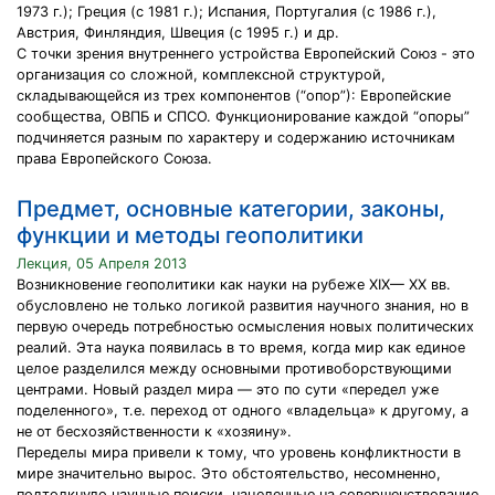
1973 г.); Греция (с 1981 г.); Испания, Португалия (с 1986 г.),
Австрия, Финляндия, Швеция (с 1995 г.) и др.
С точки зрения внутреннего устройства Европейский Союз - это
организация со сложной, комплексной структурой,
складывающейся из трех компонентов (“опор”): Европейские
сообщества, ОВПБ и СПСО. Функционирование каждой “опоры”
подчиняется разным по характеру и содержанию источникам
права Европейского Союза.
Предмет, основные категории, законы,
функции и методы геополитики
Лекция, 05 Апреля 2013
Возникновение геополитики как науки на рубеже XIX— XX вв.
обусловлено не только логикой развития научного знания, но в
первую очередь потребностью осмысления новых политических
реалий. Эта наука появилась в то время, когда мир как единое
целое разделился между основными противоборствующими
центрами. Новый раздел мира — это по сути «передел уже
поделенного», т.е. переход от одного «владельца» к другому, а
не от бесхозяйственности к «хозяину».
Переделы мира привели к тому, что уровень конфликтности в
мире значительно вырос. Это обстоятельство, несомненно,
подтолкнуло научные поиски, нацеленные на совершенствование