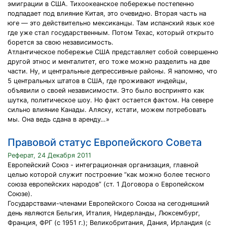
эмиграции в США. Тихоокеанское побережье постепенно
подпадает под влияние Китая, это очевидно. Вторая часть на
юге — это действительно мексиканцы. Там испанский язык кое
где уже стал государственным. Потом Техас, который открыто
борется за свою независимость.
Атлантическое побережье США представляет собой совершенно
другой этнос и менталитет, его тоже можно разделить на две
части. Ну, и центральные депрессивные районы. Я напомню, что
5 центральных штатов в США, где проживают индейцы,
объявили о своей независимости. Это было воспринято как
шутка, политическое шоу. Но факт остается фактом. На севере
сильно влияние Канады. Аляску, кстати, можем потребовать
мы. Она ведь сдана в аренду…»
Правовой статус Европейского Совета
Реферат, 24 Декабря 2011
Европейский Союз - интеграционная организация, главной
целью которой служит построение “как можно более тесного
союза европейских народов” (ст. 1 Договора о Европейском
Союзе).
Государствами-членами Европейского Союза на сегодняшний
день являются Бельгия, Италия, Нидерланды, Люксембург,
Франция, ФРГ (с 1951 г.); Великобритания, Дания, Ирландия (с