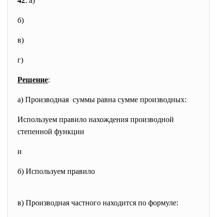
42
. а)
б)
в)
г)
Решение
:
а) Производная суммы равна сумме производных:
Используем правило нахождения производной
степенной функции
и
б) Используем правило
в) Производная частного находится по формуле: