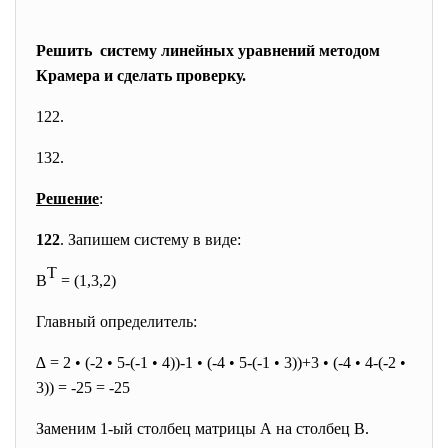
Решить систему линейных уравнений методом
Крамера и сделать проверку.
122.
132.
Решение
:
122
. Запишем систему в виде:
T
B
= (1,3,2)
Главный определитель:
∆ = 2 • (-2 • 5-(-1 • 4))-1 • (-4 • 5-(-1 • 3))+3 • (-4 • 4-(-2 •
3)) = -25 = -25
Заменим 1-ый столбец матрицы А на столбец В.