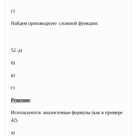
г)
Найдем производную сложной функции:
52. а)
б)
в)
г)
Решение
:
Используются аналогичные формулы (как в примере
42)
а)