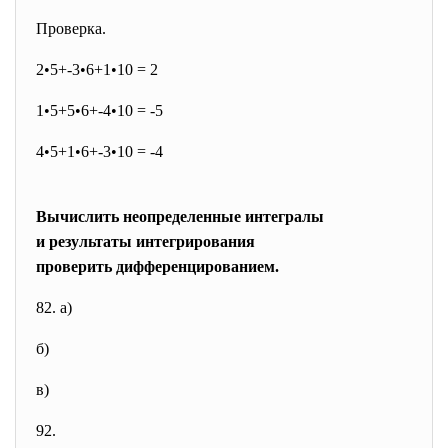
Проверка.
2•5+-3•6+1•10 = 2
1•5+5•6+-4•10 = -5
4•5+1•6+-3•10 = -4
Вычислить неопределенные интегралы
и результаты интегрирования
проверить дифференцированием.
82. а)
б)
в)
92.