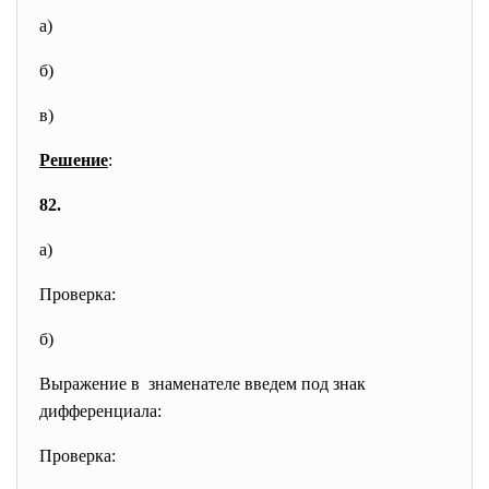
а)
б)
в)
Решение
:
82.
а)
Проверка:
б)
Выражение в знаменателе введем под знак
дифференциала:
Проверка: