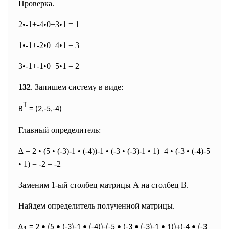
Проверка.
2•-1+-4•0+3•1 = 1
1•-1+-2•0+4•1 = 3
3•-1+-1•0+5•1 = 2
132
.
Запишем систему в виде:
T
B
= (2,-5,-4)
Главный определитель:
∆ = 2 • (5 • (-3)-1 • (-4))-1 • (-3 • (-3)-1 • 1)+4 • (-3 • (-4)-5
• 1) = -2 = -2
Заменим 1-ый столбец матрицы А на столбец В.
Найдем определитель полученной матрицы.
∆
= 2 • (5 • (-3)-1 • (-4))-(-5 • (-3 • (-3)-1 • 1))+(-4 • (-3