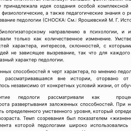
у принадлежала идея создания особой комплексной 
физиологические, а также педагогические знания о р
звание педологии (СНОСКА: См.: Ярошевский М. Г. Истор
биологизаторскому направлению в психологии, и 
ивали только как количественное изменение. Умств
стей характера, интересов, склонностей, с которым
юдей не зависящее вызревание, так что для каждого
азный характер педологии.
ных способностей я черт характера, по мнению педол
я, рассматривавшаяся вне истории, оторвано от
ось независимо от конкретных условий жизни, от обуч
итие педологи рассматривали как проце
трота развертывания заложенных способностей. При 
ть определенного умственного уровня, который опред
озраста. Темп созревания был показателем «жизне
иента которой педологами широко использовались