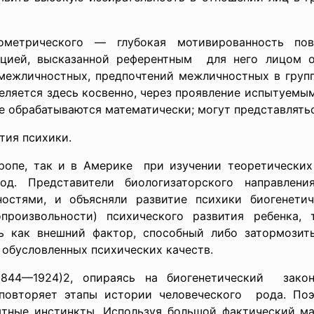
тометрического —
глубокая мотивированность пов
ицией, высказанной референтным для него лицом о
межличностных, предпочтений межличностных в групп
еляется здесь косвенно, через проявление испытуемым
е обрабатываются математически; могут представлятьс
тия психики.
Европе, так и в Америке при изучении теоретически
ход. Представители биологизаторского направлени
остями, и объясняли развитие психики биогенети
произвольности) психического развития ребенка, т
ь как внешний фактор, способный либо затормозить
 обусловленных психических качеств.
1844—1924)2, опираясь на биогенетический зако
 повторяет этапы истории
человеческого рода. По
ытные инстинкты. Используя большой фактический мат