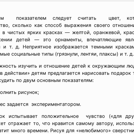
ким показателем следует считать цвет, кот
тво, сколько как способ выражения своего отноше
 в чистых ярких красках — желтой, оранжевой, крас
ении детей — это орнаменты, впечатляющие явл
и т. д. Неприятное изображается темными краска
е социальные типы (грязнули, лентяи, плаксы) и т. д.
жность изучить и отношение детей к окружающим люд
 действии» детям предлагается нарисовать подарок 
судить по двум основным показателям:
полнить
рисунок;
рес задается экспериментатором.
нок испытывает положительное чувство («для друг
т отражает то, что нравится самому автору, исполь
атит много времени. Рисуя для «нелюбимого» сверстн