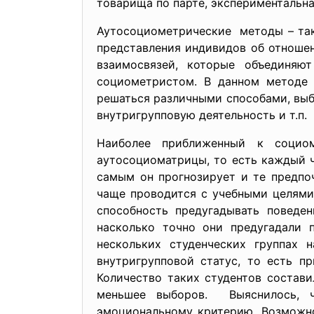
товарища по парте, экспериментальная
Аутосоциометрические методы – так
представления индивидов об отношен
взаимосвязей, которые объединяю
социометристом. В данном методе 
решаться различными способами, выбо
внутригрупповую деятельность и т.п.
Наиболее приближенный к социом
аутосоциоматрицы, то есть каждый ч
самым он прогнозирует и те предпоч
чаще проводится с учебными целями
способность предугадывать поведен
насколько точно они предугадали 
нескольких студенческих группах 
внутригрупповой статус, то есть п
Количество таких студентов состав
меньшее выборов. Выяснилось, ч
эмоциональному критерию. Возможно