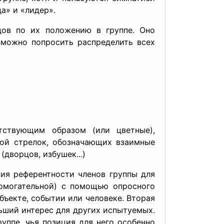
да» и «лидер».
ов по их положению в группе. Оно
 можно попросить распределить всех
тствующим образом (или цветные),
кой стрелок, обозначающих взаимные
дворцов, избушек...)
ия референтности членов группы для
помогательной) с помощью опросного
бъекте, событии или человеке. Вторая
льший интерес для других испытуемых.
уппе, чья позиция для него особенно