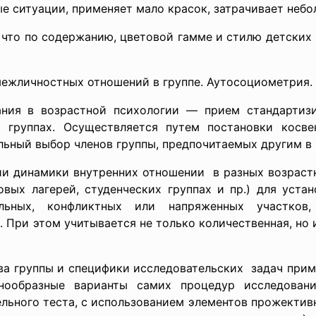
е ситуации, применяет мало красок, затрачивает небо
 что по содержанию, цветовой гамме и стилю детских
межличностных отношений в группе. Аутосоциометрия.
ния в возрастной психологии — прием стандартиз
группах. Осуществляется путем постановки косве
ьный выбор членов группы, предпочитаемых другим в 
ии динамики внутренних отношении в разных возраст
овых лагерей, студенческих группах и пр.) для уста
льных, конфликтных или напряженных участков,
 При этом учитывается не только количественная, но 
ва группы и специфики исследовательских задач при
нообразные варианты самих процедур исследовани
ельного теста, с использованием элементов прожектив