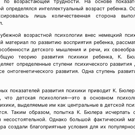
х по возрастающей трудности. На основе показат
ой определялся интеллектуальный возраст ребенка. 
сировалась лишь количественная сторона выпол
л.
убежной возрастной психологии внес немецкий псих
й материал по развитию восприятия ребенка, рассма
особенности детского мышления и речи, их своеобра
общую теорию развития психики ребенка, К. Бюл
еляет определенные ступени психического развития де
е онтогенетического развития. Одна ступень развит
ых показателей развития психики приводит К. Бюлера
т, что детская психология—это в основном психоло
ихики, выделяемые им как центральные в детской пси
тся. Таким образом, попытка К. Бюлера исчерпать
 несостоятельной. Однако большой фактический ма
ра создали благоприятные условия для их популярнос