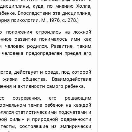
дисциплины, куда, по мнению Холла,
ебенке. Впоследствии эта дисциплина,
ия психологии. М., 1976, с. 278.)
их положения строились на ложной
енное развитие понималось ими как
и человек родился. Развитие, таким
 человека предопределен предел его
огов, действует и среда, под которой
 жизни общества. Взаимодействие
ения и активности самого ребенка.
сс созревания, его решающим
нормальном темпе ребенок на каждой
елялся статистическими подсчетами и
нной силы» и природной одаренности
 тесты, состоявшие из эмпирически