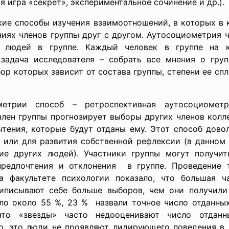
 игра «секрет», экспериментальное сочинение и др.).
ие способы изучения взаимоотношений, в которых в к
иях членов группы друг с другом. Аутосоциометрия ч
т людей в группе. Каждый человек в группе на 
задача исследователя – собрать все мнения о груп
р которых зависит от состава группы, степени ее сп
етрии способ – ретроспективная аутосоциометр
лен группы прогнозирует выборы других членов колл
тения, которые будут отданы ему. Этот способ дово
 или для развития собственной рефлексии (в данном
ие других людей). Участники группы могут получит
предпочтения и отклонения в группе. Проведение 
на факультете психологии показало, что большая ч
риписывают себе больше выборов, чем они получил
ило около 55 %, 23 % назвали точное число отданны
то «звезды» часто недооценивают число отданн
, это люди не проявляют лидирующего поведения в г