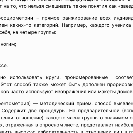
 на то, что нельзя смешивать такие понятия как «звез
осоциометрии – прямое ранжирование всех индивид
ием каких-то категорий. Например, каждого ученика
себя, на четыре группы:
ногим;
се.
но использовать круги, прономерованные соотве
 Этот способ также может быть дополнен прорисов
ков часто используют изображения или макеты домов (
ентометрия) — методический прием, способ выявлен
 Содержит две процедуры. На предварительной (вс
ценки, отношение) каждого члена группы о значимом о
х, отраженная в опросном листе, представляет наибо
вить высокую избирательность в отношении лиц в гр