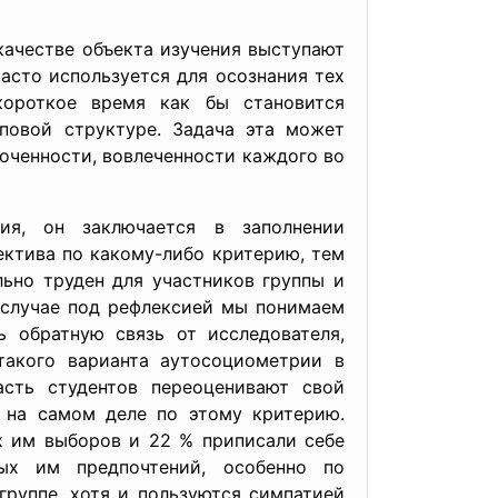
ачестве объекта изучения выступают
асто используется для осознания тех
короткое время как бы становится
повой структуре. Задача эта может
лоченности, вовлеченности каждого во
ия, он заключается в заполнении
ектива по какому-либо критерию, тем
льно труден для участников группы и
 случае под рефлексией мы понимаем
ь обратную связь от исследователя,
такого варианта аутосоциометрии в
асть студентов переоценивают свой
и на самом деле по этому критерию.
х им выборов и 22 % приписали себе
ых им предпочтений, особенно по
руппе, хотя и пользуются симпатией