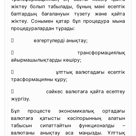
жіктеу болып табылады, бұның мәні есептік
баптардың бағалануын түзету және қайта
жіктеу. Сонымен қатар бұл процедура мына
процедуралардан тұрады:
 өзгертулерді анықтау;
 трансформациялық
айырмашылықтарды көшіру;
 ұлттық валютадағы есептік
трасформацияны құру;
 сәйкес валютаға қайта есептеу
жүргізу.
Бұл процесте экономикалық ортадағы
валютаға қатысты кәсіпорынның алатын
табысын сипаттайтын функционалды –
валютаны анықтау аса маңызды. Ұлттық