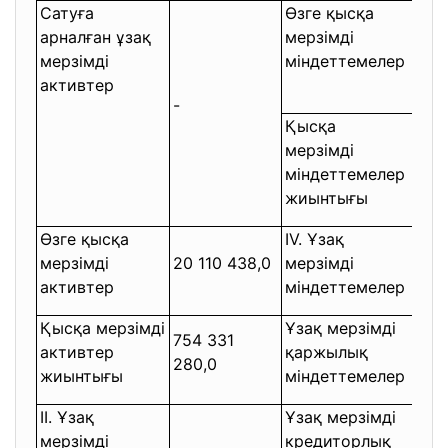
Сатуға
Өзге қысқа
арналған ұзақ
мерзімді
386
мерзімді
міндеттемелер
466
активтер
-
Қысқа
мерзімді
760
міндеттемелер
740
жиынтығы
Өзге қысқа
IV. Ұзақ
мерзімді
20 110 438,0
мерзімді
-
активтер
міндеттемелер
Қысқа мерзімді
Ұзақ мерзімді
754 331
активтер
қаржылық
-
280,0
жиынтығы
міндеттемелер
II. Ұзақ
Ұзақ мерзімді
мерзімді
кредиторлық
-