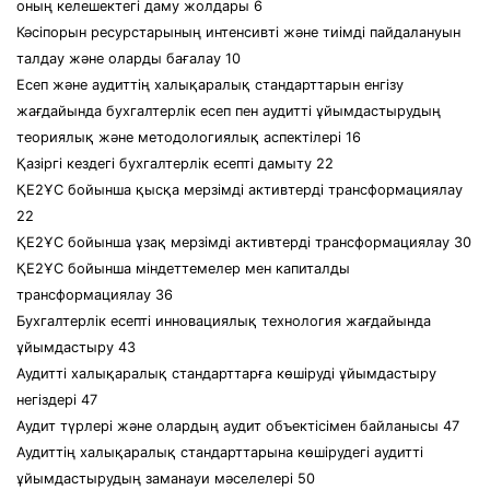
оның келешектегі даму жолдары 6
Кәсіпорын ресурстарының интенсивті және тиімді пайдалануын
талдау және оларды бағалау 10
Есеп және аудиттің халықаралық стандарттарын енгізу
жағдайында бухгалтерлік есеп пен аудитті ұйымдастырудың
теориялық және методологиялық аспектілері 16
Қазіргі кездегі бухгалтерлік есепті дамыту 22
ҚЕ2ҰС бойынша қысқа мерзімді активтерді трансформациялау
22
ҚЕ2ҰС бойынша ұзақ мерзімді активтерді трансформациялау 30
ҚЕ2ҰС бойынша міндеттемелер мен капиталды
трансформациялау 36
Бухгалтерлік есепті инновациялық технология жағдайында
ұйымдастыру 43
Аудитті халықаралық стандарттарға көшіруді ұйымдастыру
негіздері 47
Аудит түрлері және олардың аудит объектісімен байланысы 47
Аудиттің халықаралық стандарттарына көшірудегі аудитті
ұйымдастырудың заманауи мәселелері 50