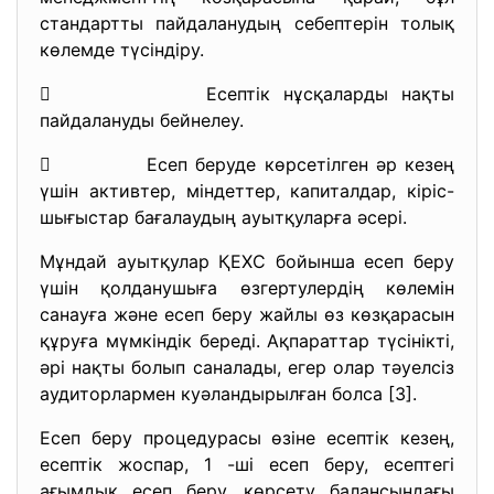
стандартты пайдаланудың себептерін толық
көлемде түсіндіру.
 Есептік нұсқаларды нақты
пайдалануды бейнелеу.
 Есеп беруде көрсетілген әр кезең
үшін активтер, міндеттер, капиталдар, кіріс-
шығыстар бағалаудың ауытқуларға әсері.
Мұндай ауытқулар ҚЕХС бойынша есеп беру
үшін қолданушыға өзгертулердің көлемін
санауға және есеп беру жайлы өз көзқарасын
құруға мүмкіндік береді. Ақпараттар түсінікті,
әрі нақты болып саналады, егер олар тәуелсіз
аудиторлармен куәландырылған болса [3].
Есеп беру процедурасы өзіне есептік кезең,
есептік жоспар, 1 -ші есеп беру, есептегі
ағымдық есеп беру, көрсету балансындағы