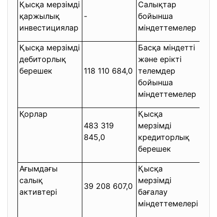
Қысқа мерзімді
Салықтар
қаржылық
-
бойынша
1 6
инвестициялар
міндеттемелер
Қысқа мерзімді
Басқа міндетті
дебиторлық
және ерікті
берешек
118 110 684,0
телемдер
1 16
бойынша
міндеттемелер
Қорлар
Қысқа
483 319
мерзімді
364
845,0
кредиторлық
799
берешек
Ағымдағы
Қысқа
салық
мерзімді
39 208 607,0
6 1
активтері
бағалау
міндеттемелері