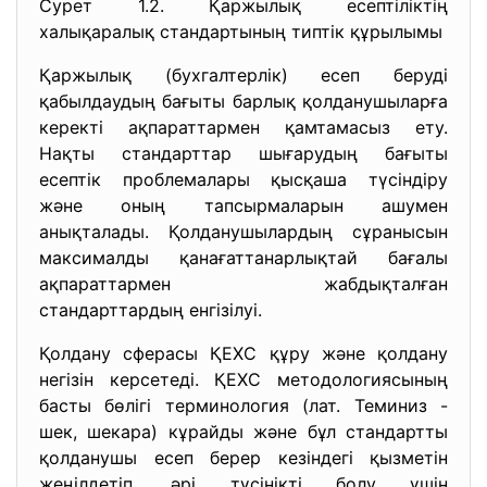
Сурет 1.2. Қаржылық есептіліктің
халықаралық стандартының типтік құрылымы
Қаржылық (бухгалтерлік) есеп беруді
қабылдаудың бағыты барлық қолданушыларға
керекті ақпараттармен қамтамасыз ету.
Нақты стандарттар шығарудың бағыты
есептік проблемалары қысқаша түсіндіру
және оның тапсырмаларын ашумен
анықталады. Қолданушылардың сұранысын
максималды қанағаттанарлықтай бағалы
ақпараттармен жабдықталған
стандарттардың енгізілуі.
Қолдану сферасы ҚЕХС құру және қолдану
негізін керсетеді. ҚЕХС методологиясының
басты бөлігі терминология (лат. Теминиз -
шек, шекара) кұрайды және бұл стандартты
қолданушы есеп берер кезіндегі қызметін
жеңілдетіп, әрі түсінікті болу үшін