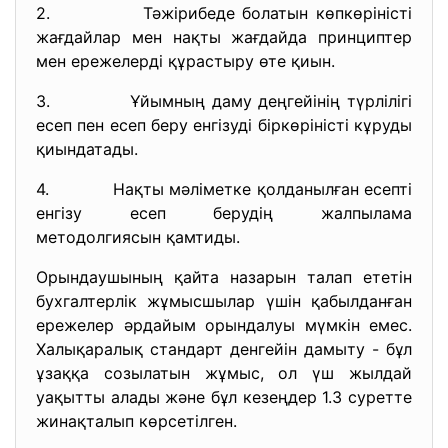
2. Тәжірибеде болатын көпкөріністі
жағдайлар мен нақты жағдайда принциптер
мен ережелерді құрастыру өте қиын.
3. Ұйымның даму деңгейінің түрлілігі
есеп пен есеп беру енгізуді біркөріністі кұруды
қиындатады.
4. Нақты мәліметке қолданылған есепті
енгізу есеп берудің жалпылама
методолгиясын қамтиды.
Орындаушының қайта назарын талап ететін
бухгалтерлік жұмысшылар үшін қабылданған
ережелер әрдайым орындалуы мүмкін емес.
Халықаралық стандарт денгейін дамыту - бұл
ұзаққа созылатын жұмыс, ол үш жылдай
уақытты алады және бұл кезеңдер 1.3 суретте
жинақталып көрсетілген.