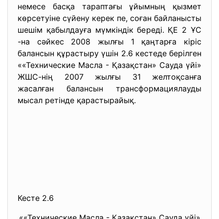
немесе басқа тараптағы ұйымның қызмет
көрсетуіне сүйену керек пе, соған байланысты
шешім қабылдауға мүмкіндік береді. ҚЕ 2 ҰС
-на сәйкес 2008 жылғы 1 қаңтарға кіріс
балансын құрастыру үшін 2.6 кестеде берілген
««Технические Масла - Қазақстан» Сауда үйі»
ЖШС-нің 2007 жылғы 31 желтоқсанға
жасалған балансын трансформациялауды
мысал ретінде қарастырайық.
Кесте 2.6
««Технические Масла - Қазақстан» Сауда үйі»