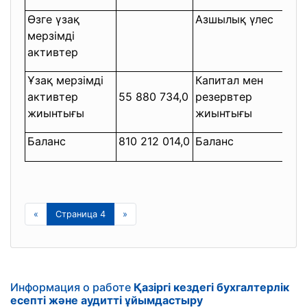
Өзге үзақ
Азшылық үлес
мерзімді
-
активтер
Ұзақ мерзімді
Капитал мен
активтер
55 880 734,0
резервтер
49 
жиынтығы
жиынтығы
Баланс
810 212 014,0
Баланс
810 
«
Страница 4
»
Информация о работе
Қазіргі кездегі бухгалтерлік
есепті және аудитті ұйымдастыру