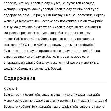
белсенді қатысуы есепке алу жүйесіне, тұтастай алғанда,
жаңадан қарауға мәжбүрлейді. Есепке алу тәжірибесі түрлі
елдерде әр алуан, бірақ оның бастауы мен философиясы ортақ
және бұл Қазақстанның есепке алу практикасына оң тәжірибе
енгізу мақсатында бухгалтерлік есепке алудың және аудиттің
маңызды ерекшеліктері мен жаңа бағыттарын зерттеу
қажеттілігін растайды. Халықаралық зерттеу көзқарасы
жағынан ҚЕҰС және АХС қолданудың әлемдік тәжірибесі
бухгалтерлерге, аудиторларға және қызметкерлердің басқа
санаттарына қазіргі заман бизнесінің осы немесе өзге
операциясын дұрыс бағалауға және тиісінше оң және тиімді
шешім қабылдауға мүмкіндік береді.
Содержание
Кіріспе 3
Бухгалтерлік есепті ұйымдастырудың қазіргі кездегі жағдайы
және кәсіпорынның шаруашылық қызметінің тиімділігін талдау 6
Бәсекеге қабілеттілік жағдайында өндірісті ұйымдастыру және