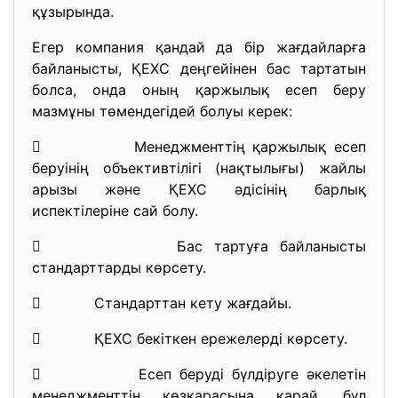
құзырында.
Егер компания қандай да бір жағдайларға
байланысты, ҚЕХС деңгейінен бас тартатын
болса, онда оның қаржылық есеп беру
мазмұны төмендегідей болуы керек:
 Менеджменттің қаржылық есеп
беруінің объективтілігі (нақтылығы) жайлы
арызы және ҚЕХС әдісінің барлық
испектілеріне сай болу.
 Бас тартуға байланысты
стандарттарды көрсету.
 Стандарттан кету жағдайы.
 ҚЕХС бекіткен ережелерді көрсету.
 Есеп беруді бүлдіруге әкелетін
менеджменттің көзқарасына қарай, бұл