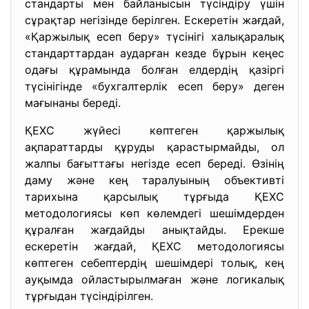
стандарты мен байланысын түсіндіру үшін
сұрақтар негізінде берілген. Ескеретін жағдай,
«Қаржылық есеп беру» түсінігі халықаралық
стандарттардан аударған кезде бұрын кеңес
одағы құрамында болған елдердің қазіргі
түсінігінде «бухгалтерлік есеп беру» деген
мағынаны береді.
ҚЕХС жүйесі көптеген қаржылық
ақпараттарды құруды қарастырмайды, ол
жалпы бағыттағы негізде есеп береді. Өзінің
даму және кең таралуының объективті
тарихына қарсылық тұрғыда ҚЕХС
методологиясы көп көлемдегі шешімдерден
құралған жағдайды анықтайды. Ерекше
ескеретін жағдай, ҚЕХС методологиясы
көптеген себептердің шешімдері толық, кең
ауқымда ойластырылмаған және логикалық
тұрғыдан түсіндірілген.