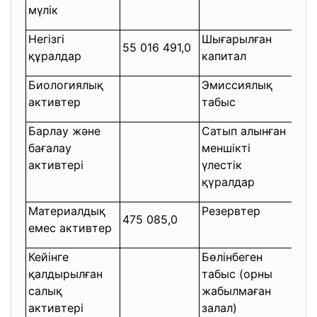
мүлік
Негізгі
Шығарылған
55 016 491,0
51 
құралдар
капитал
Биологиялық
Эмиссиялық
активтер
табыс
Барлау және
Сатып алынған
бағалау
меншікті
11 8
активтері
үлестік
қүралдар
Материалдық
Резервтер
475 085,0
-
емес активтер
Кейінге
Бөлінбеген
қалдырылған
табыс (орны
-13 
салық
жабылмаған
активтері
залал)