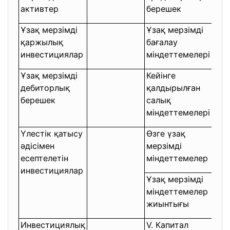
активтер
берешек
Ұзақ мерзімді
Ұзақ мерзімді
қаржылық
бағалау
-
инвестициялар
міндеттемелері
Ұзақ мерзімді
Кейінге
дебиторлық
қалдырылған
-
берешек
салық
міндеттемелері
Үлестік қатысу
Өзге үзақ
әдісімен
мерзімді
-
есептелетін
міндеттемелер
инвестициялар
Ұзақ мерзімді
міндеттемелер
-
жиынтығы
Инвестициялық
V. Капитал