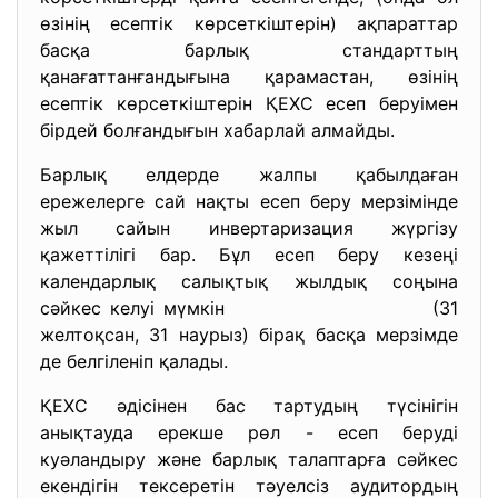
өзінің есептік көрсеткіштерін) ақпараттар
басқа барлық стандарттың
қанағаттанғандығына қарамастан, өзінің
есептік көрсеткіштерін ҚЕХС есеп беруімен
бірдей болғандығын хабарлай алмайды.
Барлық елдерде жалпы қабылдаған
ережелерге сай нақты есеп беру мерзімінде
жыл сайын инвертаризация жүргізу
қажеттілігі бар. Бұл есеп беру кезеңі
календарлық салықтық жылдық соңына
сәйкес келуі мүмкін (31
желтоқсан, 31 наурыз) бірақ басқа мерзімде
де белгіленіп қалады.
ҚЕХС әдісінен бас тартудың түсінігін
анықтауда ерекше рөл - есеп беруді
куәландыру және барлық талаптарға сәйкес
екендігін тексеретін тәуелсіз аудитордың