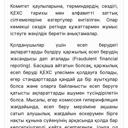
Комитет қаулыларына, терминдердің сөздігі,
ҚЕХС тарихы мен алфавитті заттық
сілтемелеріне өзгертулер енгізілген. Олар
көмекші сөздік ретінде құжаттармен жұмыс
істеуге жеңілдік беретін анықтамалар.
Қолданушылар үшін есеп берудегі
ақпараттарды бүлдіру қаржылық есеп берудің
жасандысы деп аталады (Fraudulent financial
repoting). Басқаша айтатын болсақ, қаржылық
есеп беруді ҚЕХС үлесімен қолдауға болады,
егер стандарттарда қандай да бір ауытқулар
болса және оларға байланысты есеп беруге
қатысты ақпараттарды ашумен түсіндірілетін
болса. Мысалы, егер комиссия гиперинфляция
жағдайында, есеп беру мерзіміне ақшаны
сатып алушылық жағдайын ескерумен бірге
нақты құнына сүйенуінің арқасында қолда бар
көрсеткіштерді қайта есептегенде, (онда ол