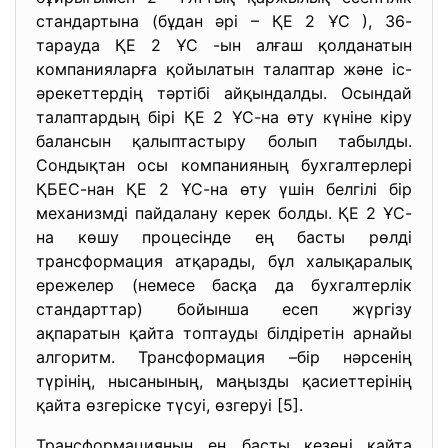
стандартына (бұдан әрі – ҚЕ 2 ҰС ), 36-
тарауда ҚЕ 2 ҰС -ын алғаш қолданатын
компанияларға қойылатын талаптар және іс-
әрекеттердің тәртібі айқындалды. Осындай
талаптардың бірі ҚЕ 2 ҰС-на өту күніне кіру
балансын қалыптастыру болып табылды.
Сондықтан осы компанияның бухгалтерлері
ҚБЕС-нан ҚЕ 2 ҰС-на өту үшін белгілі бір
механизмді пайдалану керек болды. ҚЕ 2 ҰС-
на көшу процесінде ең басты рөлді
трансформация атқарады, бұл халықаралық
ережелер (немесе басқа да бухгалтерлік
стандарттар) бойынша есеп жүргізу
ақпаратын қайта топтауды білдіретін арнайы
алгоритм. Трансформация –бір нәрсенің
түрінің, нысанының, маңызды қасиеттерінің
қайта өзгеріске түсуі, өзгеруі [5].
Трансформацияның ең басты кезеңі қайта