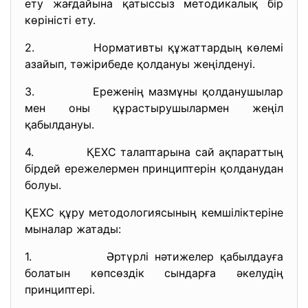
ету жағдайына қатыссыз методикалық бір
көріністі ету.
2. Нормативты құжаттардың көлемі
азайып, тәжірибеде қолдануы жеңілденуі.
3. Ереженің мазмұны қолданушылар
мен оны құрастырушылармен жеңіл
қабылдануы.
4. ҚЕХС талаптарына сай ақпараттың
бірдей ережелермен принциптерін қолданудан
болуы.
ҚЕХС құру методологиясының кемшіліктеріне
мыналар жатады:
1. Әртүрлі нәтижелер қабылдауға
болатын көпсөздік сындарға әкелудің
принциптері.