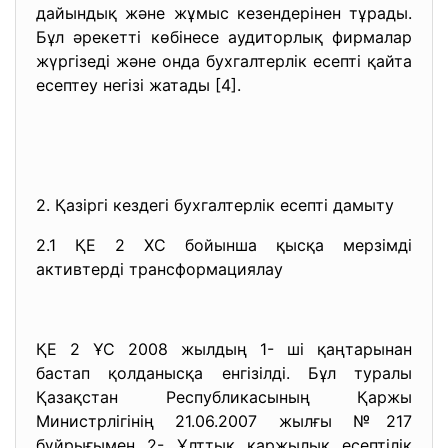
дайындық және жұмыс кезендерінен тұрады.
Бұл әрекетті көбінесе аудиторлық фирмалар
жүргізеді және онда бухгалтерлік есепті қайта
есептеу негізі жатады [4].
2. Қазіргі кездегі бухгалтерлік есепті дамыту
2.1 ҚЕ 2 ХС бойынша қысқа мерзімді
активтерді трансформациялау
ҚЕ 2 ҰС 2008 жылдың 1- ші қаңтарынан
бастап қолданысқа енгізілді. Бұл туралы
Қазақстан Республикасының Қаржы
Министрлігінің 21.06.2007 жылғы №217
бұйрығымен 2- Ұлттық қаржылық есептілік