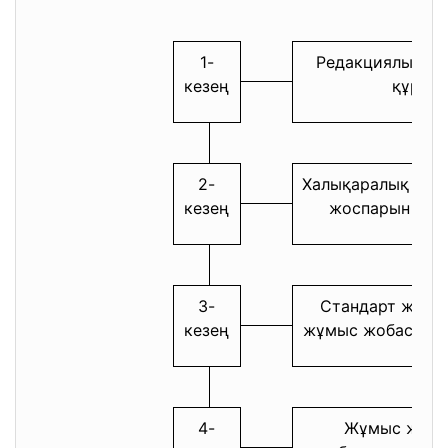
1-
Редакциялық к
кезең
құру
2-
Халықаралық ста
кезең
жоспарын жеті
3-
Стандарт жағд
кезең
жұмыс жобасын 
4-
Жұмыс жоба