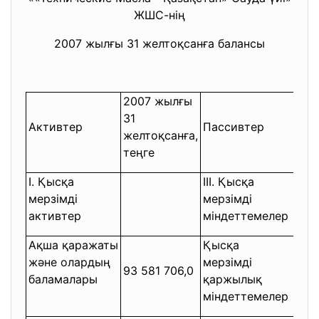
ЖШС-нің
2007 жылғы 31 желтоқсанға балансы
2007 жылғы
200
31
31
Активтер
Пассивтер
желтоқсанға,
жел
теңге
тең
I. Қысқа
III. Қысқа
мерзімді
мерзімді
активтер
міндеттемелер
Ақша қаражаты
Қысқа
және олардың
мерзімді
93 581 706,0
-
баламалары
қаржылық
міндеттемелер