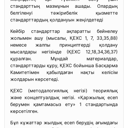
стандарттың мазмұнын ашады. Олардың
белгіленуі тәжірибелік қызметте
стандарттардың қолдануын жеңілдетеді
Кейбір стандарттар ақпаратты бейнелеу
жолымен ашу (мысалы, ҚЕХС 1, 7, 33,35,88)
немесе жалпы принциптерді қолдану
мысалдары негізінде (ҚЕХС 12,18,34,36,37)
құралған. Мұндай материалдар,
стандарттарды құру, ҚЕХС бойынша Басқарма
Камитетімен қабылдаған нақты келісім
жолдарын көрсетеді.
ҚЕХС (методалогиялық негізі) теориялық
және концептуалдық негізі. «Қаржылық есеп
берумен қамтамасыз ету» 1 стандартында
көрсетілген.
Бұл кұжаттар жылдық есеп берудің ағымдағы