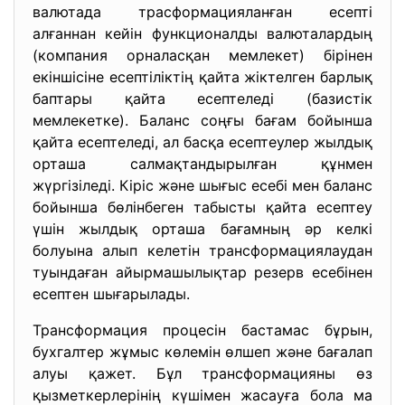
валютада трасформацияланған есепті
алғаннан кейін функционалды валюталардың
(компания орналасқан мемлекет) бірінен
екіншісіне есептіліктің қайта жіктелген барлық
баптары қайта есептеледі (базистік
мемлекетке). Баланс соңғы бағам бойынша
қайта есептеледі, ал басқа есептеулер жылдық
орташа салмақтандырылған құнмен
жүргізіледі. Кіріс және шығыс есебі мен баланс
бойынша бөлінбеген табысты қайта есептеу
үшін жылдық орташа бағамның әр келкі
болуына алып келетін трансформациялаудан
туындаған айырмашылықтар резерв есебінен
есептен шығарылады.
Трансформация процесін бастамас бұрын,
бухгалтер жұмыс көлемін өлшеп және бағалап
алуы қажет. Бұл трансформацияны өз
қызметкерлерінің күшімен жасауға бола ма