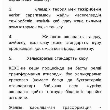
3. Әлемдік теория мен тәжірибенің
негізгі сараптамасы жайлы мәселелердің
тәжірибелік шешімін қабылдау және ғылыми
жұмыстармен оқып танысу.
4. Жиналған ақпаратты талдау,
жүйелеу, жалпылау және стандартты құру
процесіндегі қосымша кезеңдерді анықтау.
5. Халықаралық стандартты құру.
ҚЕХС-ке көшу процесінде ең басты рөлді
трансформация атқарады, бұл халықаралық
ережелер (немесе басқа да бухгалтерлік
стандарттар) бойынша есеп жүргізу
ақпаратын қайта топтауды білдіретін арнайы
алгоритм.
Жалпы қабылданған трасформация -