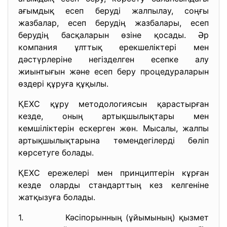
ағымдық есеп беруді жалпылау, соңғы
жазбалар, есеп берудің жазбалары, есеп
берудің басқаларын өзіне қосады. Әр
компания ұлттық ерекшеліктері мен
дәстүрлеріне негізделген есепке алу
жиынтығын және есеп беру процедураларын
өздері құруға құқылы.
ҚЕХС құру методологиясын қарастырған
кезде, оның артықшылықтары мен
кемшіліктерін ескерген жөн. Мысалы, жалпы
артықшылықтарына төмендегілерді бөліп
көрсетуге болады.
ҚЕХС ережелері мен принциптерін кұрған
кезде оларды стандарттың кез келгеніне
жатқызуға болады.
1. Кәсіпорынның (ұйымының) қызмет