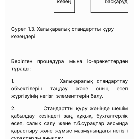
кезең
басқаруды ра
Сурет 1.3. Халықаралық стандартты құру
кезеңдері
Берілген процедура мына іс-әрекеттерден
тұрады:
1. Халықаралық стандарттау
объектілерін таңдау және оның есеп
жүргізуінің негізгі элементтерін бөлу.
2. Стандартты құру жөнінде шешім
қабылдау кезіндегі заң, құқық, бухгалтерлік
есеп, салық салу және т.б.сұрақтар аясында
қарастыру және жұмыс мазмұнындағы негізгі
сұрақтарды анықтау.