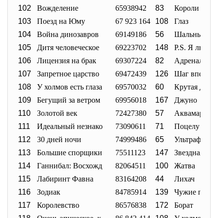
102
Вожделение
65938942
83
Короли улиц
103
Поезд на Юму
67 923 164
108
Глаз
104
Война динозавров
69149186
56
Шальные де
105
Дитя человеческое
69223702
148
P.S. Я любл
106
Лицензия на брак
69307224
82
Адреналин
107
Запретное царство
69472439
126
Шаг вперед 
108
У холмов есть глаза
69570032
60
Крутая Джо
109
Бегущий за ветром
69956018
167
Джуно
110
Золотой век
72427380
57
Аквамарин
111
Идеальный незнако
73090611
71
Поцелу Науд
112
30 дней ночи
74999486
65
Ультрафиоле
113
Большие спорщики
75511123
147
Звездная пы
114
Ганнибал: Восхожд
82064511
100
Жатва
115
Лабиринт Фавна
83164208
44
Лихач
116
Зодиак
84785914
139
Чужие прот
117
Королевство
86576838
172
Борат