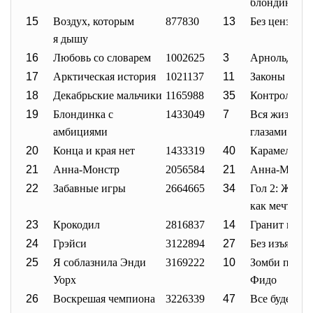
блондинка
15
Воздух, которым
877830
13
Без цензуры
я дышу
16
Любовь со словарем
1002625
3
Арнольдс Па
17
Арктическая история
1021137
11
Законы Брук
18
Декабрьские мальчики
1165988
35
Контроль
19
Блондинка с
1433049
7
Вся жизнь п
амбициями
глазами
20
Конца и края нет
1433319
40
Карамель
21
Анна-Монстр
2056584
21
Анна-Монст
22
Забавные игры
2664665
34
Гол 2: Жизн
как мечта
23
Крокодил
2816837
14
Гранит наук
24
Грэйси
3122894
27
Без изъяна
25
Я соблазнила Энди
3169222
10
Зомби по и
Уорх
Фидо
26
Воскрешая чемпиона
3226339
47
Все будет хо