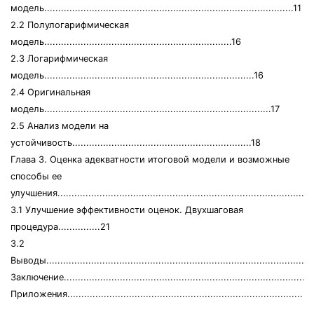
модель.........................................................................................11
2.2 Полулогарифмическая
модель...................................................................16
2.3 Логарифмическая
модель...........................................................................16
2.4 Оригинальная
модель.................................................................................17
2.5 Анализ модели на
устойчивость................................................................18
Глава 3. Оценка адекватности итоговой модели и возможные
способы ее
улучшения..........................................................................................
3.1 Улучшение эффективности оценок. Двухшаговая
процедура...............21
3.2
Выводы..............................................................................................
Заключение.........................................................................................
Приложения........................................................................................