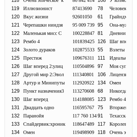
118
Очень эпическое к
86 842 414
108
У холмов ест
119
Иллюзионист
87413690
78
Человек года
120
Вкус жизни
92601050
61
Грайндхаус
121
Черепашки ниндзя
95 009 739
95
Она-мужчин
122
Маленькая мисс С
100228847
81
Дневники н
123
Рембо 4
101839425
126
Шаг вперед
124
Золото дураков
102875533
55
Взлеты и па
125
Престиж
109676311
111
Идеальный н
126
Шаг вперед 2:улиц
110504896
97
Моя супер б
127
Другой мир 2:Эвол
111340801
106
Лицензия на
128
Артур и Минипуты
112920922
134
Омен
129
Пункт назначения3
113270608
68
Никогда не с
130
Шаг вперед
114188085
123
Рембо 4
131
Двадцать одно
116595767
75
Вторжение
132
Паранойя
117 760 134
91
Техасская ре
133
Спайдервик:хроник
118647489
117
Королевство
134
Омен
119498909
118
Очень эпиче