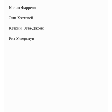
Колин Фаррелл
Энн Хэттевей
Кэтрин Зета-Джонс
Риз Уизерспун