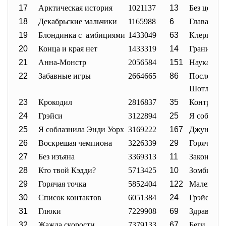
17
Арктическая история
1021137
13
Без цензу
18
Декабрьские мальчики
1165988
6
Глава 27
19
Блондинка с амбициями
1433049
63
Клерки 2
20
Конца и края нет
1433319
14
Гранит на
21
Анна-Монстр
2056584
151
Наука сна
22
Забавные игры
2664665
86
Последний
Шотла
23
Крокодил
2816837
35
Контроль
24
Грэйси
3122894
25
Я соблазн
25
Я соблазнила Энди Уорх
3169222
167
Джуно
26
Воскрешая чемпиона
3226339
29
Горячая т
27
Без изъяна
3369313
11
Законы Бр
28
Кто твой Кэдди?
5713425
10
Зомби по
29
Горячая точка
5852404
122
Маленькая
30
Список контактов
6051384
24
Грэйси
31
Глюки
7229908
69
Здравозах
32
Жажда скорости
7379133
67
Беги, толс