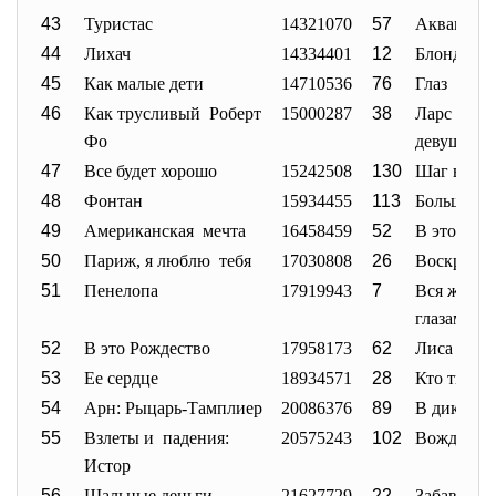
43
Туристас
14321070
57
Аквамари
44
Лихач
14334401
12
Блондинка
45
Как малые дети
14710536
76
Глаз
46
Как трусливый Роберт
15000287
38
Ларс и на
Фо
девушка
47
Все будет хорошо
15242508
130
Шаг впере
48
Фонтан
15934455
113
Большие 
49
Американская мечта
16458459
52
В это Рож
50
Париж, я люблю тебя
17030808
26
Воскрешая
51
Пенелопа
17919943
7
Вся жизнь
глазами
52
В это Рождество
17958173
62
Лиса и ди
53
Ее сердце
18934571
28
Кто твой 
54
Арн: Рыцарь-Тамплиер
20086376
89
В диких у
55
Взлеты и падения:
20575243
102
Вожделен
Истор
56
Шальные деньги
21627729
22
Забавные 