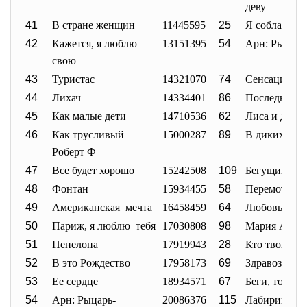
деву
41
В стране женщин
11445595
25
Я соблазнил
42
Кажется, я люблю
13151395
54
Арн: Рыцарь
свою
43
Туристас
14321070
74
Сенсация
44
Лихач
14334401
86
Последний к
45
Как малые дети
14710536
62
Лиса и дитя
46
Как трусливый
15000287
89
В диких усл
Роберт Ф
47
Все будет хорошо
15242508
109
Бегущий за 
48
Фонтан
15934455
58
Перемотка
49
Американская мечта
16458459
64
Любовь во в
50
Париж, я люблю тебя
17030808
98
Мария Антуа
51
Пенелопа
17919943
28
Кто твой Кэ
52
В это Рождество
17958173
69
Здравозахор
53
Ее сердце
18934571
67
Беги, толстяк
54
Арн: Рыцарь-
20086376
115
Лабиринт Ф