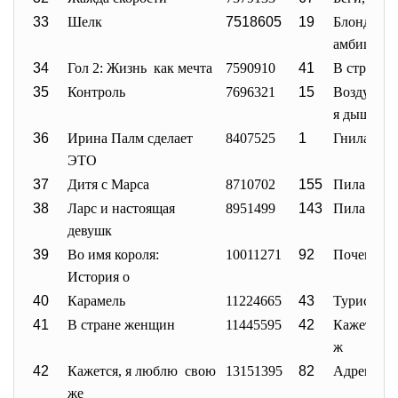
33
Шелк
7518605
19
Блондинк
амбициям
34
Гол 2: Жизнь как мечта
7590910
41
В стране 
35
Контроль
7696321
15
Воздух, к
я дышу
36
Ирина Палм сделает
8407525
1
Гнилая до
ЭТО
37
Дитя с Марса
8710702
155
Пила 3
38
Ларс и настоящая
8951499
143
Пила 4
девушк
39
Во имя короля:
10011271
92
Почему я 
История о
40
Карамель
11224665
43
Туристас
41
В стране женщин
11445595
42
Кажется, 
ж
42
Кажется, я люблю свою
13151395
82
Адренали
же