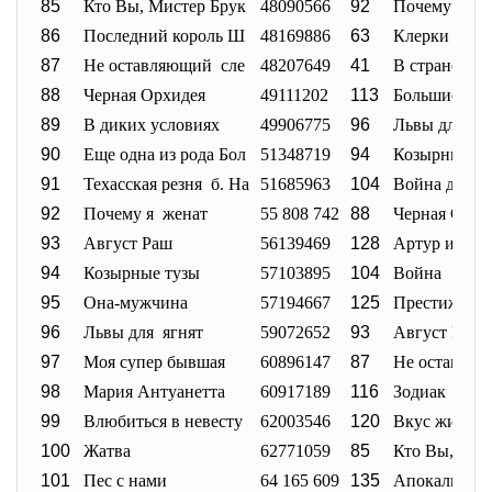
85
Кто Вы, Мистер Брук
48090566
92
Почему я же
86
Последний король Ш
48169886
63
Клерки 2
87
Не оставляющий сле
48207649
41
В стране же
88
Черная Орхидея
49111202
113
Большие сп
89
В диких условиях
49906775
96
Львы для яг
90
Еще одна из рода Бол
51348719
94
Козырные ту
91
Техасская резня б. На
51685963
104
Война диноз
92
Почему я женат
55 808 742
88
Черная Орхи
93
Август Раш
56139469
128
Артур и Ми
94
Козырные тузы
57103895
104
Война
95
Она-мужчина
57194667
125
Престиж
96
Львы для ягнят
59072652
93
Август Раш
97
Моя супер бывшая
60896147
87
Не оставляю
98
Мария Антуанетта
60917189
116
Зодиак
99
Влюбиться в невесту
62003546
120
Вкус жизни
100
Жатва
62771059
85
Кто Вы, Мис
101
Пес с нами
64 165 609
135
Апокалипси