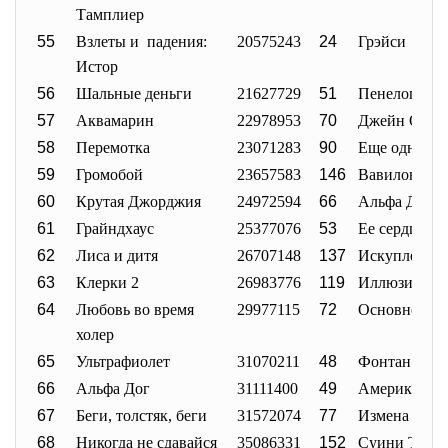
Тамплиер
55
Взлеты и падения:
20575243
24
Грэйси
Истор
56
Шальные деньги
21627729
51
Пенелопа
57
Аквамарин
22978953
70
Джейн Ости
58
Перемотка
23071283
90
Еще одна из 
59
Громобой
23657583
146
Вавилон
60
Крутая Джорджия
24972594
66
Альфа Дог
61
Грайндхаус
25377076
53
Ее сердце
62
Лиса и дитя
26707148
137
Искупление
63
Клерки 2
26983776
119
Иллюзионис
64
Любовь во время
29977115
72
Основной ин
холер
65
Ультрафиолет
31070211
48
Фонтан
66
Альфа Дог
31111400
49
Американска
67
Беги, толстяк, беги
31572074
77
Измена
68
Никогда не сдавайся
35086331
152
Суини Тодд