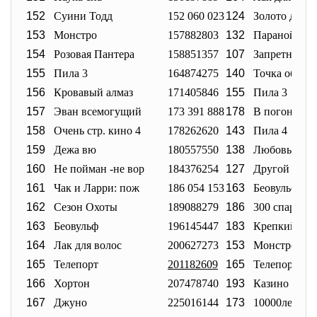
152
Суини Тодд
152 060 023
124
Золото дурак
153
Монстро
157882803
132
Паранойя
154
Розовая Пантера
158851357
107
Запретное ц
155
Пила 3
164874275
140
Точка обстре
156
Кровавый алмаз
171405846
155
Пила 3
157
Эван всемогущий
173 391 888
178
В погоне за 
158
Очень стр. кино 4
178262620
143
Пила 4
159
Дежа вю
180557550
138
Любовь и п
160
Не пойман -не вор
184376254
127
Другой мир 
161
Чак и Ларри: пож
186 054 153
163
Беовульф
162
Сезон Охоты
189088279
186
300 спартан
163
Беовульф
196145447
183
Крепкий ор
164
Лак для волос
200627273
153
Монстро
165
Телепорт
201182609
165
Телепорт
166
Хортон
207478740
193
Казино Роял
167
Джуно
225016144
173
10000лет до 