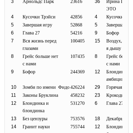
3
Арнольдс Парк
23616
36
Ирина Палм 
ЭТО
4
Кусочки Трэйси
42856
4
Кусочки Трэ
5
Завершая игру
52868
5
Завершая иг
6
Глава 27
54216
9
Бофор
7
Вся жизнь перед
100405
15
Воздух, кот
глазами
я дышу
8
Грейс больше нет
107435
8
Грейс больш
с нами
с нами
9
Бофор
244369
12
Блондинка с
амбициями
10
Зомби по имени Фидо
426224
29
Горячая точк
11
Законы Бруклина
458232
23
Крокодил
12
Блондинка и
531270
6
Глава 27
блондинка
13
Без цензуры
753576
18
Декабрьские
14
Гранит науки
755744
12
Блондинка 