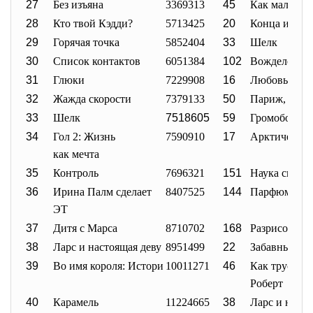
27
Без изъяна
3369313
45
Как малые д
28
Кто твой Кэдди?
5713425
20
Конца и края
29
Горячая точка
5852404
33
Шелк
30
Список контактов
6051384
102
Вожделение
31
Глюки
7229908
16
Любовь со с
32
Жажда скорости
7379133
50
Париж, я лю
33
Шелк
7518605
59
Громобой
34
Гол 2: Жизнь
7590910
17
Арктическая
как мечта
35
Контроль
7696321
151
Наука сна
36
Ирина Палм сделает
8407525
144
Парфюмер
ЭТ
37
Дитя с Марса
8710702
168
Разрисованн
38
Ларс и настоящая деву
8951499
22
Забавные иг
39
Во имя короля: Истори
10011271
46
Как трусли
Роберт
40
Карамель
11224665
38
Ларс и наст