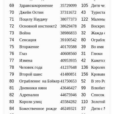
69
Здравозахоронение
35729099
105
Дитя челове
70
Джейн Остин
37311672
43
Туристас
71
Поцелу Наудачу
38077373
122
Маленькая м
72
Основной инстинкт2
38629478
26
Воскрешая ч
73
Война
38986833
32
Жажда скоро
74
Сенсация
39100542
80
Ограбление 
75
Вторжение
40170588
39
Во имя корол
76
Глаз
40608560
31
Глюки
77
Измена
40953935
42
Кажется, я 
78
Человек года
41237648
136
Королева
79
Второй шанс
41480851
156
Кровавый ал
80
Ограбление на Бэйкер
41750653
52
В это Рожде
81
Дневники няни
43646427
99
Влюбиться в
82
Адреналин
44675946
30
Список конт
83
Короли улиц
45584282
110
Золотой век
84
Божественное рожде
46249321
37
Дитя с Марс