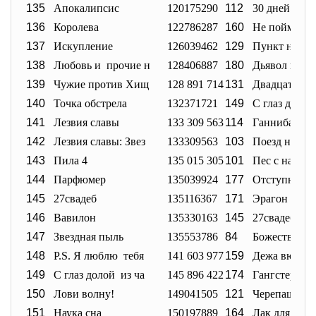
135
Апокалипсис
120175290
112
30 дней ноч
136
Королева
122786287
160
Не пойман -
137
Искупление
126039462
129
Пункт назна
138
Любовь и прочие н
128406887
180
Дьявол носи
139
Чужие против Хищ
128 891 714
131
Двадцать од
140
Точка обстрела
132371721
149
С глаз долой
141
Лезвия славы
133 309 563
114
Ганнибал: В
142
Лезвия славы: Звез
133309563
103
Поезд на Ю
143
Пила 4
135 015 305
101
Пес с нами
144
Парфюмер
135039924
177
Отступники
145
27свадеб
135116367
171
Эрагон
146
Вавилон
135330163
145
27свадеб
147
Звездная пыль
135553786
84
Божественн
148
P.S. Я люблю тебя
141 603 977
159
Дежа вю
149
С глаз долой из ча
145 896 422
174
Гангстер
150
Лови волну!
149041505
121
Черепашки н
151
Наука сна
150197889
164
Лак для воло