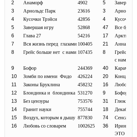
2
Анаморф
4902
5
Завершая 
3
Арнольдс Парк
23616
3
Арнольдс
4
Кусочки Трэйси
42856
4
Кусочки Т
5
Завершая игру
52868
47
Все будет
6
Глава 27
54216
17
Арктическ
7
Вся жизнь перед глазами
100405
21
Анна-Мон
8
Грейс больше нет с нами
107435
8
Грейс бол
с нами
9
Бофор
244369
40
Карамель
10
Зомби по имени Фидо
426224
20
Конца и к
11
Законы Бруклина
458232
16
Любовь со
12
Блондинка и блондинка
531270
9
Бофор
13
Без цензуры
753576
31
Глюки
14
Гранит науки
755744
18
Декабрьск
15
Воздух, которым я дышу
877830
74
Сенсация
16
Любовь со словарем
1002625
36
Ирина Пал
ЭТО