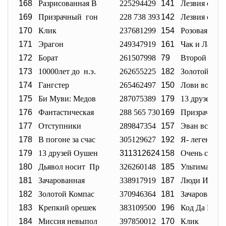
168
Разрисованная В
225294429
141
Лезвия слав
169
Призрачный гон
228 738 393
142
Лезвия славы
170
Клик
237681299
154
Розовая Пан
171
Эрагон
249347919
161
Чак и Ларри:
172
Борат
261507998
79
Второй шанс
173
10000лет до н.э.
262655225
182
Золотой Ком
174
Гангстер
265462497
150
Лови волну!
175
Би Муви: Медов
287075389
179
13 друзей О
176
Фантастическая
288 565 730
169
Призрачный
177
Отступники
289847354
157
Эван всемо
178
В погоне за счас
305129627
192
Я- легенда
179
13 друзей Оушен
311312624
158
Очень стр. к
180
Дьявол носит Пр
326260148
185
Ультиматум 
181
Зачарованная
338917919
187
Люди Икс:П
182
Золотой Компас
370946364
181
Зачарованна
183
Крепкий орешек
383109500
196
Код Да Винч
184
Миссия невыпол
397850012
170
Клик