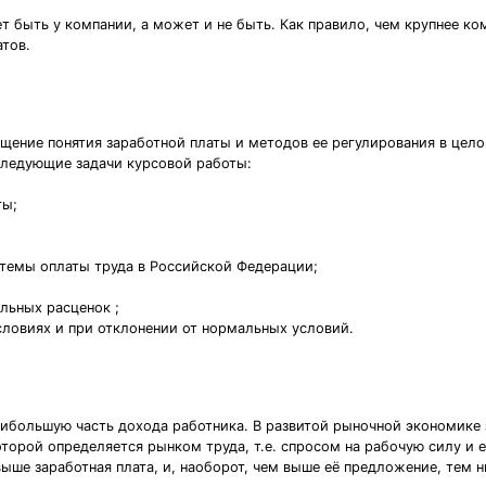
 быть у компании, а может и не быть. Как правило, чем крупнее ком
тов.
щение понятия заработной платы и методов ее регулирования в цело
следующие задачи курсовой работы:
ты;
стемы оплаты труда в Российской Федерации;
льных расценок ;
словиях и при отклонении от нормальных условий.
аибольшую часть дохода работника. В развитой рыночной экономике 
которой определяется рынком труда, т.е. спросом на рабочую силу и
ыше заработная плата, и, наоборот, чем выше её предложение, тем н