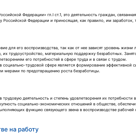
Российской Федерации» гл.I ст.1, это деятельность граждан, связан
у Российской Федерации и приносящая, как правило, им заработок, 
вие для его воспроизводства, так как от нее зависят уровень жизни
, их трудоустройство, материальную поддержку безработных. Занят
летворением его потребностей в сфере труда и в связи с трудом.
в социально-трудовой сфере является формирование эффективной с
ми мерами по предотвращению роста безработицы.
в трудовую деятельность и степень удовлетворения их потребности в
окупность социально-экономических отношений в обществе, обеспеч
выполняющих функцию связующего звена в воспроизводстве рабочей 
ве на работу