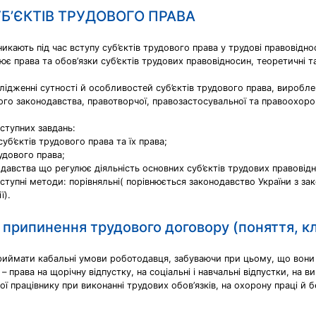
Б’ЄКТІВ ТРУДОВОГО ПРАВА
икають під час вступу суб’єктів трудового права у трудові правовідно
права та обов’язки суб’єктів трудових правовідносин, теоретичні та 
ідженні сутності й особливостей суб’єктів трудового права, виробле
о законодавства, правотворчої, правозастосувальної та правоохоронн
ступних завдань:
б’єктів трудового права та їх права;
удового права;
давства що регулює діяльність основних суб’єктів трудових правовід
ступні методи: порівняльні( порівнюється законодавство України з зак
ї).
 припинення трудового договору (поняття, кл
риймати кабальні умови роботодавця, забуваючи при цьому, що вони 
 права на щорічну відпустку, на соціальні і навчальні відпустки, на 
ї працівнику при виконанні трудових обов’язків, на охорону праці й 