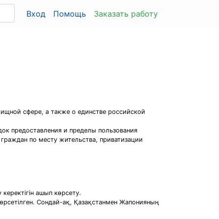
Вход
Помощь
Заказать работу
ищной сфере, а также о единстве российской
док предоставления и пределы пользования
граждан по месту жительства, приватизации
керектігін ашып көрсету.
өрсетілген. Сондай-ақ, Қазақстанмен Жапонияның