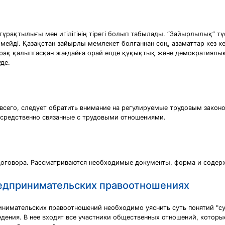
ұрақтылығы мен игілігінің тірегі болып табылады. “Зайырлылық” түсі
ейді. Қазақстан зайырлы мемлекет болғаннан соң, азаматтар кез к
iрақ қалыптасқан жағдайға орай елде құқықтық және демократиялық
де.
 всего, следует обратить внимание на регулируемые трудовым закон
осредственно связанные с трудовыми отношениями.
договора. Рассматриваются необходимые документы, форма и содер
редпринимательских правоотношениях
инимательских правоотношений необходимо уяснить суть понятий "суб
едения. В нее входят все участники общественных отношений, котор