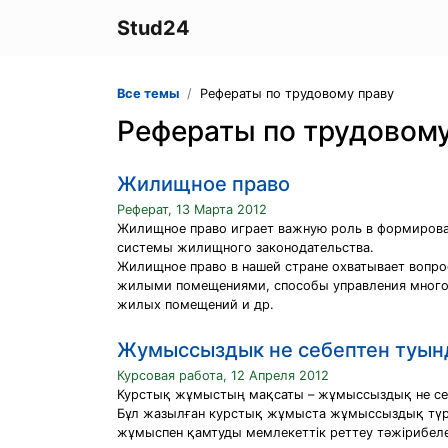
Stud24
Все темы
Рефераты по трудовому праву
Рефераты по трудовому
Жилищное право
Реферат, 13 Марта 2012
Жилищное право играет важную роль в формирова
системы жилищного законодательства.
Жилищное право в нашей стране охватывает вопро
жилыми помещениями, способы управления многок
жилых помещений и др.
Жумыссыздык не себептен туы
Курсовая работа, 12 Апреля 2012
Курстық жұмыстың мақсаты – жұмыссыздық не себе
Бұл жазылған курстық жұмыста жұмыссыздық түрле
жұмыспен қамтуды мемлекеттік реттеу тәжірибел