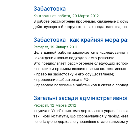
Забастовка
Контрольная работа, 20 Марта 2012
В работе рассмотрены проблемы, связанные с осущ
действующего белорусского законодательства, но 
Забастовка- как крайняя мера р
Реферат, 19 Января 2011
Цель данной работы заключается в исследовании та
нахождении новых подходов к его решению.
Это предполагает рассмотрение следующих вопро
- понятие и причины возникновения коллективных
- право на забастовку и его осуществление;
- проведение забастовки в РФ;
- правовое положение работников в связи с прове
Загальнi засади адмiнiстративно
Реферат, 12 Марта 2012
Існуюча в Україні система державного управління з
так і нові інститути, що сформувалися у період не
чого існуюче державне управління стало гальмом у