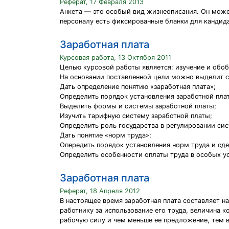
Реферат, 17 Февраля 2013
Анкета — это особый вид жизнеописания. Он может
персоналу есть фиксированные бланки для кандида
Заработная плата
Курсовая работа, 13 Октября 2011
Целью курсовой работы является: изучение и обоб
На основании поставленной цели можно выделит 
Дать определение понятию «заработная плата»;
Определить порядок установления заработной пла
Выделить формы и системы заработной платы;
Изучить тарифную систему заработной платы;
Определить роль государства в регулировании си
Дать понятие «норм труда»;
Опередить порядок установления норм труда и сде
Определить особенности оплаты труда в особых у
Заработная плата
Реферат, 18 Апреля 2012
В настоящее время заработная плата составляет н
работнику за использование его труда, величина 
рабочую силу и чем меньше ее предложение, тем в