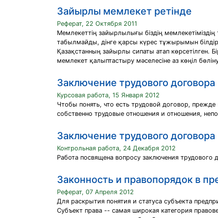
Зайырлы мемлекет ретінде
Реферат, 22 Октября 2011
Мемлекеттің зайырлылығы біздің мемлекетіміздің т
табылмайды, дінге қарсы күрес тұжырымын білдірм
Қазақстанның зайырлы сипаты атап көрсетiлген. Б
мемлекет қалыптастыру мәселесiне аз көңiл бөлiну
Заключение трудового договора
Курсовая работа, 15 Января 2012
Чтобы понять, что есть трудовой договор, прежде
собственно трудовые отношения и отношения, неп
Заключение трудового договора
Контрольная работа, 24 Декабря 2012
Работа посвящена вопросу заключения трудового 
Законность и правопорядок в п
Реферат, 07 Апреля 2012
Для раскрытия понятия и статуса субъекта предпр
Субъект права -- самая широкая категория правов