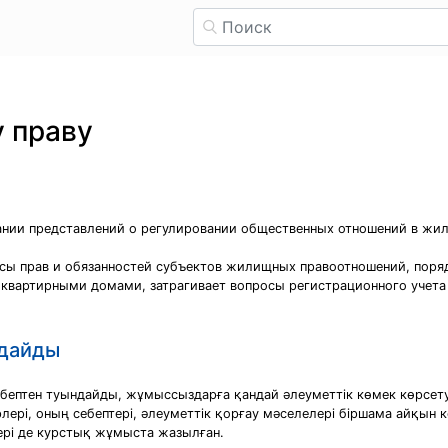
 праву
нии представлений о регулировании общественных отношений в жил
сы прав и обязанностей субъектов жилищных правоотношений, поря
вартирными домами, затрагивает вопросы регистрационного учета 
ндайды
птен туындайды, жұмыссыздарға қандай әлеуметтік көмек көрсету 
рі, оның себептері, әлеуметтік қорғау мәселелері біршама айқын к
ері де курстық жұмыста жазылған.