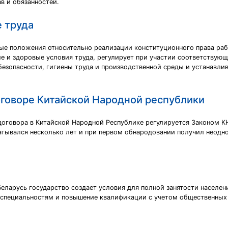
в и обязанностей.
 труда
ые положения относительно реализации конституционного права рабо
е и здоровые условия труда, регулирует при участии соответствую
езопасности, гигиены труда и производственной среды и устанавли
оговоре Китайской Народной республики
договора в Китайской Народной Республике регулируется Законом КН
батывался несколько лет и при первом обнародовании получил неод
Беларусь государство создает условия для полной занятости населени
 специальностям и повышение квалификации с учетом общественных 