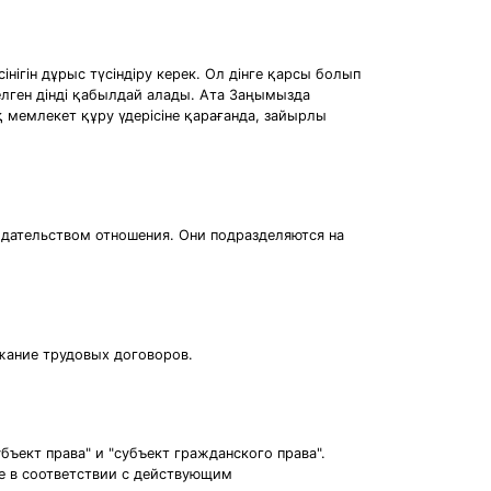
нігін дұрыс түсіндіру керек. Ол дінге қарсы болып
елген дінді қабылдай алады. Ата Заңымызда
 мемлекет құру үдерiсiне қарағанда, зайырлы
одательством отношения. Они подразделяются на
жание трудовых договоров.
ъект права" и "субъект гражданского права".
ые в соответствии с действующим