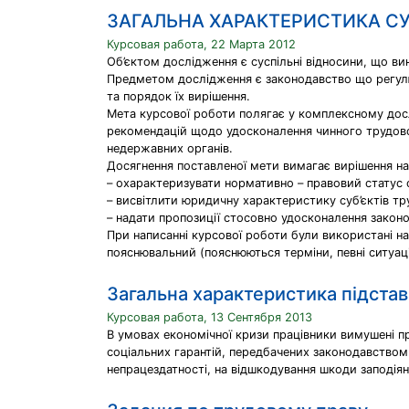
ЗАГАЛЬНА ХАРАКТЕРИСТИКА СУ
Курсовая работа, 22 Марта 2012
Об’єктом дослідження є суспільні відносини, що вин
Предметом дослідження є законодавство що регулює 
та порядок їх вирішення.
Мета курсової роботи полягає у комплексному досл
рекомендацій щодо удосконалення чинного трудовог
недержавних органів.
Досягнення поставленої мети вимагає вирішення на
– охарактеризувати нормативно – правовий статус су
– висвітлити юридичну характеристику суб’єктів тр
– надати пропозиції стосовно удосконалення законо
При написанні курсової роботи були використані на
пояснювальний (пояснюються терміни, певні ситуаці
Загальна характеристика підстав
Курсовая работа, 13 Сентября 2013
В умовах економічної кризи працівники вимушені п
соціальних гарантій, передбачених законодавством –
непрацездатності, на відшкодування шкоди заподіяно