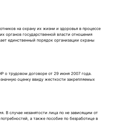
тников на охрану их жизни и здоровья в процессе
щих органов государственной власти отношения
вает единственный порядок организации охраны
Р о трудовом договоре от 29 июня 2007 года.
нозначную оценку ввиду жесткости закрепляемых
я. В случае незанятости лица по не зависящим от
потребностей, а также пособие по безработице в