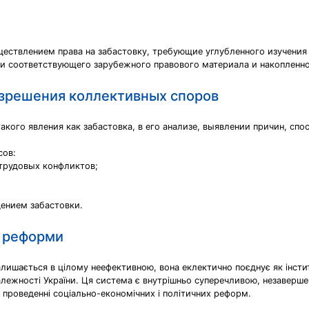
ествлением права на забастовку, требующие углубленного изучения 
и соответствующего зарубежного правового материала и накопленно
азрешения коллективных споров
кого явления как забастовка, в его анализе, выявлении причин, сп
сов:
 трудовых конфликтов;
дением забастовки.
i реформи
алишається в цілому неефективною, вона еклектично поєднує як інстит
залежності України. Ця система є внутрішньо суперечливою, незаверше
 проведенні соціально-економічних і політичних реформ.