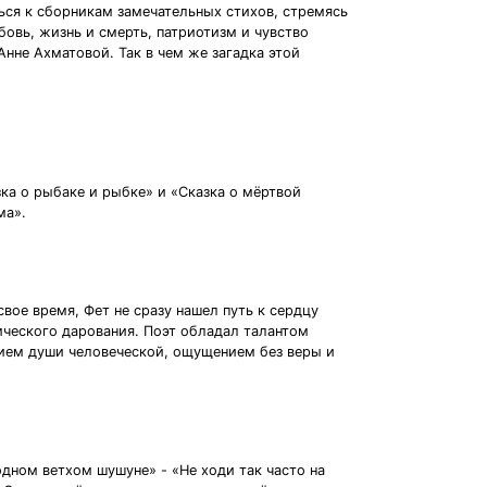
ться к сборникам замечательных стихов, стремясь
овь, жизнь и смерть, патриотизм и чувство
нне Ахматовой. Так в чем же загадка этой
ка о рыбаке и рыбке» и «Сказка о мёртвой
ма».
ое время, Фет не сразу нашел путь к сердцу
ического дарования. Поэт обладал талантом
нием души человеческой, ощущением без веры и
дном ветхом шушуне» - «Не ходи так часто на