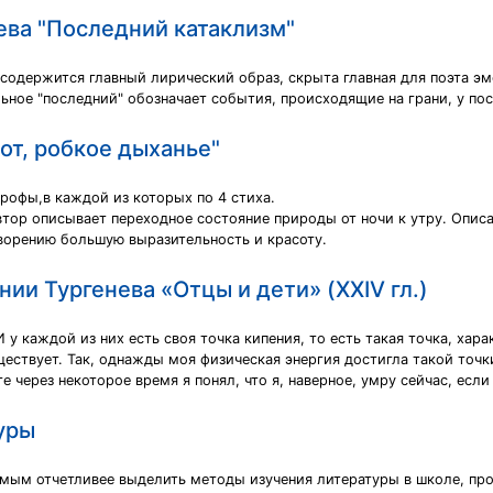
ева "Последний катаклизм"
м содержится главный лирический образ, скрыта главная для поэта эм
ьное "последний" обозначает события, происходящие на грани, у по
от, робкое дыханье"
трофы,в каждой из которых по 4 стиха.
тор описывает переходное состояние природы от ночи к утру. Описа
творению большую выразительность и красоту.
ии Тургенева «Отцы и дети» (XXIV гл.)
 у каждой из них есть своя точка кипения, то есть такая точка, хар
ествует. Так, однажды моя физическая энергия достигла такой точки
е через некоторое время я понял, что я, наверное, умру сейчас, если
уры
имым отчетливее выделить методы изучения литературы в школе, п