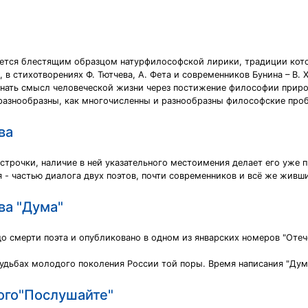
ется блестящим образцом натурфилософской лирики, традиции кото
 в стихотворениях Ф. Тютчева, А. Фета и современников Бунина – В. Х
знать смысл человеческой жизни через постижение философии приро
разнообразны, как многочисленны и разнообразны философские про
ва
ой строчки, наличие в ней указательного местоимения делает его уж
 - частью диалога двух поэтов, почти современников и всё же живши
ва "Дума"
о смерти поэта и опубликовано в одном из январских номеров "Отече
удьбах молодого поколения России той поры. Время написания "Думы
ого"Послушайте"