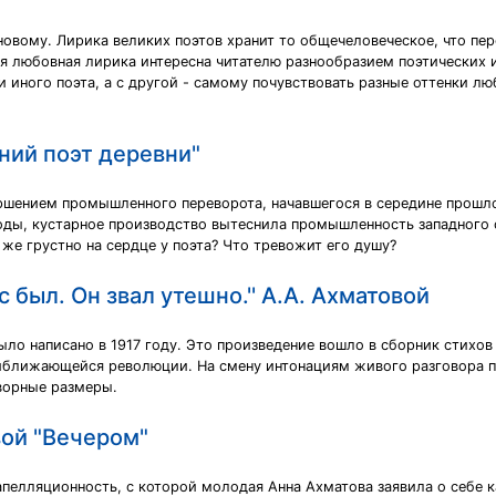
-новому. Лирика великих поэтов хранит то общечеловеческое, что пе
мя любовная лирика интересна читателю разнообразием поэтических и
 иного поэта, а с другой - самому почувствовать разные оттенки 
ний поэт деревни"
ршением промышленного переворота, начавшегося в середине прошло
оды, кустарное производство вытеснила промышленность западного 
 же грустно на сердце у поэта? Что тревожит его душу?
 был. Он звал утешно.'' А.А. Ахматовой
было написано в 1917 году. Это произведение вошло в сборник стихов 
ближающейся революции. На смену интонациям живого разговора при
ворные размеры.
вой "Вечером"
апелляционность, с которой молодая Анна Ахматова заявила о себе к