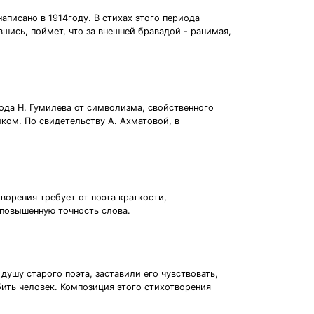
аписано в 1914году. В стихах этого периода
шись, поймет, что за внешней бравадой - ранимая,
хода Н. Гумилева от символизма, свойственного
ом. По свидетельству А. Ахматовой, в
орения требует от поэта краткости,
 повышенную точность слова.
душу старого поэта, заставили его чувствовать,
бить человек. Композиция этого стихотворения