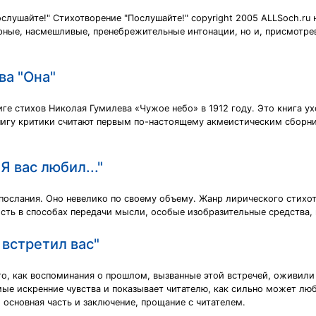
лушайте!" Стихотворение "Послушайте!" copyright 2005 ALLSoch.ru н
ные, насмешливые, пренебрежительные интонации, но и, присмотрев
ва "Она"
иге стихов Николая Гумилева «Чужое небо» в 1912 году. Это книга у
игу критики считают первым по-настоящему акмеистическим сборник
 вас любил..."
ослания. Оно невелико по своему объему. Жанр лирического стихотв
ость в способах передачи мысли, особые изобразительные средства,
 встретил вас"
то, как воспоминания о прошлом, вызванные этой встречей, оживили 
мые искренние чувства и показывает читателю, как сильно может лю
, основная часть и заключение, прощание с читателем.