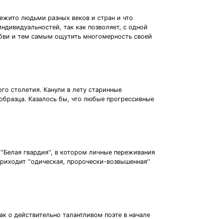
режито людьми разных веков и стран и что
ндивидуальностей, так как позволяет, с одной
любви и тем самым ощутить многомерность своей
го столетия. Канули в лету старинные
образца. Казалось бы, что любые прогрессивные
''Белая гвардия'', в котором личные переживания
ходит ''одическая, пророчески-возвышенная''
ак о действительно талантливом поэте в начале