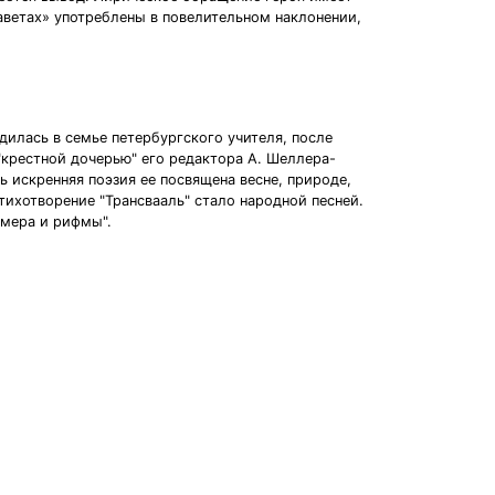
заветах» употреблены в повелительном наклонении,
дилась в семье петербургского учителя, после
"крестной дочерью" его редактора А. Шеллера-
 искренняя поэзия ее посвящена весне, природе,
тихотворение "Трансвааль" стало народной песней.
змера и рифмы".