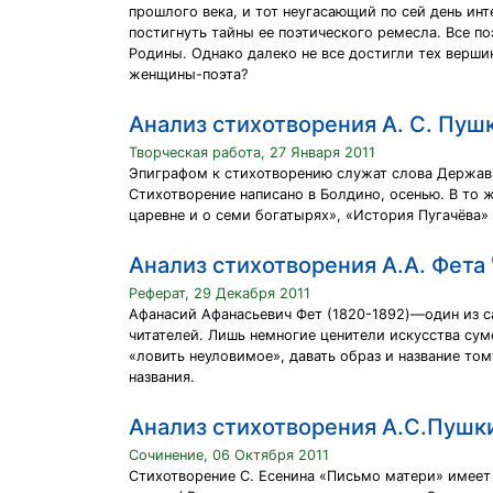
прошлого века, и тот неугасающий по сей день инт
постигнуть тайны ее поэтического ремесла. Все п
Родины. Однако далеко не все достигли тех верши
женщины-поэта?
Анализ стихотворения А. С. Пуш
Творческая работа, 27 Января 2011
Эпиграфом к стихотворению служат слова Держави
Стихотворение написано в Болдино, осенью. В то 
царевне и о семи богатырях», «История Пугачёва» 
Анализ стихотворения А.А. Фета 
Реферат, 29 Декабря 2011
Афанасий Афанасьевич Фет (1820-1892)—один из са
читателей. Лишь немногие ценители искусства сум
«ловить неуловимое», давать образ и название т
названия.
Анализ стихотворения А.С.Пушк
Сочинение, 06 Октября 2011
Стихотворение С. Есенина «Письмо матери» имеет