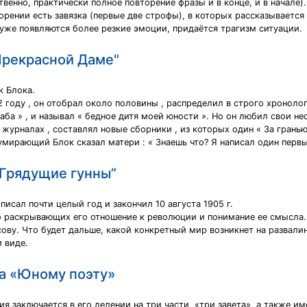
венно, практически полное повторение фразы и в конце, и в начале)
рении есть завязка (первые две строфы), в которых рассказывается
уже появляются более резкие эмоции, придаётся трагизм ситуации.
Прекрасной Даме"
к Блока.
02 году , он отобрал около половины , распределил в строго хроноло
слаба » , и называл « бедное дитя моей юности ». Но он любил свои н
в журналах , составлял новые сборники , из которых один « За грань
, умирающий Блок сказал матери : « Знаешь что? Я написал один первы
“Грядущие гунны”
исал почти целый год и закончил 10 августа 1905 г.
но раскрывающих его отношение к революции и понимание ее смысла. 
ву. Что будет дальше, какой конкретный мир возникнет на развалина
 виде.
ва «Юному поэту»
 заключается в его делении на три части, «три завета», а также и