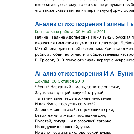
императивную форму, то есть он не допускает выб
что также указывает на императивную форму обра
Анализ стихотворения Галины Г
Контрольная работа, 30 Ноября 2011
Галина - Галина Адольфовна (1870-1942), русская
окончания гимназии служила на телеграфе. Дебюти
Михайлова, давшего ей псевдоним. Критики отмеча
робкой любви, но отчасти и общественным настрое
В. Брюсов, 3. Гиппиус отмечали наряду с искренн
Анализ стихотворения И.А. Бун
Доклад, 06 Октября 2010
Чёрный бархатный шмель, золотое оплечье,
Заунывно гудящий певучей струной,
Ты зачем залетаешь в жильё человечье
И как будто тоскуешь со мной?
За окном свет и зной, подоконники ярки,
Безмятежны и жарки последние дни,
Полетай, погуди – и в засохшей татарке,
На подушечке красной, усни.
Не дано тебе знать человеческой думы,