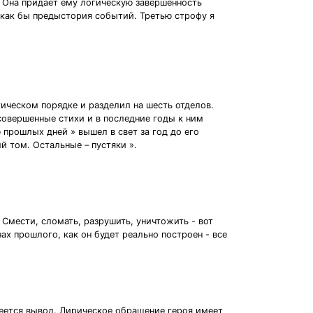
. Она придаёт ему логическую завершённость
 как бы предыстория событий. Третью строфу я
гическом порядке и разделил на шесть отделов.
есовершенные стихи и в последние годы к ним
ю прошлых дней » вышел в свет за год до его
й том. Остальные – пустяки ».
Смести, сломать, разрушить, уничтожить - вот
х прошлого, как он будет реально построен - все
меется вывод. Лирическое обращение героя имеет