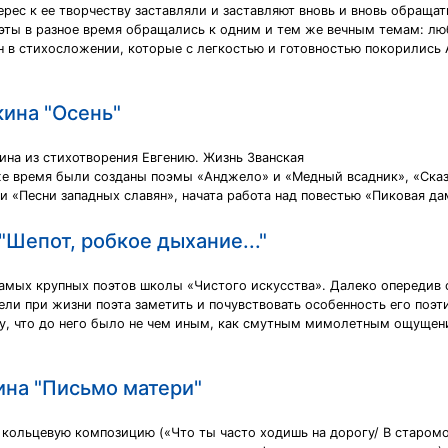
ерес к ее творчеству заставляли и заставляют вновь и вновь обраща
оэты в разное время обращались к одним и тем же вечным темам: люб
н в стихосложении, которые с легкостью и готовностью покорились А
кина "Осень"
на из стихотворения Евгению. Жизнь Званская
же время были созданы поэмы «Анджело» и «Медный всадник», «Сказ
и «Песни западных славян», начата работа над повестью «Пиковая да
"Шепот, робкое дыхание..."
мых крупных поэтов школы «Чистого искусства». Далеко опередив св
ели при жизни поэта заметить и почувствовать особенность его поэт
ому, что до него было не чем иным, как смутным мимолетным ощуще
ина "Письмо матери"
 кольцевую композицию («Что ты часто ходишь на дорогу/ В старомо