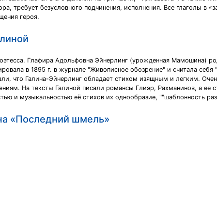
ора, требует безусловного подчинения, исполнения. Все глаголы в «
щения героя.
алиной
 поэтесса. Глафира Адольфовна Эйнерлинг (урожденная Мамошина) ро
ровала в 1895 г. в журнале "Живописное обозрение" и считала себя 
ли, что Галина-Эйнерлинг обладает стихом изящным и легким. Очень
ниям. На тексты Галиной писали романсы Глиэр, Рахманинов, а ее с
остью и музыкальностью её стихов их однообразие, ""шаблонность ра
ина «Последний шмель»