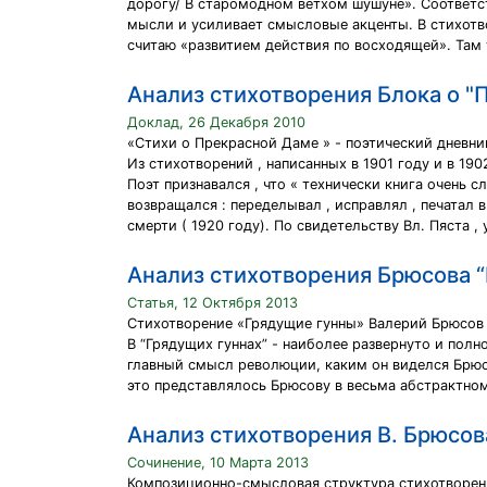
дорогу/ В старомодном ветхом шушуне». Соответст
мысли и усиливает смысловые акценты. В стихотво
считаю «развитием действия по восходящей». Там 
Анализ стихотворения Блока о "
Доклад, 26 Декабря 2010
«Стихи о Прекрасной Даме » - поэтический дневни
Из стихотворений , написанных в 1901 году и в 19
Поэт признавался , что « технически книга очень 
возвращался : переделывал , исправлял , печатал 
смерти ( 1920 году). По свидетельству Вл. Пяста 
Анализ стихотворения Брюсова 
Статья, 12 Октября 2013
Стихотворение «Грядущие гунны» Валерий Брюсов п
В “Грядущих гуннах” - наиболее развернуто и пол
главный смысл революции, каким он виделся Брюсо
это представлялось Брюсову в весьма абстрактном
Анализ стихотворения В. Брюсо
Сочинение, 10 Марта 2013
Композиционно-смысловая структура стихотворения