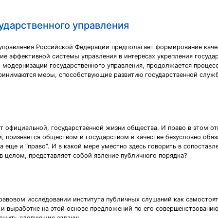
ударственного управления
 управления Российской Федерации предполагает формирование кач
ие эффективной системы управления в интересах укрепления государ
 модернизации государственного управления, продолжается процес
инимаются меры, способствующие развитию государственной служб
ут официальной, государственной жизни общества. И право в этом о
ом, признается обществом и государством в качестве безусловно обя
да еще и “право”. И в какой мере уместно здесь говорить в сопостав
о в целом, представляет собой явление публичного порядка?
правовом исследовании института публичных слушаний как самостоя
 и выработке на этой основе предложений по его совершенствованию
ешить следующие задачи: