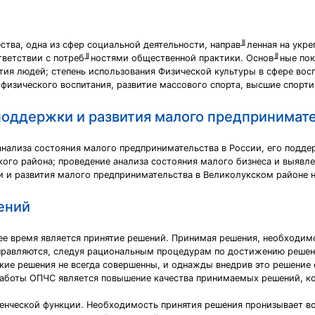
ства, одна из сфер социальной деятельности, направ╜ленная на укре
ответствии с потреб╜ностями общественной практики. Основ╜ные пок
тия людей; степень использования Физической культуры в сфере восп
физического воспитания, развитие массового спорта, высшие спорт
поддержки и развития малого предпринимате
анализа состояния малого предпринимательства в России, его подде
ого района; проведение анализа состояния малого бизнеса и выявл
 и развития малого предпринимательства в Великолукском районе на
ений
ее время является принятие решений. Принимая решения, необходимо
справляются, следуя рациональным процедурам по достижению решен
кие решения не всегда совершенны, и однажды внедрив это решение
боты ОПЧС является повышение качества принимаемых решений, ко
ленческой функции. Необходимость принятия решения пронизывает вс