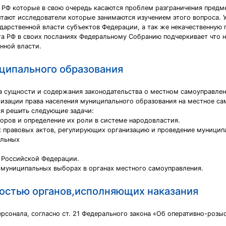
 РФ которые в свою очередь касаются проблем разграничения предме
тают исследователи которые занимаются изучением этого вопроса. У
ударственной власти субъектов Федерации, а так же некачественную
та РФ в своих посланиях Федеральному Собранию подчеркивает что
нной власти.
ципального образования
а сущности и содержания законодательства о местном самоуправлени
лизации права населения муниципального образования на местное са
я решить следующие задачи:
оров и определение их роли в системе народовластия.
 правовых актов, регулирующих организацию и проведение муницип
альных
 Российской Федерации.
 муниципальных выборах в органах местного самоуправления.
ностью органов,исполняющих наказания
рсонала, согласно ст. 21 Федерального закона «Об оперативно-розы