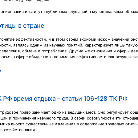
ионирования института публичных слушаний в муниципальных образо
тицы в стране
 понятие эффективности, и в этом своем экономическом значении он
ости, являясь одним из научных понятий, характеризует лишь такую
еделения, обмена и потребления. Другие же отношения и сферы дея
время в сфере обыденного понимания эффективности как результати
у
К РФ время отдыха – статьи 106-128 ТК РФ
 трудовое право занимает одно из ведущих мест. Оно регулирует об
ции и применения наемного труда. В своей совокупности эти отноше
омика вносит существенные изменения в содержание трудовых отноше
в хозяйствования.