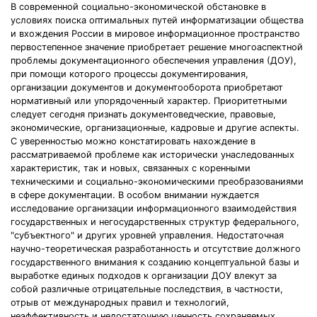
В современной социально-экономической обстановке в
условиях поиска оптимальных путей информатизации общества
и вхождения России в мировое информационное пространство
первостепенное значение приобретает решение многоаспектной
проблемы документационного обеспечения управления (ДОУ),
при помощи которого процессы документирования,
организации документов и документооборота приобретают
нормативный или упорядоченный характер. Приоритетными
следует сегодня признать документоведческие, правовые,
экономические, организационные, кадровые и другие аспекты.
С уверенностью можно констатировать нахождение в
рассматриваемой проблеме как исторически унаследованных
характеристик, так и новых, связанных с коренными
техническими и социально-экономическими преобразованиями
в сфере документации. В особом внимании нуждается
исследование организации информационного взаимодействия
государственных и негосударственных структур федерального,
"субъектного" и других уровней управления. Недостаточная
научно-теоретическая разработанность и отсутствие должного
государственного внимания к созданию концептуальной базы и
выработке единых подходов к организации ДОУ влекут за
собой различные отрицательные последствия, в частности,
отрыв от международных правил и технологий,
неэффективность и недостаточную ценность сохраняемых