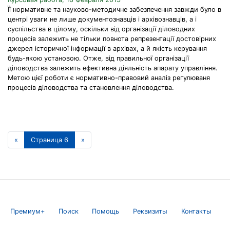
Її нормативне та науково-методичне забезпечення завжди було в
центрі уваги не лише документознавців і архівознавців, а і
суспільства в цілому, оскільки від організації діловодних
процесів залежить не тільки повнота репрезентації достовірних
джерел історичної інформації в архівах, а й якість керування
будь-якою установою. Отже, від правильної організації
діловодства залежить ефективна діяльність апарату управління.
Метою цієї роботи є нормативно-правовий аналіз регулюваня
процесів діловодства та становлення діловодства.
«
Страница 6
»
Премиум+
Поиск
Помощь
Реквизиты
Контакты