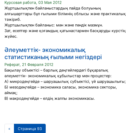
Курсовая работа, 03 Мая 2012
Жұртшылықпен байланыстардың пайда болуының
алғышарттары бұл ғылыми бiлiмнiң облысы және практикалық
тәжiриб.
Жұртшылықпен байланыс: мән және пәндік мазмұн.
Зат, есептер және қоғамдық қатынастармен басқаруды курстiң
жүйес.
Әлеуметтік- экономикалық
статистиканың ғылыми негіздері
Реферат, 21 Февраля 2012
Бақылау объектісі – барлық деңгейлердегі бұқаралық
әлеуметтік- экономикалық құбылыстар мен процестер:
А) микродеңгейде – шаруашылық субъектісі, үй шаруашылығы;
Б) мезодеңгейде – экономика саласы, экономика секторы,
аймақ;
В) макродеңгейде – елдің жалпы экономикасы.
«
Страница 93