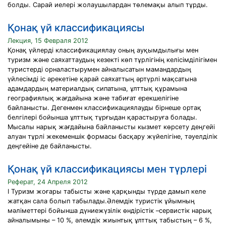
болды. Сарай иелері жолаушылардан төлемақы алып тұрды.
Қонақ үй классификациясы
Лекция, 15 Февраля 2012
Қонақ үйлерді классификациялау оның ауқымдылығы мен
туризм және саяхаттаудың кезекті көп тұрлігінің келісімділігімен
туристерді орналастырумен айналысатын мамандардың
үйлесімді іс әрекетіне қарай саяхаттың әртүрлі мақсатына
адамдардың материалдық сипатына, ұлттық құрамына
географиялық жағдайына және табиғат ерекшелігіне
байланысты. Дегенмен классификациялауды бірнеше ортақ
белгілері бойынша ұлттық тұрғыдан қарастыруға болады.
Мысалы нарық жағдайына байланысты кызмет көрсету деңгейі
алуан тұрлі жекеменшік формасы басқару жүйелігіне, тәуелділік
деңгейіне де байланысты.
Қонақ үй классификациясы мен түрлері
Реферат, 24 Апреля 2012
I Туризм жоғары табысты және қарқынды түрде дамып келе
жатқан сала болып табылады.Әлемдік туристік ұйымның
мәліметтері бойынша дүниежүзілік өндірістік –сервистік нарық
айналымыны – 10 %, әлемдік жиынтық ұлттық табыстың – 6 %,