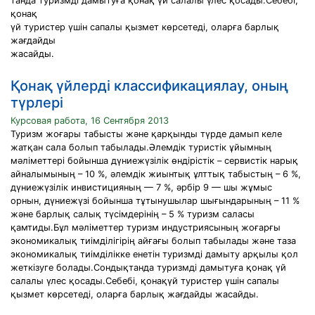
танда туризмді дамытуға қонақ үй салалы үлес қосады.Себебі,
қонақ
үй туристер үшін сапалы қызмет көрсетеді, оларға барлық
жағдайды
жасайды.
Қонақ үйлерді классификациялау, оның
түрлері
Курсовая работа, 16 Сентября 2013
Туризм жоғары табысты және қарқынды түрде дамып келе
жатқан сала болып табылады.Әлемдік туристік ұйымның
мәліметтері бойынша дүниежүзілік өндірістік – сервистік нарық
айналымының – 10 %, әлемдік жиынтық ұлттық табыстың – 6 %,
дүниежүзілік инвистицияның — 7 %, әрбір 9 — шы жұмыс
орнын, дүниежүзі бойынша тұтынушылар шығындарының – 11 %
және барлық салық түсімдерінің – 5 % туризм саласы
қамтиды.Бұл мәліметтер туризм индустриясының жоғарғы
экономикалық тиімділігірің айғағы болып табылады және таза
экономикалық тиімділікке енетін туризмді дамыту арқылы қол
жеткізуге болады.Сондықтанда туризмді дамытуға қонақ үй
салалы үлес қосады.Себебі, қонақүй туристер үшін сапалы
қызмет көрсетеді, оларға барлық жағдайды жасайды.