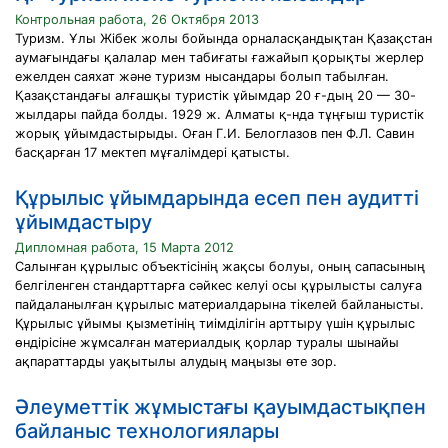
Контрольная работа, 26 Октября 2013
Туризм. Ұлы Жiбек жолы бойында орналасқандықтан Қазақстан
аумағындағы қалалар мен табиғаты ғажайып қорықты жерлер
ежелден саяхат және туризм нысандары болып табылған.
Қазақстандағы алғашқы туристiк ұйымдар 20 ғ-дың 20 — 30-
жылдары пайда болды. 1929 ж. Алматы қ-нда тұңғыш туристiк
жорық ұйымдастырыды. Оған Г.И. Белоглазов пен Ф.Л. Савин
басқарған 17 мектеп мұғалiмдерi қатысты.
Құрылыс ұйымдарында есеп пен аудитті
ұйымдастыру
Дипломная работа, 15 Марта 2012
Салынған құрылыс объектісінің жақсы болуы, оның сапасының
белгіленген стандарттарға сәйкес келуі осы құрылысты салуға
пайдаланылған құрылыс материалдарына тікелей байланысты.
Құрылыс ұйымы қызметінің тиімділігін арттыру үшін құрылыс
өндірісіне жұмсалған материалдық қорлар туралы шынайы
ақпараттарды уақытылы алудың маңызы өте зор.
Әлеуметтік жұмыстағы қауымдастықпен
байланыс технологиялары