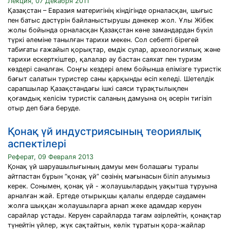
Лекция, 07 Декабря 2011
Қазақстан – Евразия материгінің кіндігінде орналасқан, шығыс
пен батыс дәстүрін байланыстырушы дәнекер жол. Ұлы Жібек
жолы бойында орналасқан Қазақстан көне замандардан бүкіл
түркі әлеміне танылған тарихи мекен. Сол себепті бірегей
табиғаты ғажайып қорықтар, емдік сулар, археологиялық және
тарихи ескерткіштер, қалалар әу бастан саяхат пен туризм
көздері саналған. Соңғы кездері әлем бойынша елімізге туристік
бағыт салатын туристер саны қарқынды өсіп келеді. Шетелдік
сарапшылар Қазақстандағы ішкі саяси тұрақтылықпен
қоғамдық келісім туристік саланың дамуына оң әсерін тигізіп
отыр деп баға беруде.
Қонақ үй индустриясының теориялық
аспектілері
Реферат, 09 Февраля 2013
Қонақ үй шаруашылығының дамуы мен болашағы туралы
айтпастан бұрын “қонақ үй” сөзінің мағынасын біліп алуымыз
керек. Сонымен, қонақ үй - жолаушылардың уақытша тұруына
арналған жай. Ертеде отырықшы қалалы елдерде саудамен
жолға шыққан жолаушыларға арнап жеке адамдар керуен
сарайлар ұстады. Керуен сарайларда тағам әзірлейтін, қонақтар
түнейтін үйлер, жүк сақтайтын, көлік тұратын қора-жайлар