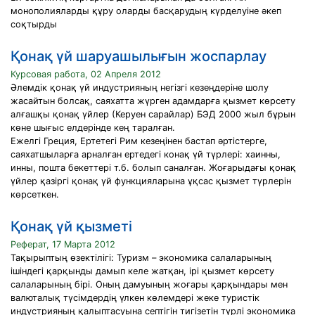
монополияларды құру оларды басқарудың күрделуіне әкеп
соқтырды
Қонақ үй шаруашылығын жоспарлау
Курсовая работа, 02 Апреля 2012
Әлемдік қонақ үй индустрияның негізгі кезеңдеріне шолу
жасайтын болсақ, саяхатта жүрген адамдарға қызмет көрсету
алғашқы қонақ үйлер (Керуен сарайлар) БЭД 2000 жыл бұрын
көне шығыс елдерінде кең таралған.
Ежелгі Греция, Ертетегі Рим кезеңінен бастап әртістерге,
саяхатшыларға арналған ертедегі конақ үй түрлері: хаинны,
инны, пошта бекеттері т.б. болып саналған. Жоғарыдағы қонақ
үйлер қазіргі қонақ үй функцияларына ұқсас қызмет түрлерін
көрсеткен.
Қонақ үй қызметі
Реферат, 17 Марта 2012
Тақырыптың өзектілігі: Туризм – экономика салаларының
ішіндегі қарқынды дамып келе жатқан, ірі қызмет көрсету
салаларының бірі. Оның дамуының жоғары қарқындары мен
валюталық түсімдердің үлкен көлемдері жеке туристік
индустрияның қалыптасуына септігін тигізетін түрлі экономика