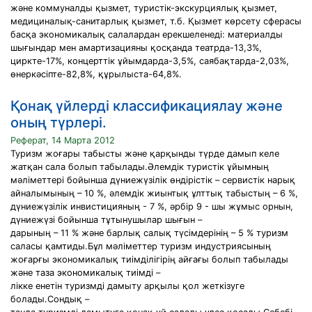
және коммуналды қызмет, туристік-экскурциялық қызмет,
медициналық-санитарлық қызмет, т.б. Қызмет көрсету сферасы
басқа экономикалық салалардан ерекшеленеді: материалды
шығындар мен амартизацияны қосқанда театрда-13,3%,
циркте-17%, концерттік ұйымдарда-3,5%, саябақтарда-2,03%,
өнеркәсіпте-82,8%, құрылыста-64,8%.
Қонақ үйлерді классификациялау және
оның түрлері.
Реферат, 14 Марта 2012
Туризм жоғары табысты және қарқынды түрде дамып келе
жатқан сала болып табылады.Әлемдік туристік ұйымның
мәліметтері бойынша дүниежүзілік өндірістік – сервистік нарық
айналымының – 10 %, әлемдік жиынтық ұлттық табыстың – 6 %,
дүниежүзілік инвистицияның - 7 %, әрбір 9 - шы жұмыс орнын,
дүниежүзі бойынша тұтынушылар шығын –
дарының – 11 % және барлық салық түсімдерінің – 5 % туризм
саласы қамтиды.Бұл мәліметтер туризм индустриясының
жоғарғы экономикалық тиімділігірің айғағы болып табылады
және таза экономикалық тиімді –
лікке енетін туризмді дамыту арқылы қол жеткізуге
болады.Сондық –