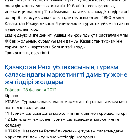
әлемдік жалпы ұлттык өнімнің 10 бөлігін, халықаралық
инвестициялардың 11 пайызынан астамын, әлемдік өндірістегі
әр бір 9 шы жұмысшы орнын қамтамасыз етеді. 1993 жылы
Қазақстан Республикасы Дұниежүзілік туристік ұйымға нақты
мүше болып кірді.
Біздің дәуірімізге дейінгі үшінші мыңжылдықта басталған Ұлы
Жібек жолының құрылуы мен дамуы Қазақстан туризмінің
тарихи алғы шарттары болып табылады.
Тақырыптың өзектілігі
Қазақстан Республикасының туризм
саласындағы маркетингті дамыту және
жетілдірі жолдары
Реферат, 28 Февраля 2012
Кіріспе
І-ТАРАУ. Туризм саласындағы маркетингтің сипаттамасы мен
шетелдік тәжірибесі
1.1 Туризм саласындағы маркетингтің мәні мен ерекшеліктері
1.2 Шетелдік-тәжірбені туризм саласындағы маркетингте
қолдану
ІІ-ТАРАУ. Қазақстан Республикасының туризм саласындағы
маркетингті дамыту және жетілдірі жолдары