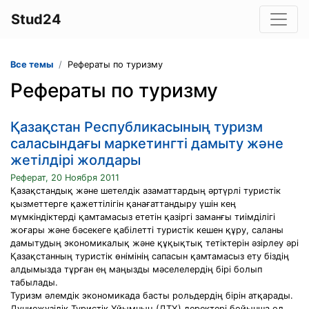
Stud24
Все темы
Рефераты по туризму
Рефераты по туризму
Қазақстан Республикасының туризм
саласындағы маркетингті дамыту және
жетілдірі жолдары
Реферат, 20 Ноября 2011
Қазақстандық және шетелдік азаматтардың әртүрлі туристік
қызметтерге қажеттілігін қанағаттандыру үшін кең
мүмкіндіктерді қамтамасыз ететін қазіргі заманғы тиімділігі
жоғары және бәсекеге қабілетті туристік кешен құру, саланы
дамытудың экономикалық және құқықтық тетіктерін әзірлеу әрі
Қазақстанның туристік өнімінің сапасын қамтамасыз ету біздің
алдымызда тұрған ең маңызды мәселелердің бірі болып
табылады.
Туризм әлемдік экономикада басты рольдердің бірін атқарады.
Дүниежүзілік Туристік Ұйымның (ДТҰ) деректері бойынша ол