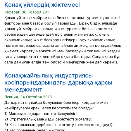
Қонақ үйлердің жіктемесі
Реферат, 06 Ноября 2011
Қонақ үй және мейрамхана бизнес ортасы туризмнің жетекші
факторы мен базасы болып табылады. Бірақ біздің елімізде
қонақ үй-мейрамханалық және туристік бизнес көптеген
себептерден шетелдегідей өріс алып жатқан жоқ, оның
экономикалық және басқару негіздерін оқу экономикалық
ғылымның жеке саласына әлі айналған жоқ, ал қонақжайлық
қызмет көрсету маркетингі мен басқаруын тек кейінгі кезден
ғана университеттік деңгейде оқыта бастады. Сондықтан бұл
сала дамыған елдің тәжірибесін меңгерген жөн деп көреміз.
Қонақжайлылық индустриясы
кәсіпорындарындағы дарысқа қарсы
менеджмент
Лекция, 24 Октября 2013
Дағдарыстың пайда болуының белгілері көп, дегенмен
кейбіреулерін ерекшелеп көрсетуімізге болады:
1) Маңызды ақпараттың жетіспеушілігі;
2) Стратегиялық маңызды серіктесті жоғалту;
3) Кәсіпорынның дербестігін жоғалту (немесе оның қаупі);
4) Кәсіпорынның беделінің түсуі;