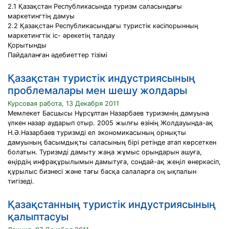
2.1 Қазақстан Республикасында туризм саласындағы
маркетингтің дамуы
2.2 Қазақстан Республикасындағы туристік кәсіпорынның
маркетингтік іс- әрекетің талдау
Қорытынды
Пайдаланған әдебиеттер тізімі
Қазақстан туристік индустриясының
проблемалары мен шешу жолдары
Курсовая работа, 13 Декабря 2011
Мемлекет Басшысы Нұрсұлтан Назарбаев туризмнің дамуына
үлкен назар аударып отыр. 2005 жылғы өзінің Жолдауында-ақ
Н.Ә.Назарбаев туризмді ел экономикасының орнықты
дамуының басымдықты саласының бірі ретінде атап көрсеткен
болатын. Туризмді дамыту жаңа жұмыс орындарын ашуға,
өңірдің инфрақұрылымын дамытуға, сондай-ақ жеңіл өнеркәсіп,
құрылыс бизнесі және тағы басқа салаларға оң ықпалын
тигізеді.
Қазақстанның туристік индустриясының
қалыптасуы