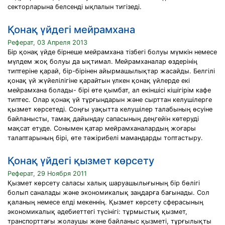
секторларына белсенді ықпалын тигізеді.
Қонақ үйдегі мейрамхана
Реферат, 03 Апреля 2013
Бір қонақ үйде бірнеше мейрамхана тізбегі болуы мүмкін немесе
мүлдем жоқ болуы да ықтимал. Мейрамханалар өздерінің
типтеріне қарай, бір-бірінен айырмашылықтар жасайды. Белгілі
қонақ үй жүйелілігіне қарайтын үлкен қонақ үйлерде екі
мейрамхана болады- бірі өте қымбат, ал екіншісі кішігірім кафе
типтес. Олар қонақ үй тұрғындарын және сырттан келушілерге
қызмет көрсетеді. Соңғы уақытта келушілер талабының өсуіне
байланысты, тамақ дайындау сапасының деңгейін көтеруді
мақсат етуде. Сонымен қатар мейрамханалардың жоғары
талаптарының бірі, өте тәжірибелі мамандарды топтастыру.
Қонақ үйдегі қызмет көрсету
Реферат, 29 Ноября 2011
Қызмет көрсету саласы халық шаруашылығының бір бөлігі
болып саналады және экономикалық заңдарға бағынады. Сол
қаланың немесе елді мекеннің. Қызмет көрсету сферасының
экономикалық әдебиеттегі түсінігі: тұрмыстық қызмет,
транспорттағы жолаушы және байланыс қызметі, тұрғылықты