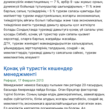
дүниежүзілік инвистицияның — 7 %, әрбір 9 -шы жұмыс орнын,
дүниежүзі бойынша тұтынушылар шығындарының – 11 % және
барлық салық түсімдерінің – 5 % туризм саласы қамтиды.Бұл
мәліметтер туризм индустриясының жоғарғы экономикалық
тиімділігірің айғағы болып табылады және таза экономикалық
тиімділікке енетін туризмді дамыту арқылы қол жеткізуге
болады.Сондықтанда туризмді дамытуға қонақ үй салалы үлес
қосады.Себебі, қонақ үй туристер үшін сапалы қызмет
көрсетеді, оларға барлық жағдайды жасайды.
ДТҰ, туризм жөніндегі мамандандырылған халықаралық
ұйымдардың зерттеулерінің талдауына, сондай – ақ
мемлекттердің туризмді дамыту саясатына сәйкес, туризм
мемлекетінің әлеуметт
Қонақ үй туристік кешендер
менеджменті
Реферат, 17 Февраля 2013
Менеджмент немесе басқару ғылыми пән ретінде 20 ғасырдың
басында Америкада пайда болды. Оған бірқатар факторлар
түрткі болған. Соның ішінде елдің демократиялық, азаматардың
еңбек сүйгіштілігін, білім алудың жоғары мәртебесін, сондай ақ
мемлекеттің экономикаға араласпайтындығын атап өткен жөн.
Ел ескіліктің кертартпа догмаларынан да болған. Ал