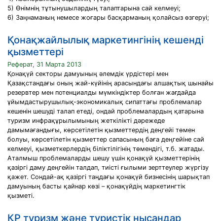
5) Өнімнің тұтынушылардың талаптарына сай келмеуі;
6) Заңнаманың немесе жоғары басқарманың қолайсыз өзгеруі;
Қонақжайлылық маркетингінің кешенді
қызметтері
Реферат, 31 Марта 2013
Қонақүй секторы дамуының әлемдік үрдістері мен
Қазақстандағы оның жай-күйінің арасындағы алшақтық шынайы
резервтер мен потенциалды мүмкіндіктер болған жағдайда
ұйымдастырушылық-экономикалық сипаттағы проблемалар
кешенін шешуді талап етеді, ондай проблемалардың қатарына
туризм инфрақұрылымының жеткілікті дәрежеде
дамымағандығы, көрсетілетін қызметтердің деңгейі төмен
болуы, көрсетілетін қызметтер сапасының баға деңгейіне сай
келмеуі, қызметкерлердің біліктілігінің төмендігі, т.б. жатады.
Аталмыш проблемаларды шешу үшін қонақүй қызметтерінің
қазіргі даму деңгейін талдап, тиісті ғылыми зерттеулер жүргізу
қажет. Сондай-ақ қазіргі таңдағы қонақүй бизнесінің шарықтап
дамуының басты қайнар көзі – қонақүйдің маркетингтік
қызметі.
ҚР туризм және туристік нысандар