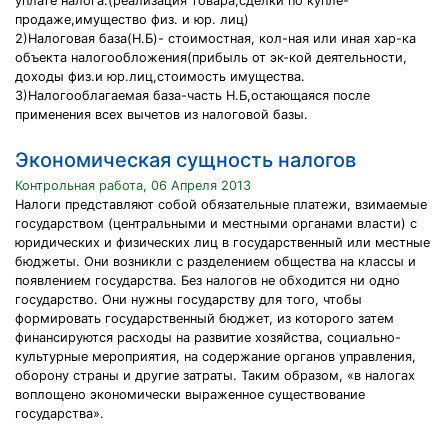
уплате налога.(реализация товара,сделки по купле-
продаже,имущество физ. и юр. лиц)
2)Налоговая база(Н.Б)- стоимостная, кол-ная или иная хар-ка
объекта налогообложения(прибыль от эк-кой деятельности,
доходы физ.и юр.лиц,стоимость имущества.
3)Налогооблагаемая база-часть Н.Б,остающаяся после
применения всех вычетов из налоговой базы.
Экономическая сущность налогов
Контрольная работа, 06 Апреля 2013
Налоги представляют собой обязательные платежи, взимаемые
государством (центральными и местными органами власти) с
юридических и физических лиц в государственный или местные
бюджеты. Они возникли с разделением общества на классы и
появлением государства. Без налогов не обходится ни одно
государство. Они нужны государству для того, чтобы
формировать государственный бюджет, из которого затем
финансируются расходы на развитие хозяйства, социально-
культурные мероприятия, на содержание органов управления,
оборону страны и другие затраты. Таким образом, «в налогах
воплощено экономически выраженное существование
государства».