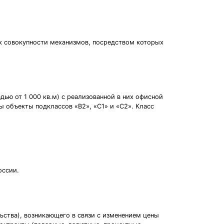
к совокупности механизмов, посредством которых
ью от 1 000 кв.м) с реализованной в них офисной
ы объекты подклассов «B2», «C1» и «C2». Класс
оссии.
ства), возникающего в связи с изменением цены