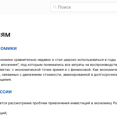
иям
номики
кономике сравнительно недавно и стал широко использоваться в год
 вложения", под которым понимались все затраты на воспроизводств
ектах: с экономической точки зрения и с финансовой. Как экономич
 связанных с движением стоимости, авансированной в долгосрочном
ещения.
оссии
ется рассмотрение проблем привлечения инвестиций в экономику Ро
ций;