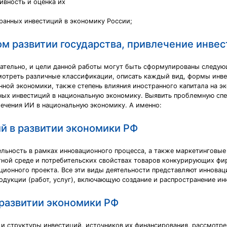
ивность и оценка их
ранных инвестиций в экономику России;
м развитии государства, привлечение инвес
довательно, и цели данной работы могут быть сформулированы следу
мотреть различные классификации, описать каждый вид, формы инв
ной экономики, также степень влияния иностранного капитала на э
ных инвестиций в национальную экономику. Выявить проблемную спе
ечения ИИ в национальную экономику. А именно:
й в развитии экономики РФ
ельность в рамках инновационного процесса, а также маркетинговы
ной среде и потребительских свойствах товаров конкурирующих фир
ионного проекта. Все эти виды деятельности представляют инноваци
одукции (работ, услуг), включающую создание и распространение ин
 развитии экономики РФ
 и структуры инвестиций, источников их финансирования, рассмотре