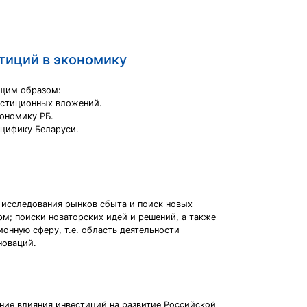
тиций в экономику
ющим образом:
естиционных вложений.
кономику РБ.
цифику Беларуси.
е исследования рынков сбыта и поиск новых
м; поиски новаторских идей и решений, а также
онную сферу, т.е. область деятельности
новаций.
ние влияния инвестиций на развитие Российской