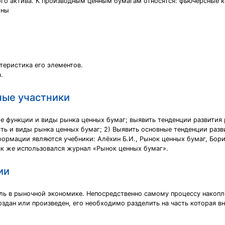
го актива. К производным ценным бумагам относятся: фьючерсные к
оны
теристика его элементов.
.
ные участники
е функции и виды рынка ценных бумаг; выявить тенденции развития 
ть и виды рынка ценных бумаг; 2) Выявить основные тенденции разв
ормации являются учебники: Алёхин Б.И., Рынок ценных бумаг, Бори
 Так же использовался журнал «Рынок ценных бумаг».
ии
ль в рыночной экономике. Непосредственно самому процессу накопле
здан или произведен, его необходимо разделить на часть которая вно