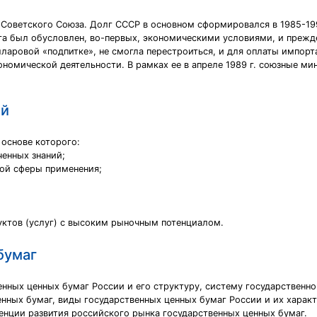
Советского Союза. Долг СССР в основном сформировался в 1985-1991 
лга был обусловлен, во-первых, эконо­мическими условиями, и прежд
ларовой «подпитке», не смогла перестроиться, и для оплаты импорт
омической деятельности. В рамках ее в апреле 1989 г. союзные ми
ий
 основе которого:
ченных знаний;
ной сферы применения;
уктов (услуг) с высоким рыночным потенциалом.
бумаг
нных ценных бумаг России и его структуру, систему государственно
енных бумаг, виды государственных ценных бумаг России и их хара
енции развития российского рынка государственных ценных бумаг.