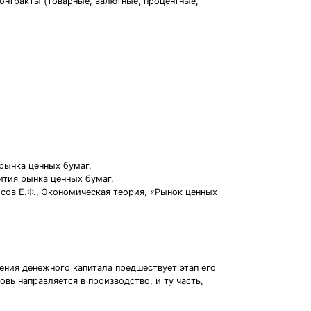
онтракты (товарные, валютные, процентные,
рынка ценных бумаг.
ития рынка ценных бумаг.
сов Е.Ф., Экономическая теория, «Рынок ценных
ния денежного капитала предшествует этап его
вь направляется в производство, и ту часть,