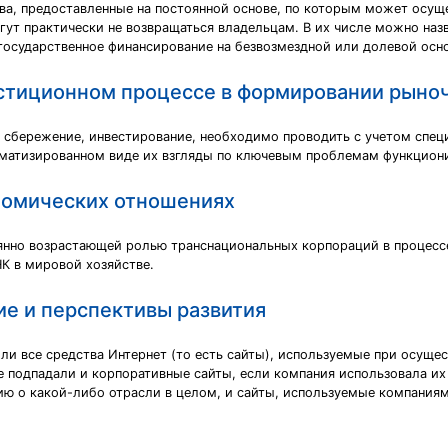
ва, предоставленные на постоянной основе, по которым может осущ
огут практически не возвращаться владельцам. В их числе можно наз
е государственное финансирование на безвозмездной или долевой осн
естиционном процессе в формировании рыно
е, сбережение, инвестирование, необходимо проводить с учетом спе
матизированном виде их взгляды по ключевым проблемам функцион
номических отношениях
янно возрастающей ролью транснациональных корпораций в процесс
К в мировой хозяйстве.
ие и перспективы развития
сили все средства Интернет (то есть сайты), используемые при осу
 подпадали и корпоративные сайты, если компания использовала их
 о какой-либо отрасли в целом, и сайты, используемые компаниям