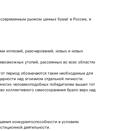
 современным рынком ценных бумаг в России, и
ими иллюзий, разочарований, новых и новых
евозможных утопий, рассеянных во всех областях
тот период обозначаются такие необходимые для
дарности над эгоизмом отдельной личности.
ь многих человекоподобных победителем вышел тот
тво коллективного самосохранения брало верх над
ышения конкурентоспособности в условиях
естиционной деятельности.