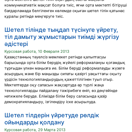
коммуникативтік мақсат болуға тиіс, яғни орта мектепті бітіруші
бағдарламада белгіленген көлемде оқыған шетел тілін қатынас
құралы ретінде меңгеруге тиіс.
Шетел тілінде тыңдап түсінуге үйрету,
тіл дамыту жұмыстарын тиімді жүргізу
әдістері
Курсовая работа, 10 Февраля 2013
Қазақстанның тәуелсіз мемлекет ретінде қалыптасуы
барысында орта білім берудің жүйелі реформалануы қоғамдық
тұрғыдан үлкен маңызға ие. Білім беруді реформалауды жүзеге
асырудың және бір маңызды сипаты қазіргі уақыттағы оқыту
үрдісін технологияландырудың қажеттілігінен туып отыр.
Мектептерде оқу сапасын жақсартуда әр түрлі жаңа
технологияларды пайдалану тәжірибеге еніп, өз деңгейінде
нәтижеле беруде. Елімізде білім беру саласында қазір
демократияландыру, ізгілендіру іске асырылуда.
Шетел тілдерін үйретуде рөлдік
ойындарды қолдану
Курсовая работа, 29 Марта 2013