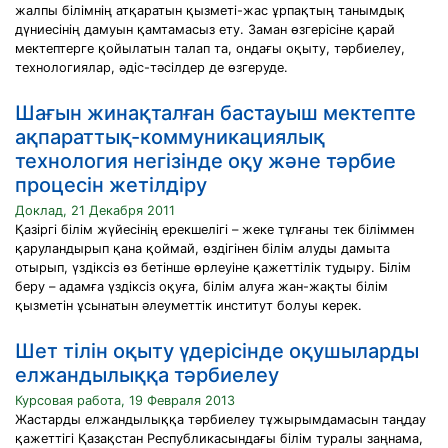
жалпы білімнің атқаратын қызметі-жас ұрпақтың танымдық
дүниесінің дамуын қамтамасыз ету. Заман өзгерісіне қарай
мектептерге қойылатын талап та, ондағы оқыту, тәрбиелеу,
технологиялар, әдіс-тәсілдер де өзгеруде.
Шағын жинақталған бастауыш мектепте
ақпараттық-коммуникациялық
технология негізінде оқу және тәрбие
процесін жетілдіру
Доклад, 21 Декабря 2011
Қазіргі білім жүйесінің ерекшелігі – жеке тұлғаны тек біліммен
қаруландырып қана қоймай, өздігінен білім алуды дамыта
отырып, үздіксіз өз бетінше өрлеуіне қажеттілік тудыру. Білім
беру – адамға үздіксіз оқуға, білім алуға жан-жақты білім
қызметін ұсынатын әлеуметтік институт болуы керек.
Шет тілін оқыту үдерісінде оқушыларды
елжандылыққа тәрбиелеу
Курсовая работа, 19 Февраля 2013
Жастарды елжандылыққа тәрбиелеу тұжырымдамасын таңдау
қажеттігі Қазақстан Республикасындағы білім туралы заңнама,