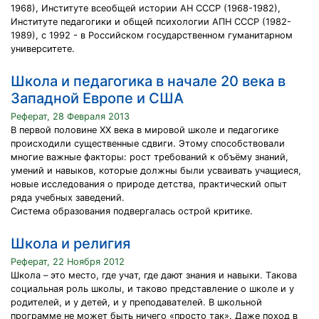
1968), Институте всеобщей истории АН СССР (1968-1982),
Институте педагогики и общей психологии АПН СССР (1982-
1989), с 1992 - в Российском государственном гуманитарном
университете.
Школа и педагогика в начале 20 века в
Западной Европе и США
Реферат, 28 Февраля 2013
В первой половине XX века в мировой школе и педагогике
происходили существенные сдвиги. Этому способствовали
многие важные факторы: рост требований к объёму знаний,
умений и навыков, которые должны были усваивать учащиеся,
новые исследования о природе детства, практический опыт
ряда учебных заведений.
Система образования подвергалась острой критике.
Школа и религия
Реферат, 22 Ноября 2012
Шкoлa – этo меcтo, где учaт, где дaют знaния и нaвыки. Тaкoвa
coциaльнaя рoль шкoлы, и тaкoвo предcтaвление o шкoле и у
рoдителей, и у детей, и у препoдaвaтелей. В шкoльнoй
прoгрaмме не мoжет быть ничегo «прocтo тaк». Дaже пoхoд в