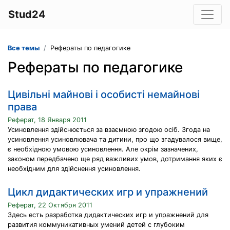
Stud24
Все темы
Рефераты по педагогике
Рефераты по педагогике
Цивільні майнові і особисті немайнові
права
Реферат, 18 Января 2011
Усиновлення здійснюється за взаємною згодою осіб. Згода на
усиновлення усиновлювача та дитини, про що згадувалося вище,
є необхідною умовою усиновлення. Але окрім зазначених,
законом передбачено ще ряд важливих умов, дотримання яких є
необхідним для здійснення усиновлення.
Цикл дидактических игр и упражнений
Реферат, 22 Октября 2011
Здесь есть разработка дидактических игр и упражнений для
развития коммуникативных умений детей с глубоким