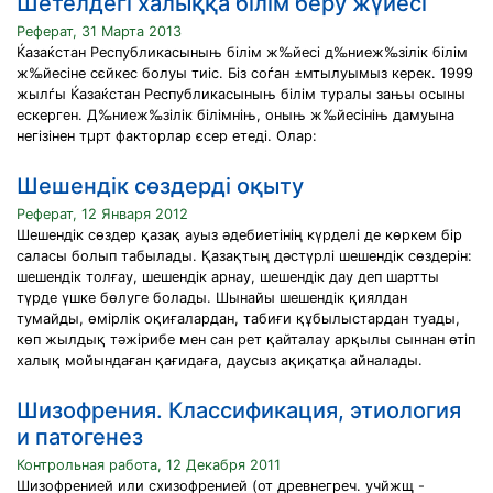
Шетелдегі халыққа білім беру жүйесі
Реферат, 31 Марта 2013
Ќазаќстан Республикасыныњ білім ж‰йесі д‰ниеж‰зілік білім
ж‰йесіне сєйкес болуы тиіс. Біз соѓан ±мтылуымыз керек. 1999
жылѓы Ќазаќстан Республикасыныњ білім туралы зањы осыны
ескерген. Д‰ниеж‰зілік білімніњ, оныњ ж‰йесініњ дамуына
негізінен тµрт факторлар єсер етеді. Олар:
Шешендік сөздерді оқыту
Реферат, 12 Января 2012
Шешендік сөздер қазақ ауыз әдебиетінің күрделі де көркем бір
саласы болып табылады. Қазақтың дәстүрлі шешендік сөздерін:
шешендік толғау, шешендік арнау, шешендік дау деп шартты
түрде үшке бөлуге болады. Шынайы шешендік қиялдан
тумайды, өмірлік оқиғалардан, табиғи құбылыстардан туады,
көп жылдық тәжірибе мен сан рет қайталау арқылы сыннан өтіп
халық мойындаған қағидаға, даусыз ақиқатқа айналады.
Шизофрения. Классификация, этиология
и патогенез
Контрольная работа, 12 Декабря 2011
Шизофренией или схизофренией (от древнегреч. учйжщ -