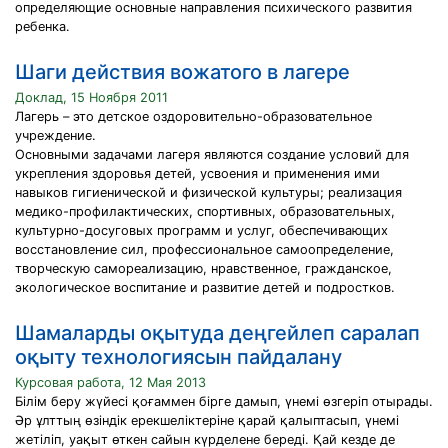
определяющие основные направления психического развития
ребенка.
Шаги действия вожатого в лагере
Доклад, 15 Ноября 2011
Лагерь – это детское оздоровительно-образовательное
учреждение.
Основными задачами лагеря являются создание условий для
укрепления здоровья детей, усвоения и применения ими
навыков гигиенической и физической культуры; реализация
медико-профилактических, спортивных, образовательных,
культурно-досуговых программ и услуг, обеспечивающих
восстановление сил, профессиональное самоопределение,
творческую самореализацию, нравственное, гражданское,
экологическое воспитание и развитие детей и подростков.
Шамаларды оқытуда деңгейлеп саралап
оқыту технологиясын пайдалану
Курсовая работа, 12 Мая 2013
Білім беру жүйесі қоғаммен бірге дамып, үнемі өзгеріп отырады.
Әр ұлттың өзіндік ерекшеліктеріне қарай қалыптасып, үнемі
жетіліп, уақыт өткен сайын күрделене береді. Қай кезде де