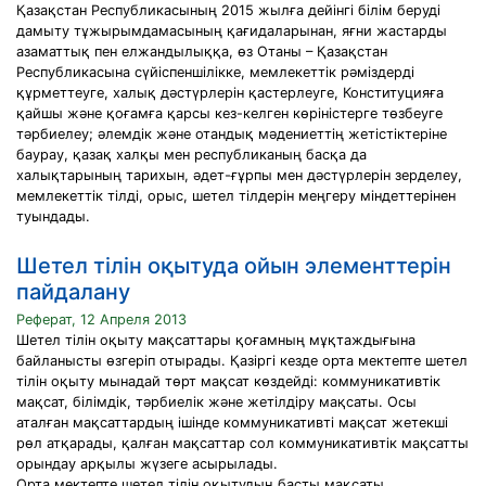
Қазақстан Республикасының 2015 жылға дейінгі білім беруді
дамыту тұжырымдамасының қағидаларынан, яғни жастарды
азаматтық пен елжандылыққа, өз Отаны – Қазақстан
Республикасына сүйіспеншілікке, мемлекеттік рәміздерді
құрметтеуге, халық дәстүрлерін қастерлеуге, Конституцияға
қайшы және қоғамға қарсы кез-келген көріністерге төзбеуге
тәрбиелеу; әлемдік және отандық мәдениеттің жетістіктеріне
баурау, қазақ халқы мен республиканың басқа да
халықтарының тарихын, әдет-ғұрпы мен дәстүрлерін зерделеу,
мемлекеттік тілді, орыс, шетел тілдерін меңгеру міндеттерінен
туындады.
Шетел тілін оқытуда ойын элементтерін
пайдалану
Реферат, 12 Апреля 2013
Шетел тілін оқыту мақсаттары қоғамның мұқтаждығына
байланысты өзгеріп отырады. Қазіргі кезде орта мектепте шетел
тілін оқыту мынадай төрт мақсат көздейді: коммуникативтік
мақсат, білімдік, тәрбиелік және жетілдіру мақсаты. Осы
аталған мақсаттардың ішінде коммуникативті мақсат жетекші
рөл атқарады, қалған мақсаттар сол коммуникативтік мақсатты
орындау арқылы жүзеге асырылады.
Орта мектепте шетел тілін оқытудың басты мақсаты