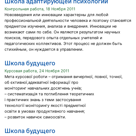
Школа адаптирующей психологии
Контрольная работа, 18 Ноября 2011
Нововведения или инновации характерны для любой
профессиональной деятельности человека и поэтому становятся
предметом изучения, анализа и внедрения. Инновации не
возникают сами по себе. Он являются результатом научных
поисков, передового опыта отдельных учителей и
педагогических коллективов. Этот процесс не должен быть
стихийным, он нуждается в управлении.
Школа будущего
Курсовая работа, 24 Ноября 2011
Мета курсової роботи – отримання вичерпної, повної, точної,
об єктивної,адекватної інформації про
моніторинг навчальних досягнень учнів;
– систематизація та поглиблення теоретичних
і практичних знань з теми застосування
технології моніторингу якості предметної
освіти в умовах продуктивного навчання;
– розвиток навичок самоосвіти.
Школа будущего