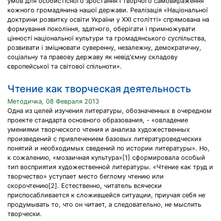
умов для особистісного зростання і творчого самовираження
кожного громадянина нашої держави. Реалізація «Національної
доктрини розвитку освіти України у ХХІ столітті» спрямована на
формування покоління, здатного, оберігати і примножувати
цінності національної культури та громадянського суспільства,
розвивати і зміцнювати суверенну, незалежну, демократичну,
соціальну та правову державу як невід'ємну складову
європейської та світової спільноти».
Чтение как творческая деятельность
Методичка, 08 Февраля 2013
Одна из целей изучения литературы, обозначенных в очередном
проекте стандарта основного образования, - «овладение
умениями творческого чтения и анализа художественных
произведений с привлечением базовых литературоведческих
понятий и необходимых сведений по истории литературы». Но,
к сожалению, «мозаичная культура»[1] сформировала особый
тип восприятия художественной литературы. «Чтение как труд и
творчество» уступает место беглому чтению или
скорочтению[2]. Естественно, читатель всячески
приспосабливается к сложившейся ситуации, приучая себя не
продумывать то, что он читает, а следовательно, не мыслить
творчески.