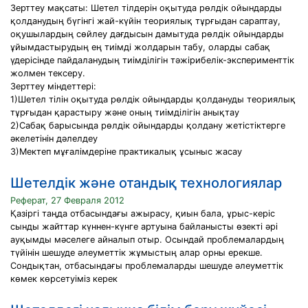
Зерттеу мақсаты: Шетел тілдерін оқытуда рөлдік ойындарды
қолданудың бүгінгі жай-күйін теориялық тұрғыдан сараптау,
оқушылардың сөйлеу дағдысын дамытуда рөлдік ойындарды
ұйымдастырудың ең тиімді жолдарын табу, оларды сабақ
үдерісінде пайдаланудың тиімділігін тәжірибелік-эксперименттік
жолмен тексеру.
Зерттеу міндеттері:
1)Шетел тілін оқытуда рөлдік ойындарды қолдануды теориялық
тұрғыдан қарастыру және оның тиімділігін анықтау
2)Сабақ барысында рөлдік ойындарды қолдану жетістіктерге
әкелетінін дәлелдеу
3)Мектеп мұғалімдеріне практикалық ұсыныс жасау
Шетелдік және отандық технологиялар
Реферат, 27 Февраля 2012
Қазіргі таңда отбасындағы ажырасу, қиын бала, ұрыс-керіс
сынды жайттар күннен-күнге артуына байланысты өзекті әрі
ауқымды мәселеге айналып отыр. Осындай проблемалардың
түйінін шешуде әлеуметтік жұмыстың алар орны ерекше.
Сондықтан, отбасындағы проблемаларды шешуде әлеуметтік
көмек көрсетуіміз керек